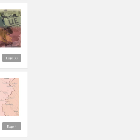
Еще
33
Еще
4