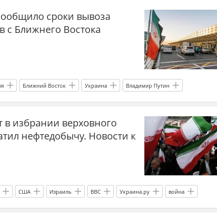
сообщило сроки вывоза
в с Ближнего Востока
ия
Ближний Восток
Украина
Владимир Путин
тдых
т в избрании верховного
атил нефтедобычу. Новости к
США
Израиль
ВВС
Украина.ру
война
дународные отношения
Международная политика