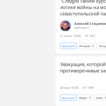
"Следую своим кур
логике войны на м
севастопольской п
Алексей Стаценк
публицист
11 июня, 16:00
559
эвакуация
История
Исто
Валентин Катаев
Одесская 
Эвакуация, которой
Великая Отечественная война
противоречивые за
1970-е
Украина.ру
28 мая, 16:54
1090
эвакуация
Видео
Киев