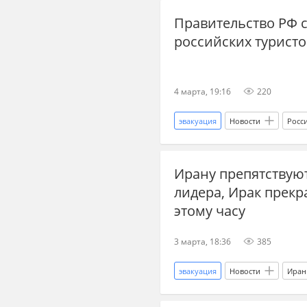
Правительство РФ 
российских туристо
4 марта, 19:16
220
эвакуация
Новости
Росс
Украина.ру
туризм
о
Ирану препятствую
лидера, Ирак прекр
этому часу
3 марта, 18:36
385
эвакуация
Новости
Иран
пропаганда
СМИ
меж