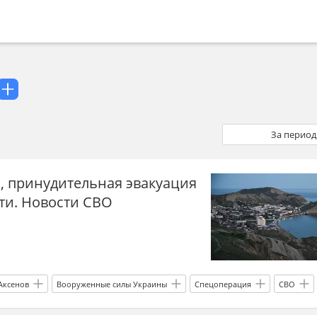
За период
, принудительная эвакуация
ти. Новости СВО
Аксенов
Вооруженные силы Украины
Спецоперация
СВО
Россия
сводка СВО
новости СВО сейчас
дзен новости СВО