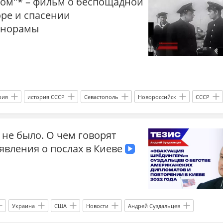
сом"* – фильм о беспощадной
оре и спасении
анорамы
о
рия
история СССР
Севастополь
Новороссийск
СССР
киностудия
Черноморский флот
эсминец
корабль
 не было. О чем говорят
1942-ой
кино
фильм
актер
режиссер
явления о послах в Киеве
Украина
США
Новости
Андрей Суздальцев