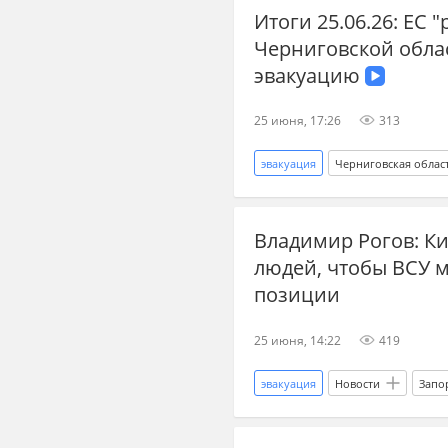
Итоги 25.06.26: ЕС 
новости СВО
Спецопераци
Черниговской обла
дзен СВО
война
войн
эвакуацию
25 июня, 17:26
313
эвакуация
Черниговская облас
спорт
ФИФА
Евросо
Владимир Рогов: К
СВО
новости СВО сейчас
людей, чтобы ВСУ 
позиции
25 июня, 14:22
419
эвакуация
Новости
Запо
наступление ВС РФ
мирные