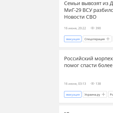
Семьи вывозят из 
прогнозы СВО
новости СВО
МиГ-29 ВСУ разбилс
война
Запорожская област
Новости СВО
16 июня, 20:22
390
эвакуация
Спецоперация
дзен новости СВО
происше
Российский морпех-
Днепропетровская область
помог спасти более
Росавиация
Украина.ру
16 июня, 03:13
138
эвакуация
Украина.ру
Р
СВО
Спецоперация