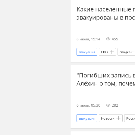
Какие населенные 
Россия
Украина
Влад
эвакуированы в по
Новороссия
Новые регион
8 июля, 15:14
455
эвакуация
СВО
сводка С
"Погибших записыв
Алёхин о том, поче
6 июля, 05:30
282
эвакуация
Новости
Росс
СВО
новости СВО Россия