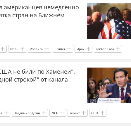
л американцев немедленно
ея
нефть
Ближний Восток
Ирак
ятка стран на Ближнем
Иран
Израиль
Египет
Ирак
сектор Газа
Саудовская Аравия
Сирия
ОАЭ
Йемен
"США не били по Хаменеи".
скалация
удар по Ирану
война в Иране
Госдеп США
дной строкой" от канала
ия
Владимир Путин
ФСБ
теракт
США
ио
Иран
удар по Ирану
война в Иране
Израиль