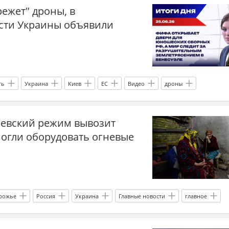
"режет" дроны, в
я
Главные новости
главное
Украина.ру Дзен
сти Украины объявили
а на Украине
иностранные наемники
ть
Украина
Киев
ЕС
Видео
дроны
юз
транш
беспилотники
военная помощь Украине
иевский режим вывозит
дзен новости СВО
могли оборудовать огневые
рожье
Россия
Украина
Главные новости
главное
 жители
СВО
сводка СВО
новости СВО Россия