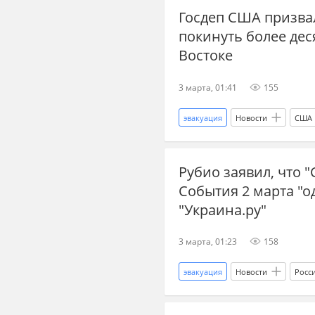
Госдеп США призва
акции протеста
Южная Кор
покинуть более дес
Востоке
3 марта, 01:41
155
эвакуация
Новости
США
Ливан
Оман
Катар
Рубио заявил, что 
Ближний Восток
военная э
События 2 марта "о
"Украина.ру"
3 марта, 01:23
158
эвакуация
Новости
Росс
Дональд Трамп
Марко Руб