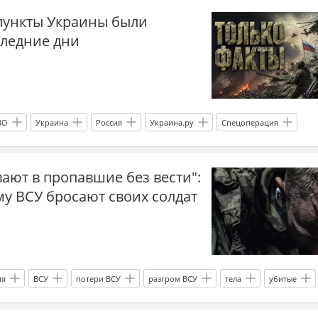
пункты Украины были
имир Зеленский
Украина.ру
Херсонская область
следние дни
ы
мирные жители
ВО
Украина
Россия
Украина.ру
Спецоперация
ают в пропавшие без вести":
му ВСУ бросают своих солдат
ия
ВСУ
потери ВСУ
разгром ВСУ
тела
убитые
прогнозы СВО
новости СВО сейчас
дзен новости СВО