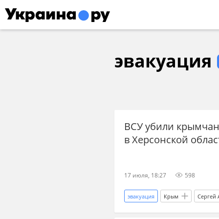
эвакуация
ВСУ убили крымчан
в Херсонской облас
17 июля, 18:27
598
эвакуация
Крым
Сергей 
новости СВО
новости СВО 