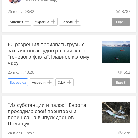
аналитики
Федор Лукьянов
26 июля, 08:32
3787
Мнения
Украина
Россия
Еще
1
демография
ЕС разрешил продавать грузы с
захваченных судов российского
"теневого флота". Главное к этому
часу
25 июля, 10:20
552
Евросоюз
Новости
США
Еще
8
Дональд Трамп
Владимир Путин
"Из субстанции и палок": Европа
Саудовская Аравия
Россия
Си Цзиньпин
просадила свой военпром и
Saudi Aramco
Украина.ру
Мир без границ
перешла на выпуск дронов —
Полищук
24 июля, 16:53
278