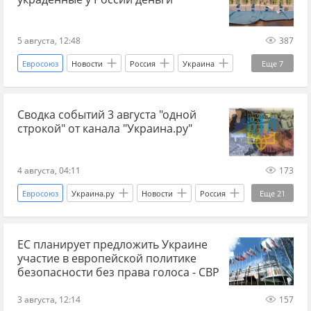
Калужская область
Брянск
Брянская область
теракт
5 августа, 12:48
387
Харьковская область
Украина
Евросоюз
Новости
Россия
Украина
Еще
7
Люксембург
Мир без границ
Запад
Сергей Лавров
Сергей Корецкий
беспилотники
БПЛА
ВСУ
Чугуев
Сводка событий 3 августа "одной
Газпром
Украина.ру
строкой" от канала "Украина.ру"
Шухевич
Коновалец
ЕС
финансовая помощь
финансирование
украинские беженцы
кадры
4 августа, 04:11
173
Минобороны РФ
Евросоюз
Украина.ру
Новости
Россия
Еще
21
наступление ВС РФ
ВС РФ
ФСБ
ЕС планирует предложить Украине
Пятигорск
теракт
Геленджик
участие в европейской политике
Украина
налоги
безопасности без права голоса - СВР
мобилизация на Украине
ТЦК
3 августа, 12:14
157