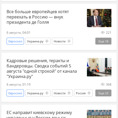
Европа
ЕС
газ
российский газ
Все больше европейцев хотят
СПГ
Россия
Азербайджан
Иран
переехать в Россию — внук
турецкий поток
трубопровод
президента де Голля
газопровод
энергетический кризис
6 августа, 04:01
221
антироссийские санкции
Мир без границ
Евросоюз
Украина.ру
Новости
Еще
18
Шарль де Голль
Франция
Кадровые решения, теракты и
Лев Толстой (писатель)
Россия
Европа
бандеровцы. Сводка событий 5
ценности
Семья
педофилы
вера
августа "одной строкой" от канала
"Украина.ру"
кризис
гуманитарный кризис
Русофобия
6 августа, 01:19
368
безопасность
российское гражданство
Евросоюз
Украина.ру
Новости
Россия
Еще
23
Владимир Зеленский
санкции
новости СВО
Сумская область
Мир без границ
ЕС
ЕС направит киевскому режиму
Владимир Путин
ВС РФ
ФСБ
украденные у России деньги