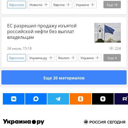
Евросоюз
Новости
Европа
Украина
Еще
18
Россия
дроны
БПЛА
беспилотники
ЕС разрешил продажу изъятой
Украина.ру
Главные новости
главное
российской нефти без выплат
Одесса
танки
промышленность
ЕС
владельцам
Крым
новости СВО
новости СВО Россия
24 июля, 15:18
224
новости СВО сейчас
дзен новости СВО
Евросоюз
Украина.ру
Reuters
Украина
Еще
4
новости России
Новости Украины
Москва
Россия
Новости
Еще 20 материалов
Мир без границ