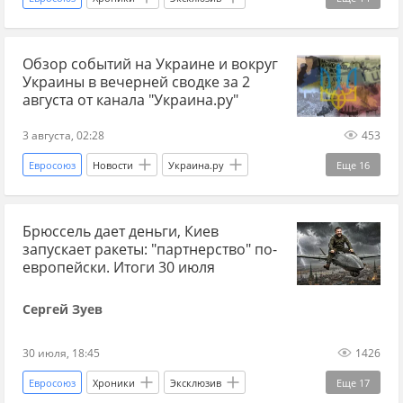
Украина
Джо Байден
Пентагон
Обзор событий на Украине и вокруг
Украина.ру
ВСУ
ВС РФ
провал
Украины в вечерней сводке за 2
потери
потери ВСУ
взрыв
оружие
августа от канала "Украина.ру"
конфликт
ЕС
Россия
3 августа, 02:28
453
Евросоюз
Новости
Украина.ру
Еще
16
Украина
Белоруссия
ТЦК
Брюссель дает деньги, Киев
мобилизация на Украине
Киев
топливо
запускает ракеты: "партнерство" по-
энергетический кризис
Бензин
Венгрия
европейски. Итоги 30 июля
ЕС
США
Дональд Трамп
Сергей Зуев
Марко Рубио
Россия
переговоры
30 июля, 18:45
1426
Мир без границ
Евросоюз
Хроники
Эксклюзив
Еще
17