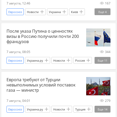
7 августа, 12:46
167
Евросоюз
Новости
Украина
Киев
Еще
4
Брюссель
Александр Вучич
ЕС
После указа Путина о ценностях
Financial Times
визы в Россию получили почти 200
французов
7 августа, 08:05
344
Евросоюз
Украина.ру
Новости
Россия
Еще
11
Владимир Путин
Франция
Париж
Европа требуют от Турции
ЕС
Европа
визы
ценности
невыполнимых условий поставок
беженцы
гуманитарный кризис
газа — министр
миграция
Мир без границ
7 августа, 04:01
279
Евросоюз
Украина.ру
Новости
Турция
Еще
14