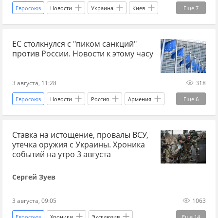
Михаил Подоляк
ЕС
Украина-ЕС
Евросоюз
Новости
Украина
Киев
Еще
7
НАТО
Украина-НАТО
военная помощь
Европа
Украина.ру
Валерий Залужный
Харьковская область
ЕС столкнулся с "пиком санкций"
национальная безопасность
против России. Новости к этому часу
энергетический кризис
топливо
ВСУ
гарантии безопасности
ЕС
Украина-ЕС
евроинтеграция
3 августа, 11:28
318
Евросоюз
Новости
Россия
Армения
Еще
6
Пятигорск
Никол Пашинян
ЕС
Ставка на истощение, провалы ВСУ,
Украина.ру
Украина
утечка оружия с Украины. Хроника
Вооруженные силы Украины
событий на утро 3 августа
Сергей Зуев
3 августа, 09:05
1063
Евросоюз
Хроники
Эксклюзив
Еще
14