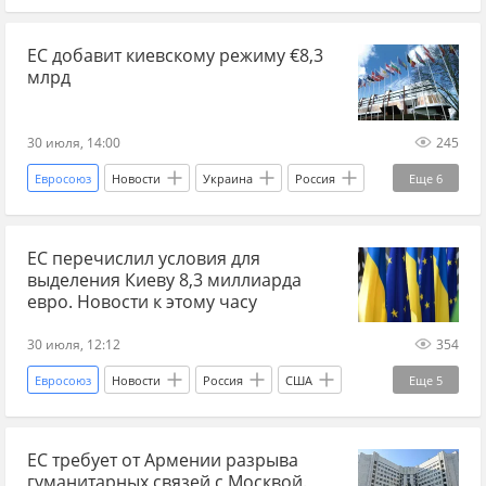
военная хроника на Украине
Главные новости
ЕС добавит киевскому режиму €8,3
Новости
Россия
Украина
Польша
млрд
Владимир Зеленский
Михаил Федоров
Дональд Трамп
Вооруженные силы Украины
30 июля, 14:00
245
ЕС
выборы на Украине
Евросоюз
Новости
Украина
Россия
Еще
6
президентские выборы
Валерий Залужный
ЕС
кредит
госдолг
Украина-ЕС
финансовая помощь
ЕС перечислил условия для
финансовая помощь
коррупция
выделения Киеву 8,3 миллиарда
потери ВСУ на сегодня
Мир без границ
евро. Новости к этому часу
30 июля, 12:12
354
Евросоюз
Новости
Россия
США
Еще
5
Киев
Дональд Трамп
ЕС
ЕС требует от Армении разрыва
Украина.ру
Мир без границ
гуманитарных связей с Москвой.