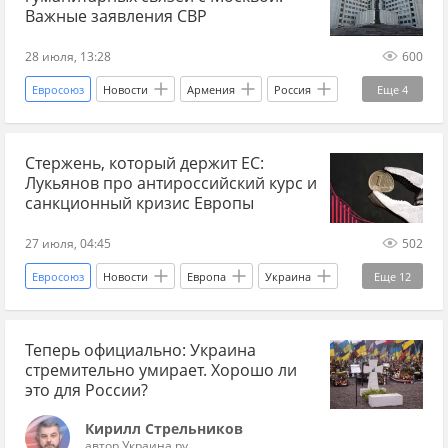
Важные заявления СВР
28 июля, 13:28
600
Евросоюз
Новости
Армения
Россия
Еще
4
Европа
Служба внешней разведки
ЕС
Стержень, который держит ЕС:
Мир без границ
Лукьянов про антироссийский курс и
санкционный кризис Европы
27 июля, 04:45
502
Евросоюз
Новости
Европа
Украина
Еще
12
Россия
ЕС
Главные новости
Теперь официально: Украина
главное
санкции
стремительно умирает. Хорошо ли
антироссийские санкции
Мир без границ
это для России?
экономика
безопасность
Аналитика
Кирилл Стрельников
автор Украина.ру