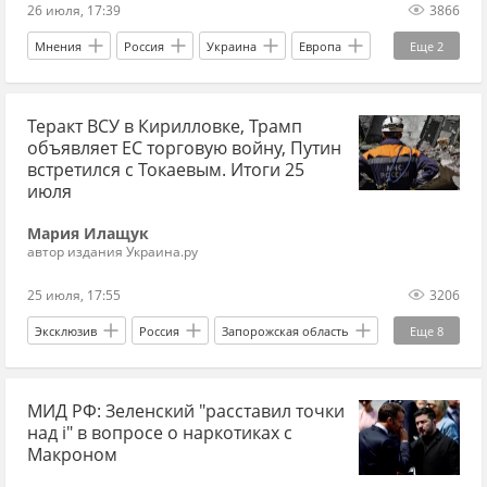
26 июля, 17:39
3866
Мнения
Россия
Украина
Европа
Еще
2
Вооруженные силы Украины
СВО
Теракт ВСУ в Кирилловке, Трамп
объявляет ЕС торговую войну, Путин
встретился с Токаевым. Итоги 25
июля
Мария Илащук
автор издания Украина.ру
25 июля, 17:55
3206
Эксклюзив
Россия
Запорожская область
Еще
8
Дональд Трамп
Владимир Путин
МИД РФ: Зеленский "расставил точки
Касым-Жомарт Токаев
Старобельск
над i" в вопросе о наркотиках с
Украина.ру
Вооруженные силы Украины
Макроном