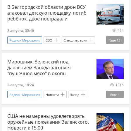
Минобороны
В Белгородской области дрон ВСУ
ВСУ
Вооруженные силы Украины
атаковал детскую площадку, погиб
Михаил Драпатый
Украина
Киев
ребёнок, двое пострадали
Александр Федоров
Александр Сырский
3 августа, 00:46
464
Военные преступления
удары
Родион Мирошник
СВО
Спецоперация
Еще
13
Удары дронами
обстрелы
Россия
Белгородская область
дети
мирные жители
МВД
розыск
Мирошник: Зеленский под
БПЛА
атака БПЛА
ВСУ
давлением Запада загоняет
терроризм
террорист
Военные преступления
терроризм
теракт
"пушечное мясо" в окопы
Вооруженные силы Украины
Украина
2 августа, 18:24
1315
Мария Львова-Белова
Украина.ру
Родион Мирошник
Новости
Запад
Еще
4
Украина
Владимир Зеленский
Россия
США не намерены удовлетворять
НАТО
оружейные пожелания Зеленского.
Новости к 15:00