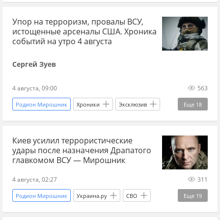
Военные преступления
удары
БПЛА
Упор на терроризм, провалы ВСУ,
беспилотники
ВСУ
истощенные арсеналы США. Хроника
Вооруженные силы Украины
Украина
событий на утро 4 августа
Ленинградская область
ПВО
СВО
Сергей Зуев
Спецоперация
мирные жители
4 августа, 09:00
563
Родион Мирошник
Хроники
Эксклюзив
Еще
18
Россия
Украина
США
Киев усилил террористические
Владимир Зеленский
Михаил Федоров
удары после назначения Драпатого
Пентагон
Вооруженные силы Украины
главкомом ВСУ — Мирошник
СБУ
потери ВСУ
ВСУ
ВС РФ
4 августа, 02:27
311
помощь
оружие
ракеты
Родион Мирошник
Украина.ру
СВО
Еще
19
мирные жители
удары
взрыв
Спецоперация
Россия
МИД РФ