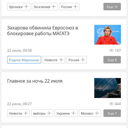
Хроники
Эксклюзив
Россия
Еще
15
Украина
Киев
Владимир Зеленский
Захарова обвинила Евросоюз в
Михаил Федоров
Александр Сырский
блокировке работы МАГАТЭ
Вооруженные силы Украины
ЕС
МИД
потери ВСУ
ВСУ
ВС РФ
взрыв
22 июля, 09:58
187
воздушная тревога
тревога
Родион Мирошник
Новости
Россия
Еще
8
Мир без границ
Украина
Киев
Александр Яковлев
Главное за ночь 22 июля
ЕС
Запорожская АЭС
МАГАТЭ
Мария Захарова
Мир без границ
22 июля, 08:27
444
Новости
выборы
Украина
Монако
Еще
7
Иран
Владимир Зеленский