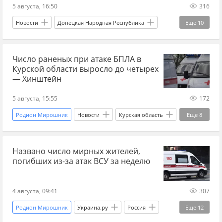
5 августа, 16:50
316
Новости
Донецкая Народная Республика
Еще
10
Украина.ру
Главные новости
главное
Число раненых при атаке БПЛА в
регионы
развитие
Наука
Курской области выросло до четырех
инфраструктура
ДНР
инвестиции
— Хинштейн
туризм
5 августа, 15:55
172
Родион Мирошник
Новости
Курская область
Еще
8
Хинштейн
Украина.ру
Главные новости
Названо число мирных жителей,
главное
атака
атака БПЛА
погибших из-за атак ВСУ за неделю
атака Украины сегодня
раненые
4 августа, 09:41
307
Родион Мирошник
Украина.ру
Россия
Еще
12