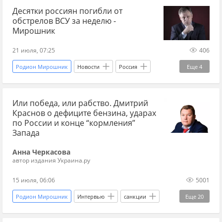
Десятки россиян погибли от
Николай Азаров
Вадим Ермолаев
обстрелов ВСУ за неделю -
Украина.ру
Вооруженные силы Украины
Мирошник
Международный уголовный суд (МУС)
21 июля, 07:25
406
Родион Мирошник
Новости
Россия
Еще
4
Киев
Украина
Или победа, или рабство. Дмитрий
Вооруженные силы Украины
Украина.ру
Краснов о дефиците бензина, ударах
по России и конце “кормления”
Запада
Анна Черкасова
автор издания Украина.ру
15 июля, 06:06
5001
Родион Мирошник
Интервью
санкции
Еще
20
Россия
Запад
Европа