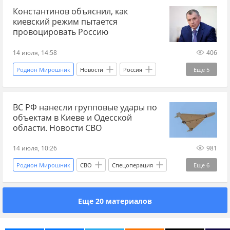
Константинов объяснил, как
Дональд Трамп
Владимир Зеленский
ЕС
киевский режим пытается
НПЗ
Вооруженные силы Украины
провоцировать Россию
новости СВО Россия
СВО
14 июля, 14:58
406
чем закончится война на Украине
Родион Мирошник
Новости
Россия
Еще
5
война на Украине
война
Украина
Запад
Владимир Константинов
IT-компания
соцсети
дроны
удары
ВС РФ нанесли групповые удары по
Вооруженные силы Украины
Украина.ру
объектам в Киеве и Одесской
мир
Иран
Белгородская область
области. Новости СВО
14 июля, 10:26
981
Родион Мирошник
СВО
Спецоперация
Еще
6
Россия
Киев
Одесская область
Еще 20 материалов
Вооруженные силы Украины
Украина.ру
ВКС