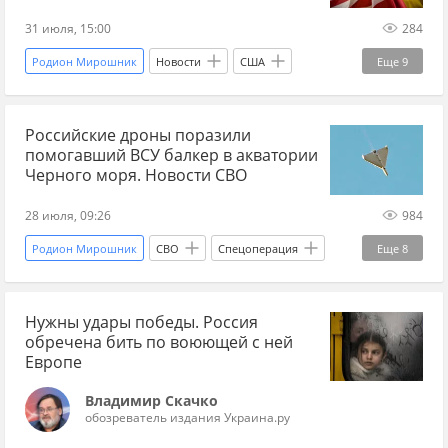
31 июля, 15:00
284
Родион Мирошник
Новости
США
Еще
9
Украина
Дунай
Дональд Трамп
Российские дроны поразили
Владимир Зеленский
Украина.ру
МВД
помогавший ВСУ балкер в акватории
НАТО
Европа
Мир без границ
Черного моря. Новости СВО
28 июля, 09:26
984
Родион Мирошник
СВО
Спецоперация
Еще
8
Россия
Черное море
Киев
Нужны удары победы. Россия
Андрей Марочко
Владимир Зеленский
обречена бить по воюющей с ней
Вооруженные силы Украины
ВКС
Европе
Украина.ру
Владимир Скачко
обозреватель издания Украина.ру