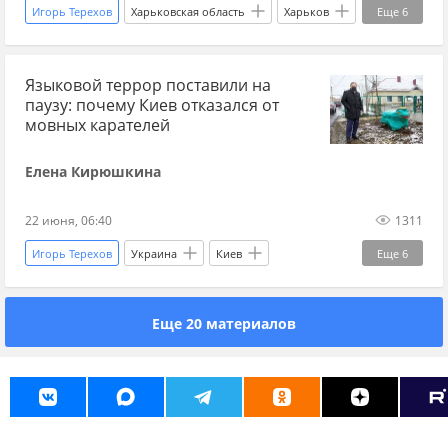
Игорь Терехов
Харьковская область
Харьков
Еще
6
Тимур Миндич
Виталий Ким
Нафтогаз
Языковой террор поставили на
Вооруженные силы Украины
Эксклюзив
паузу: почему Киев отказался от
Украина.ру
мовных карателей
Елена Кирюшкина
22 июня, 06:40
1311
Игорь Терехов
Украина
Киев
Еще
6
Руслан Марцинкив
Западная Украина
Еще 20 материалов
Тарас Креминь
ТЦК
Эксклюзив
Украина.ру