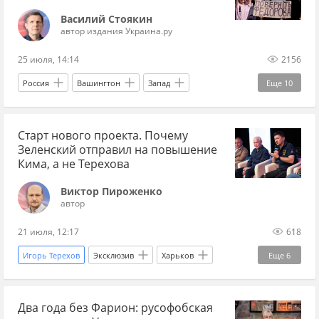
bloomberg
Василий Стоякин
автор издания Украина.ру
25 июля, 14:14
2156
Россия
Вашингтон
Запад
Еще
10
Владимир Зеленский
Валерий Залужный
Старт нового проекта. Почему
Михаил Федоров
ТЦК
Офис президента
Зеленский отправил на повышение
НАТО
Александр Сырский
Кима, а не Терехова
президентские выборы
социология
Виктор Пироженко
автор
Мнения
21 июля, 12:17
618
Игорь Терехов
Эксклюзив
Харьков
Еще
6
Украина
Киев
Владимир Зеленский
Два года без Фарион: русофобская
Виталий Ким
Слуга народа