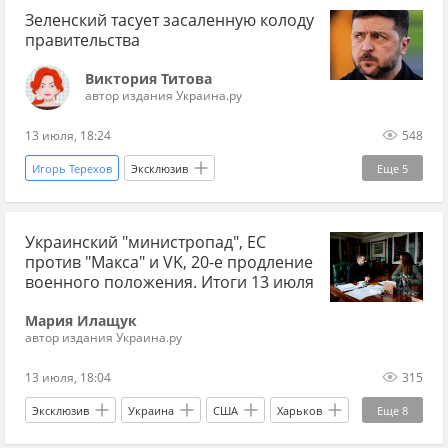
Зеленский тасует засаленную колоду
Андрей Ермак
Кабмин
правительства
Виктория Титова
автор издания Украина.ру
13 июля, 18:24
548
Игорь Терехов
Эксклюзив
Еще
5
На площадях и площадках
Украина
Украинский "министропад", ЕС
Владимир Зеленский
Михаил Федоров
против "Макса" и VK, 20-е продление
Сергей Корецкий
военного положения. Итоги 13 июля
Мария Илащук
автор издания Украина.ру
13 июля, 18:04
315
Эксклюзив
Украина
США
Харьков
Еще
8
Владимир Зеленский
Сергей Корецкий