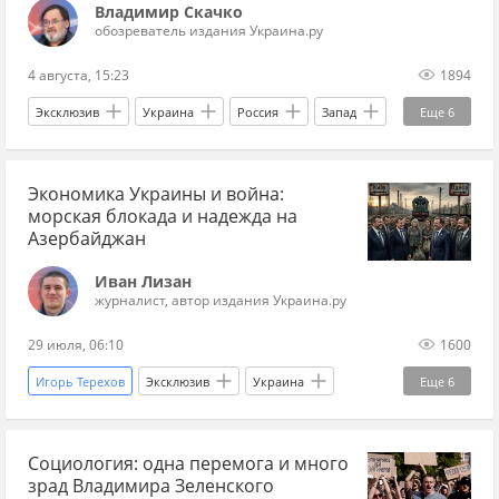
Владимир Скачко
обозреватель издания Украина.ру
4 августа, 15:23
1894
Эксклюзив
Украина
Россия
Запад
Еще
6
Виталий Ким
Руслан Стефанчук
Экономика Украины и война:
Украина.ру
Рада
Верховная Рада
морская блокада и надежда на
Владимир Зеленский
Азербайджан
Иван Лизан
журналист, автор издания Украина.ру
29 июля, 06:10
1600
Игорь Терехов
Эксклюзив
Украина
Еще
6
Россия
Азербайджан
Социология: одна перемога и много
Владимир Зеленский
ЕС
ВМФ
зрад Владимира Зеленского