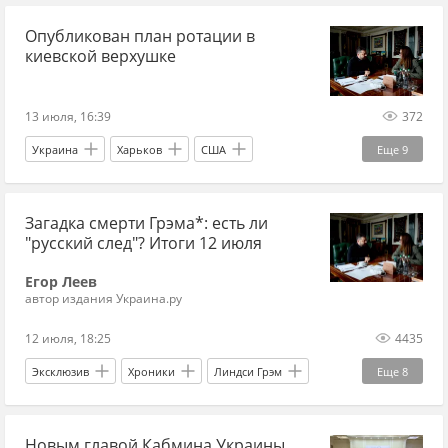
Опубликован план ротации в
ЕС
Верховная Рада
Украина.ру
киевской верхушке
Ольга Стефанишина
Хроники
Россия
13 июля, 16:39
372
Украина
Харьков
США
Еще
9
Сергей Корецкий
Тарас Качка
Загадка смерти Грэма*: есть ли
Михаил Федоров
Нафтогаз
Украина.ру
"русский след"? Итоги 12 июля
Мининфраструктуры
Новости
Егор Леев
ситуация на Украине
кадровые перестановки
автор издания Украина.ру
12 июля, 18:25
4435
Эксклюзив
Хроники
Линдси Грэм
Еще
8
Владимир Зеленский
Дональд Трамп
Новым главой Кабмина Украины
Укрнафта
Демократическая партия
CNN