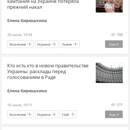
кампания на Украине потеряла
Внутри и снаружи
прежний накал
Елена Кирюшкина
20 июля, 10:54
798
Эксклюзив
Украина
Львов
Еще
4
Ирина Фарион
Владимир Зеленский
Кто есть кто в новом правительстве
Внутри и снаружи
Украина.ру
Украины: расклады перед
голосованием в Раде
Елена Кирюшкина
16 июля, 10:11
577
Эксклюзив
Украина
США
Еще
4
Михаил Федоров
Владимир Зеленский