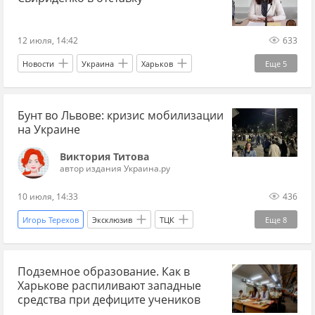
12 июля, 14:42
633
Новости
Украина
Харьков
Еще
5
Владимир Зеленский
Александр Федоров
Бунт во Львове: кризис мобилизации
Нафтогаз
Минобороны
Минэнерго
на Украине
Виктория Титова
автор издания Украина.ру
10 июля, 14:33
436
Игорь Терехов
Эксклюзив
ТЦК
Еще
8
Владимир Зеленский
Львов
Украина
Подземное образование. Как в
Нацполиция
Офис президента
Харькове распиливают западные
Ирина Геращенко
Киев
Украина.ру
средства при дефиците учеников