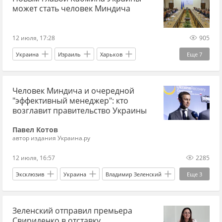
может стать человек Миндича
Россия
Украина
США
12 июля, 17:28
905
Украина
Израиль
Харьков
Еще
7
Владимир Зеленский
Сергей Корецкий
Человек Миндича и очередной
Ярослав Железняк
Украина.ру
Кабмин
"эффективный менеджер": кто
Рада
Новости
возглавит правительство Украины
Павел Котов
автор издания Украина.ру
12 июля, 16:57
2285
Эксклюзив
Украина
Владимир Зеленский
Еще
3
Михаил Федоров
Нафтогаз
Зеленский отправил премьера
Сергей Корецкий
Свириденко в отставку