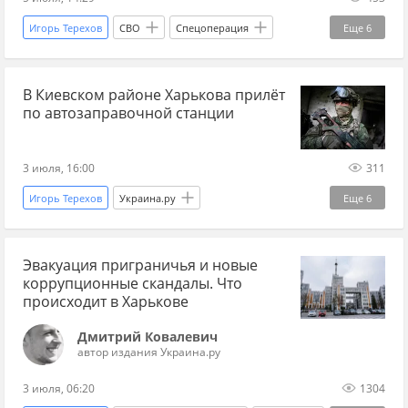
Игорь Терехов
СВО
Спецоперация
Еще
6
Харьков
Россия
Запорожье
В Киевском районе Харькова прилёт
Алексей Кулемзин
Украина.ру
по автозаправочной станции
Минобороны
3 июля, 16:00
311
Игорь Терехов
Украина.ру
Еще
6
Евгений Балицкий
Украина
Харьков
Эвакуация приграничья и новые
Токмак
СВО
Спецоперация
коррупционные скандалы. Что
происходит в Харькове
Дмитрий Ковалевич
автор издания Украина.ру
3 июля, 06:20
1304