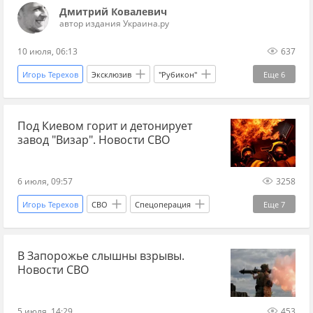
Дмитрий Ковалевич
автор издания Украина.ру
10 июля, 06:13
637
Игорь Терехов
Эксклюзив
"Рубикон"
Еще
6
ООН
ЮНИСЕФ
Харьков
Украина
Под Киевом горит и детонирует
Харьковская область
Украина.ру
завод "Визар". Новости СВО
6 июля, 09:57
3258
Игорь Терехов
СВО
Спецоперация
Еще
7
Киев
Россия
Киевская область
В Запорожье слышны взрывы.
Вооруженные силы Украины
Минобороны
Новости СВО
Сергей Аксенов
Украина.ру
5 июля, 14:29
453