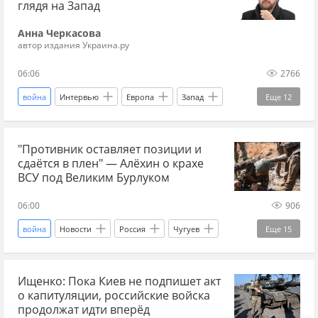
Главные новости
главное
Харьков
глядя на Запад
Харьков новости
ХарьковскийФронт
СВО
Анна Черкасова
автор издания Украина.ру
новости СВО
новости СВО Россия
06:06
2766
прогнозы СВО
новости СВО сейчас
война
Интервью
Европа
Запад
Еще
12
дзен новости СВО
Спецоперация
Россия
Дональд Трамп
НАТО
военный эксперт
война на Украине
"Противник оставляет позиции и
Украина
чем закончится война на Украине
сдаётся в плен" — Алёхин о крахе
война на Украине
СВО
ВСУ под Великим Бурлуком
когда закончится СВО: прогнозы
06:00
906
новости СВО Россия
США
война
Новости
Россия
Чугуев
Еще
15
холодная война
Переговоры по Украине 2026
Харьковская область
Геннадий Алехин
Ищенко: Пока Киев не подпишет акт
Украина.ру
ВС РФ
наступление ВС РФ
о капитуляции, российские войска
СВО
новости СВО
новости СВО Россия
продолжат идти вперёд