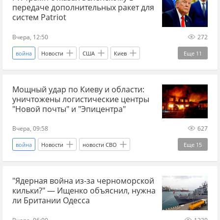
передаче дополнительных ракет для
дальнобойные ракеты
ЗРК Patriot
СВО
систем Patriot
новости СВО
новости СВО Россия
Вчера, 12:50
272
прогнозы СВО
новости СВО сейчас
война
Новости
США
Киев
Еще
11
Дональд Трамп
Владимир Зеленский
Мощный удар по Киеву и области:
Украина.ру
ракеты
уничтожены логистические центры
дальнобойные ракеты
Иран
Украина
"Новой почты" и "Эпицентра"
новости Украина ру
санкции
Вчера, 09:58
627
антироссийские санкции
СВО
война
Новости
новости СВО
Еще
15
новости СВО Россия
Новости Украины
"Ядерная война из-за черноморской
Главные новости
новости СВО сейчас
кильки?" — Ищенко объяснил, нужна
дзен новости СВО
новости России
Киев
ли Британии Одесса
Киев: последние новости
Бровары
БПЛА
Вчера, 06:00
1230