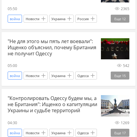
новости СВО сейчас
прогнозы СВО
05:50
2365
дзен новости СВО
Спецоперация
война
Новости
Украина
Россия
Еще
12
наступление России
наступление
СВО
новости СВО
новости СВО Россия
война на Украине
"Не для этого мы пять лет воевали":
новости СВО сейчас
дзен новости СВО
Ищенко объяснил, почему Британия
прогнозы СВО
наступление ВС РФ
не получит Одессу
наступление России
Ростислав Ищенко
05:00
542
капитуляция
капитуляция Украины
война
Новости
Украина
Одесса
Еще
15
чем закончится война на Украине
Россия
Ростислав Ищенко
Украина.ру
"Контролировать Одессу будем мы, а
Главные новости
главное
Британия
не Британия": Ищенко о капитуляции
Великобритания
СВО
новости СВО
Украины и судьбе территорий
новости СВО Россия
прогнозы СВО
04:30
1269
дзен новости СВО
порт
война
Новости
Украина
Одесса
Еще
17