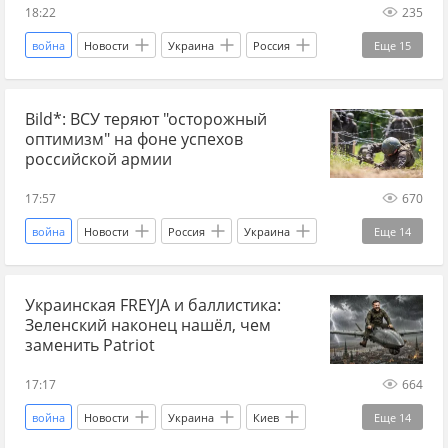
18:22
235
война
Новости
Украина
Россия
Еще
15
Колумбия
Bild
Financial Times
Bild*: ВСУ теряют "осторожный
Главные новости
главное
БПЛА
оптимизм" на фоне успехов
иностранные наемники
СВО
российской армии
новости СВО Россия
новости СВО
17:57
670
новости СВО сейчас
дзен новости СВО
война
Новости
Россия
Украина
Еще
14
Украина.ру Дзен
война на Украине
Киев
Алексей Анпилогов
Bild
вербовка
Украинская FREYJA и баллистика:
ВС РФ
наступление ВС РФ
ВСУ
СВО
Зеленский наконец нашёл, чем
новости СВО
новости СВО Россия
заменить Patriot
прогнозы СВО
новости СВО сейчас
17:17
664
дзен новости СВО
Спецоперация
война
Новости
Украина
Киев
Еще
14
война на Украине