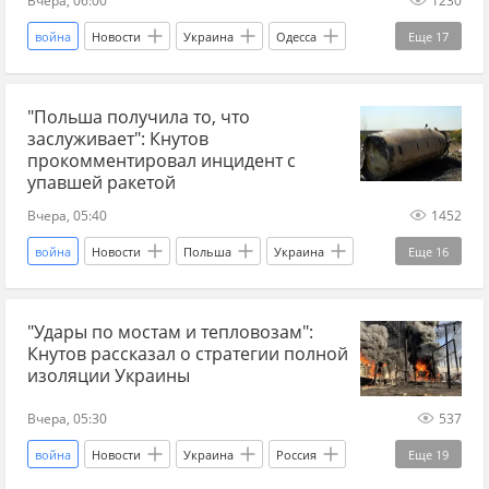
ракеты
удар по Киеву
ракетный удар
война
Новости
Украина
Одесса
Еще
17
логистика
война на Украине
Россия
Ростислав Ищенко
Украина.ру
"Польша получила то, что
порт
Главные новости
Британия
заслуживает": Кнутов
Великобритания
СВО
новости СВО
прокомментировал инцидент с
упавшей ракетой
новости СВО Россия
прогнозы СВО
Вчера, 05:40
1452
новости СВО сейчас
дзен новости СВО
война
Новости
Польша
Украина
Еще
16
главное
Украина.ру Дзен
дзен СВО
Россия
Юрий Кнутов
Украина.ру
война на Украине
"Удары по мостам и тепловозам":
F-16
дроны
Ракета
Кнутов рассказал о стратегии полной
война на Украине
Новости Украины
изоляции Украины
новости Украина ру
СВО
новости СВО
Вчера, 05:30
537
новости СВО Россия
прогнозы СВО
война
Новости
Украина
Россия
Еще
19
новости СВО сейчас
дзен новости СВО