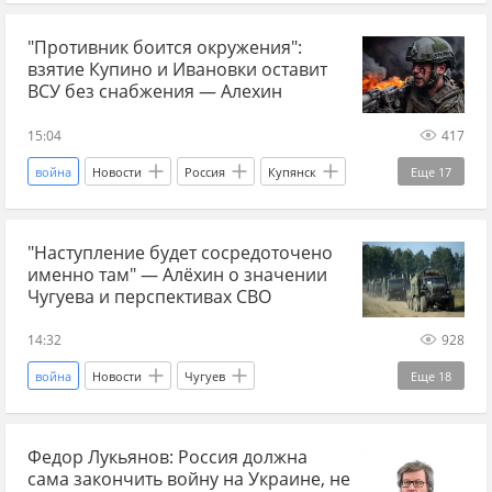
Россия
Владимир Зеленский
"Противник боится окружения":
Главные новости
главное
ракеты
взятие Купино и Ивановки оставит
ракетный удар
СВО
новости СВО
ВСУ без снабжения — Алехин
новости СВО Россия
прогнозы СВО
15:04
417
новости СВО сейчас
сводка СВО
война
Новости
Россия
Купянск
Еще
17
война на Украине
вооружения
Купино
Геннадий Алехин
ВС РФ
"Наступление будет сосредоточено
Главные новости
главное
Харьков
именно там" — Алёхин о значении
Харьковская область
ХарьковскийФронт
Чугуева и перспективах СВО
СВО
новости СВО
новости СВО Россия
14:32
928
прогнозы СВО
новости СВО сейчас
война
Новости
Чугуев
Еще
18
дзен новости СВО
Спецоперация
Харьковская область
Украина
война на Украине
военный эксперт
Федор Лукьянов: Россия должна
Геннадий Алехин
Украина.ру
сама закончить войну на Украине, не