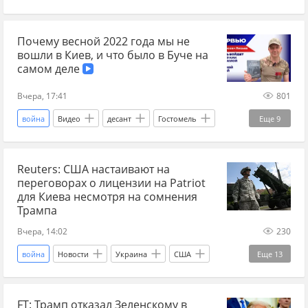
чем закончится война на Украине
Россия
Главные новости
главное
война на Украине
Почему весной 2022 года мы не
Ростислав Ищенко
Украина.ру
Британия
вошли в Киев, и что было в Буче на
Великобритания
СВО
новости СВО
самом деле
новости СВО Россия
новости СВО сейчас
Вчера, 17:41
801
дзен новости СВО
прогнозы СВО
война
Видео
десант
Гостомель
Еще
9
прогноз
прогноз войны на Украине
СВО
война на Украине
литература
прогноз по Украине
война на Украине
Reuters: США настаивают на
бандеровцы
новости СВО
переговорах о лицензии на Patriot
новости СВО Россия
Александр Чаленко
для Киева несмотря на сомнения
Трампа
писатель
ВС РФ
Вчера, 14:02
230
война
Новости
Украина
США
Еще
13
Киев
Дональд Трамп
Reuters
FT: Трамп отказал Зеленскому в
Владимир Зеленский
Украина.ру
ракеты