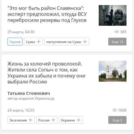
прогнозы СВО
война на Украине
"Это мог быть район Славянска":
Александр Коц
Украина.ру
эксперт предположил, откуда ВСУ
Украина
военный эксперт
наступление ВС РФ
наступление России
перебросили резервы под Глухов
Сумы
наступление на Сумы
25 марта, 04:30
385
Главные новости
главное
Глухов
Сумы
наступление на Сумы
Еще
13
война на Украине
наступление
БПЛА
Славянск
Украина
Сумская область
ракеты
Жизнь за колючей проволокой.
Самойлов
СВО
дзен новости СВО
Жители села Сопыч о том, как
новости СВО сейчас
новости СВО Россия
Украина их забыла и почему они
выбрали Россию
новости СВО
прогнозы СВО
Татьяна Стоянович
Главные новости
главное
автор издания Украина.ру
война на Украине
24 марта, 16:55
1608
Эксклюзив
Россия
Украина
Еще
3
Брянская область
беженцы