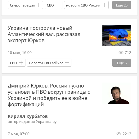
Спецоперация
СВО
новости СВО Россия
Еще
25
прогнозы СВО
новости СВО сейчас
Украина построила новый
дзен новости СВО
новости СВО
Атлантический вал, рассказал
Белоруссия
Россия
Киев
эксперт Юрков
Владимир Зеленский
Олег Неменский
10 мая, 16:00
712
Вооруженные силы Украины
НАТО
СВО
новости СВО сейчас
Еще
6
Украина.ру
Союзное государство
новости СВО Россия
Спецоперация
Украина-НАТО
будет ли война с НАТО
Дмитрий Юрков: России нужно
Украина
Вооруженные силы Украины
установить ПВО вокруг границы с
ВСУ
потери ВСУ
новости Сум
Сумы
ВСУ
ВС РФ
Украиной и победить ее в войне
фортификаций
ситуация на Украине
ситуация в Киеве
Кирилл Курбатов
ПВО
БПЛА сегодня
атака БПЛА
автор издания Украина.ру
Финляндия
7 мая, 07:00
2212