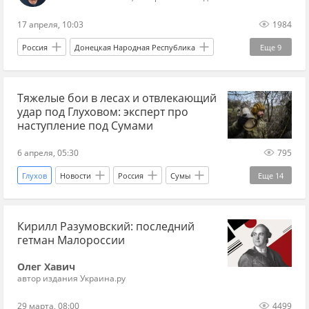
Сумы
Главные новости
главное
17 апреля, 10:03
1984
Спецоперация
СВО
новости СВО сейчас
Россия
Донецкая Народная Республика
Еще
9
дзен новости СВО
Константиновка
Юрий Грабовский
Тяжелые бои в лесах и отвлекающий
Вооруженные силы Украины
Роснефть
удар под Глуховом: эксперт про
ВВС
Эксклюзив
Спецоперация
СВО
наступление под Сумами
Украина.ру
6 апреля, 05:30
795
Глухов
Новости
Россия
Сумы
Еще
14
Украина.ру
Главные новости
главное
Кирилл Разумовский: последний
СВО
новости СВО сейчас
гетман Малороссии
новости СВО Россия
дзен новости СВО
Олег Хавич
новости СВО
прогнозы СВО
сводка СВО
автор издания Украина.ру
наступление ВС РФ
наступление России
29 марта, 08:00
4499