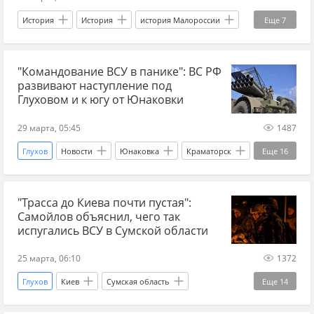
война
война на Украине
История
История
история Малороссии
Еще
7
история Украины
Российская империя
"Командование ВСУ в панике": ВС РФ
XVIII век
гетман
Гетманщина
развивают наступление под
Петербургская академия наук
Украина.ру
Глуховом и к югу от Юнаковки
29 марта, 05:45
1487
Глухов
Новости
Юнаковка
Краматорск
Еще
16
Геннадий Алехин
Сумы
"Трасса до Киева почти пустая":
наступление на Сумы
Сумская область
Самойлов объяснил, чего так
Главные новости
главное
испугались ВСУ в Сумской области
наступление ВС РФ
наступление России
25 марта, 06:10
1372
СВО
дзен новости СВО
Глухов
Киев
Сумская область
Еще
14
новости СВО сейчас
новости СВО Россия
Самойлов
Вооруженные силы Украины