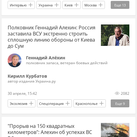
Интервью
Украина
Киев
Москва
Еще
13
Вооруженные силы Украины
НПЗ
дроны
Полковник Геннадий Алехин: Россия
беспилотники
ПВО
Сумы
заставила ВСУ экстренно строить
Черниговская область
артиллерия
сплошную линию обороны от Киева
до Сум
авиабомбы
оборона
СВО
9 мая
Геннадий Алёхин
Украина.ру
полковник запаса, ветеран боевых действий
Кирилл Курбатов
автор издания Украина.ру
30 апреля, 15:42
2082
Эксклюзив
Спецоперация
Краснополье
Еще
9
Сумы
Россия
Геннадий Алехин
"Прорыв на 150 квадратных
Вооруженные силы Украины
Минобороны
километров": Алехин об успехах ВС
Сумская область
Киев
Харьков