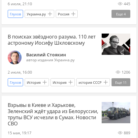
6 июля, 21:10
445
Глухов
Украина.ру
Россия
Еще
4
Сумская область
Вооруженные силы Украины
В поисках звёздного разума. 110 лет
СВО
Спецоперация
астроному Иосифу Шкловскому
Василий Стоякин
автор издания Украина.ру
2 июля, 16:00
1206
Глухов
История
История
история СССР
Еще
11
Астана
СССР
космос
астрономия
Взрывы в Киеве и Харькове,
астрономы
звезды
Зеленский ждёт удара из Белоруссии,
электромагнитное излучение
радиотелескопы
трупы ВСУ исчезли в Сумах. Новости
СВО
физика
Наука
Украина.ру
15 мая, 19:17
889