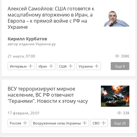
Алексей Самойлов: США готовятся к
Вооруженные силы Украины
Александр Коц
масштабному вторжению в Иран, а
Киев
Москва
Европа – к прямой войне с РФ на
Украине
Славянско-Краматорская агломерация
Кирилл Курбатов
Запорожская область
Константиновка
автор издания Украина.ру
Купянск
Сумская область
21 марта, 07:00
3986
Интервью
Иран
США
Украина
Еще
8
Алексей Самойлов
Владимир Зеленский
ВСУ терроризируют мирное
Вооруженные силы Украины
F-35
дроны
население, ВС РФ отвечают
ПВО
СВО
Сумская область
"Геранями". Новости к этому часу
17 февраля, 20:01
338
Россия
Вооруженные силы Украины
СВО
Еще
20
новости СВО сейчас
новости СВО Россия