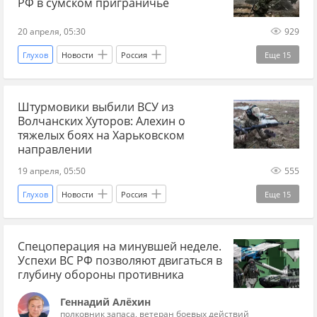
РФ в сумском приграничье
Донбасс
20 апреля, 05:30
929
Глухов
Новости
Россия
Еще
15
Геннадий Алехин
Купянск
Украина.ру
Штурмовики выбили ВСУ из
СВО
новости СВО сейчас
Волчанских Хуторов: Алехин о
новости СВО Россия
дзен новости СВО
тяжелых боях на Харьковском
направлении
новости СВО
Сумская область
Сумы
19 апреля, 05:50
555
наступление на Сумы
военный эксперт
Глухов
Новости
Россия
Еще
15
Главные новости
дзен СВО
Харьковская область
Геннадий Алехин
Украина.ру Дзен
Спецоперация на минувшей неделе.
Украина.ру
Вооруженные силы Украины
Успехи ВС РФ позволяют двигаться в
Харьков
Харьков новости
глубину обороны противника
Новости Харькова
наступление на Сумы
Геннадий Алёхин
полковник запаса, ветеран боевых действий