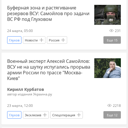
Буферная зона и растягивание
Сумская область
резервов ВСУ: Самойлов про задачи
ВС РФ под Глуховом
24 марта, 05:00
231
Глухов
Новости
Россия
Еще
15
Сумская область
Самойлов
Военный эксперт Алексей Самойлов:
Вооруженные силы Украины
СВО
ВСУ не на шутку испугались прорыва
дзен новости СВО
новости СВО сейчас
армии России по трассе "Москва-
Киев"
новости СВО Россия
новости СВО
Кирилл Курбатов
прогнозы СВО
наступление ВС РФ
автор издания Украина.ру
наступление России
военный эксперт
23 марта, 12:00
2218
война на Украине
Украина.ру Дзен
Глухов
Эксклюзив
Спецоперация
Еще
12
дзен СВО
Украина
Россия
Алексей Самойлов