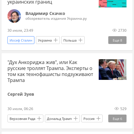
Великая Отечественная война
украинских границ
коллаборационисты
Прага
Москва
Владимир Скачко
обозреватель издания Украина.ру
Германия
РККА
Генштаб
нацисты
30 июля, 23:49
2730
Иосиф Сталин
Украина
Польша
Еще
8
Россия
Владимир Путин
МИД
"Дух Анкориджа жив", или Как
НАТО
ООН
весь Скачко
русские троллят Трампа. Эксперты о
Владимир Скачко
Мнения
том как технофашисты подзуживают
Трампа
Сергей Зуев
30 июля, 06:26
529
Верховная Рада
Дональд Трамп
Россия
Еще
6
Украина
США
Владимир Зеленский