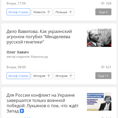
Вчера, 17:56
328
Иосиф Сталин
Новости
Польша
Еще
6
Россия
Киев
Андрей Захаров
Дело Вавилова. Как украинский
Украина.ру
Кароль Навроцкий
агроном погубил "Менделеева
Красная Армия
русской генетики"
Олег Хавич
автор издания Украина.ру
Вчера, 08:00
621
Иосиф Сталин
История
История
Еще
11
история СССР
СССР
Москва
Для России конфликт на Украине
Ленинград
Николай Вавилов
завершится только военной
Верховный Суд
НКВД
Сельское хозяйство
победой: Лукьянов о том, что ждёт
Запад
Наука
репрессии
биология