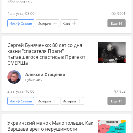
обозреватель
коммунистическая партия
4 августа, 08:00
9901
Иосиф Сталин
История
Киев
Еще
14
Великая Отечественная война
История
Сергей Буняченко: 80 лет со дня
Украина
Адольф Гитлер
вермахт
казни "спасателя Праги"
Красная Армия
НКВД
1941-ый
пытавшегося спастись в Праге от
СМЕРШа
оборона
укрепления
Днепр
Алексей Стаценко
Ирпень
история Украины
история СССР
публицист
2 августа, 16:00
952
Иосиф Сталин
История
История
Еще
11
история Украины
история СССР
Украинский манок Малопольши. Как
гражданская война
Варшава врет о нерушимости