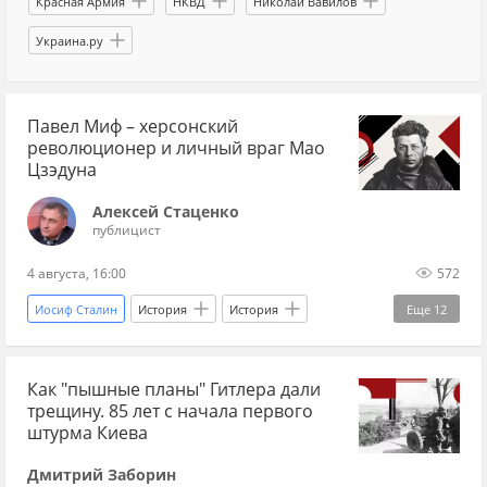
Красная Армия
НКВД
Николай Вавилов
Украина.ру
Павел Миф – херсонский
революционер и личный враг Мао
Цзэдуна
Алексей Стаценко
публицист
4 августа, 16:00
572
Иосиф Сталин
История
История
Еще
12
история СССР
Китай
Москва
СССР
Как "пышные планы" Гитлера дали
Мао Цзэдун
ГРУ
разведка
1930-ые
трещину. 85 лет с начала первого
коммунисты
революция
штурма Киева
Октябрьская революция (1917)
Дмитрий Заборин