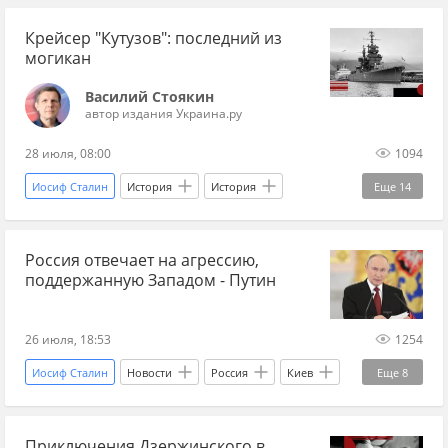
История
история СССР
СССР
Крейсер "Кутузов": последний из
Москва
Екатеринослав
могикан
Федор Решетников
Ленин
художник
Василий Стоякин
автор издания Украина.ру
28 июля, 08:00
1094
Иосиф Сталин
История
История
Еще
14
история СССР
история Новороссии
Россия отвечает на агрессию,
Новороссийск
СССР
Николаев
поддержанную Западом - Путин
Севастополь
Черное море
Черноморский флот
Хрущев
ВМФ
26 июля, 18:53
1254
ЮНЕСКО
музей
корабль
крейсер
Иосиф Сталин
Новости
Россия
Киев
Еще
8
Украина
Владимир Путин
Украина.ру
Приключения Дзержинского в
Западная Украина
прогнозы СВО