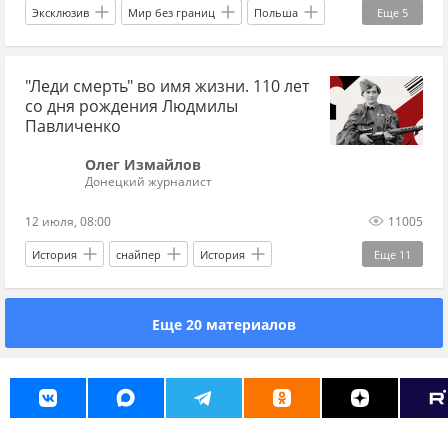
Эксклюзив
Мир без границ
Польша
Еще
5
МиГ-29
Кароль Навроцкий
"Леди смерть" во имя жизни. 110 лет
Владимир Зеленский
Степан Бандера
со дня рождения Людмилы
Украина
Павличенко
Олег Измайлов
Донецкий журналист
12 июля, 08:00
11005
История
снайпер
История
Еще
11
история СССР
история Украины
Еще 20 материалов
Севастополь
Одесса
Киев
Красная Армия
РККА
Рузвельт
Крым
США
Великая Отечественная война