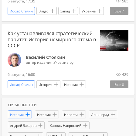
6 августа, 17:35
585
Иосиф Сталин
Видео
Запад
Украина
Еще
7
Россия
Дональд Трамп
Украина.ру
Как устанавливался стратегический
Британия
СССР
паритет. История немирного атома в
Международная политика
геополитика
СССР
Василий Стоякин
автор издания Украина.ру
6 августа, 16:00
429
Иосиф Сталин
История
История
Еще
8
история СССР
СССР
США
СВЯЗАННЫЕ ТЕГИ
Хиросима (город)
Эдвард Теллер
История
История
Новости
Ленинград
Ядерное оружие
ядерная война
Наука
Андрей Захаров
Кароль Навроцкий