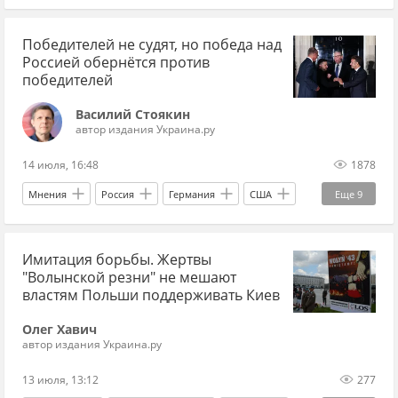
история СССР
СССР
США
Николаев
Победителей не судят, но победа над
Николай Кузнецов
ВМФ
ЧФ
флот
Россией обернётся против
Черноморский флот
крейсеры
1930-ые
победителей
1940-е
Великая Отечественная война
Василий Стоякин
автор издания Украина.ру
14 июля, 16:48
1878
Мнения
Россия
Германия
США
Еще
9
Виктория Нуланд
Джордж Буш
Имитация борьбы. Жертвы
Владимир Путин
ЧВК
The Economist
"Волынской резни" не мешают
победа
Запад
революция
властям Польши поддерживать Киев
поражение
Олег Хавич
автор издания Украина.ру
13 июля, 13:12
277