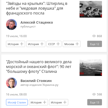
"Звёзды на крыльях": Штирлиц в
Владимир Зеленский
небе и "медовая ловушка" для
французского посла
Алексей Стаценко
публицист
19 июля, 16:00
868
История
История
СССР
Москва
Еще
12
Донбасс
Киностудия им. Довженко
кино
"Достойный нашего великого дела
фильм
кинематограф
1950-е
морской и океанский флот": 90 лет
авиация
летчики
режиссер
актер
"большому флоту" Сталина
КГБ
Черноморский флот
Василий Стоякин
автор издания Украина.ру
16 июля, 08:00
598
Иосиф Сталин
История
История
Еще
13