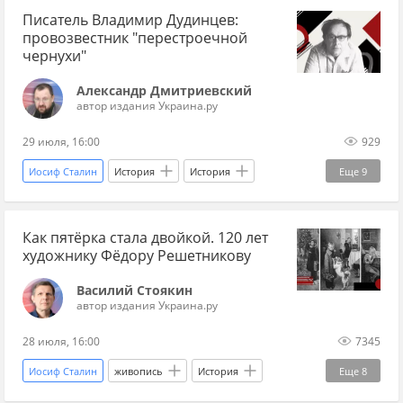
Писатель Владимир Дудинцев:
ЦРУ
Сергей Глазьев
Эксклюзив
провозвестник "перестроечной
чернухи"
Александр Дмитриевский
автор издания Украина.ру
29 июля, 16:00
929
Иосиф Сталин
История
История
Еще
9
история СССР
СССР
Купянск
Запад
Как пятёрка стала двойкой. 120 лет
Хрущев
писатель
роман
критика
художнику Фёдору Решетникову
русская литература
Василий Стоякин
автор издания Украина.ру
28 июля, 16:00
7345
Иосиф Сталин
живопись
История
Еще
8