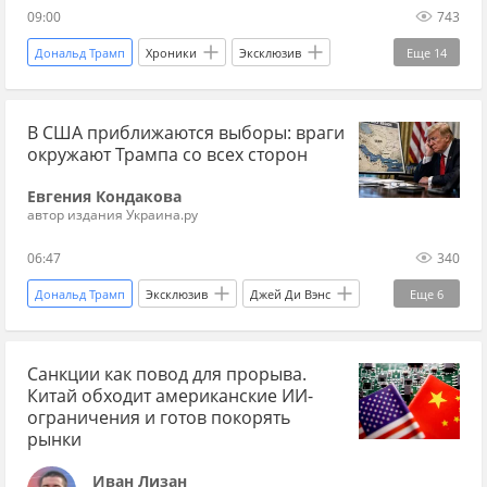
09:00
743
Дональд Трамп
Хроники
Эксклюзив
Еще
14
Россия
Украина
США
В США приближаются выборы: враги
Михаил Драпатый
Владимир Зеленский
окружают Трампа со всех сторон
Вооруженные силы Украины
Нацгвардия
Евгения Кондакова
Пентагон
ВСУ
потери ВСУ
взрыв
автор издания Украина.ру
ВС РФ
удары
Украина.ру
06:47
340
Дональд Трамп
Эксклюзив
Джей Ди Вэнс
Еще
6
Республиканская партия
Санкции как повод для прорыва.
Демократическая партия
Такер Карлсон
Китай обходит американские ИИ-
Конгресс США
выборы
Украина.ру
ограничения и готов покорять
рынки
Иван Лизан