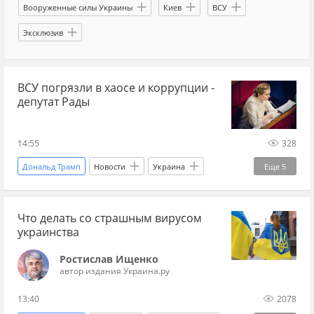
Вооруженные силы Украины
Киев
ВСУ
Эксклюзив
ВСУ погрязли в хаосе и коррупции -
депутат Рады
14:55
328
Дональд Трамп
Новости
Украина
Еще
5
Анна Скороход
Михаил Федоров
Что делать со страшным вирусом
Вооруженные силы Украины
Рада
украинства
Верховная Рада
Ростислав Ищенко
автор издания Украина.ру
13:40
2078