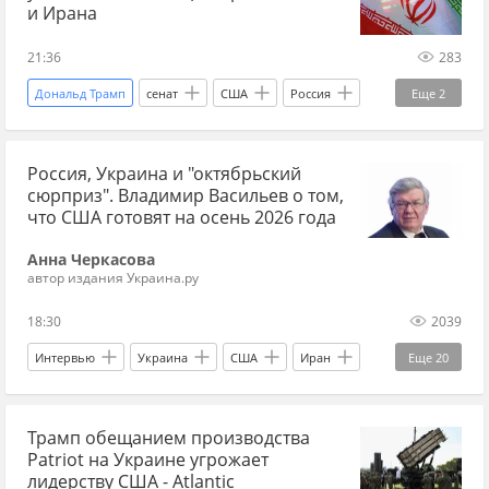
и Ирана
21:36
283
Дональд Трамп
сенат
США
Россия
Еще
2
Иран
Новости
Россия, Украина и "октябрьский
сюрприз". Владимир Васильев о том,
что США готовят на осень 2026 года
Анна Черкасова
автор издания Украина.ру
18:30
2039
Интервью
Украина
США
Иран
Еще
20
Владимир Зеленский
Валерий Залужный
Трамп обещанием производства
Михаил Федоров
ЕС
ВСУ
Patriot на Украине угрожает
вооружения
военная помощь
лидерству США - Atlantic