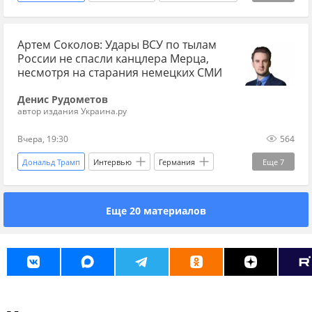
Владимир Зеленский
Украина
Киев
Артем Соколов: Удары ВСУ по тылам
США
Новости
России не спасли канцлера Мерца,
несмотря на старания немецких СМИ
Денис Рудометов
автор издания Украина.ру
Вчера, 19:30
564
Дональд Трамп
Интервью
Германия
Еще
7
Россия
Берлин
Фридрих Мерц
Еще 20 материалов
Владимир Зеленский
ХДС
Украина.ру
bloomberg