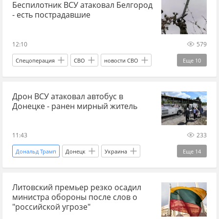
Беспилотник ВСУ атаковал Белгород
Россия
Харьковская область
ВСУ
- есть пострадавшие
Донбасс
наступление ВС РФ
12:10
579
Спецоперация
СВО
новости СВО
Еще
10
новости СВО Россия
новости СВО сейчас
Дрон ВСУ атаковал автобус в
дзен новости СВО
Белгород
Украина
Донецке - ранен мирный житель
Россия
ВСУ
БПЛА сегодня
атака БПЛА
мирные жители
11:43
233
Дональд Трамп
Донецк
Украина
Еще
14
Россия
Алексей Кулемзин
Литовский премьер резко осадил
Вооруженные силы Украины
Украина.ру
министра обороны после слов о
Спецоперация
СВО
новости СВО
"российской угрозе"