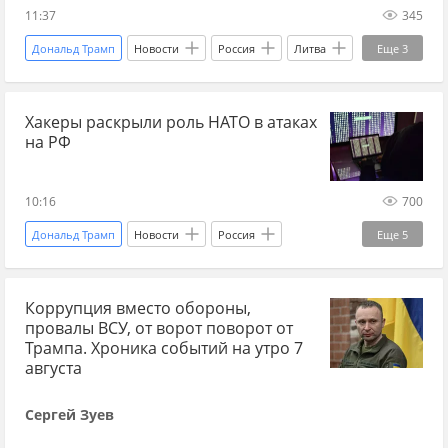
новости СВО Россия
дзен новости СВО
11:37
345
ВСУ
атака БПЛА
БПЛА сегодня
Дональд Трамп
Новости
Россия
Литва
Еще
3
мирные жители
Военные преступления
Прибалтика
НАТО
Хакеры раскрыли роль НАТО в атаках
Вооруженные силы Украины
на РФ
10:16
700
Дональд Трамп
Новости
Россия
Еще
5
Украина
Киев
НАТО
Коррупция вместо обороны,
Вооруженные силы Украины
СБУ
провалы ВСУ, от ворот поворот от
Трампа. Хроника событий на утро 7
августа
Сергей Зуев