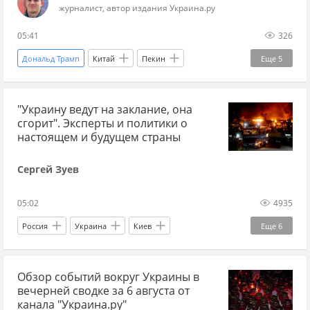
журналист, автор издания Украина.ру
05:41
326
Дональд Трамп
Китай
Пекин
Еще
5
Джо Байден
Reuters
США
"Украину ведут на заклание, она
ИИ (искусственный интеллект)
Эксклюзив
сгорит". Эксперты и политики о
настоящем и будущем страны
Сергей Зуев
05:02
4935
Россия
Украина
Киев
Еще
6
Владимир Зеленский
Андрей Ермолаев
Обзор событий вокруг Украины в
Денис Шмыгаль
Вооруженные силы Украины
вечерней сводке за 6 августа от
Верховная Рада
Politico
канала "Украина.ру"