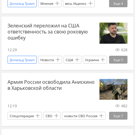
Дональд Трамп
Мнения
весь Ищенко
Еще
4
Владимир Зеленский
Европа
Украина
Зеленский переложил на США
Россия
ответственность за свою роковую
ошибку
12:29
628
Дональд Трамп
Новости
США
Украина
Еще
5
Иран
Владимир Зеленский
МИД
Армия России освободила Анискино
Пентагон
СНБО
в Харьковской области
12:19
482
Спецоперация
СВО
новости СВО Россия
Еще
7
новости СВО сейчас
дзен новости СВО