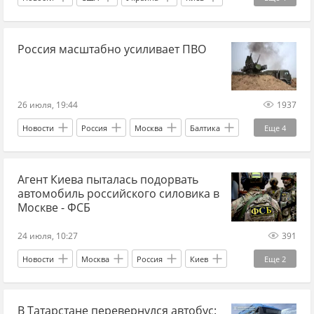
Калужская область
ПВО
угроза
Дональд Трамп
Пентагон
Украина.ру
БПЛА
БПЛА сегодня
атака БПЛА
Россия масштабно усиливает ПВО
Politico
беспилотники
беспилотники сегодня
ВСУ
Вооруженные силы Украины
Украина
26 июля, 19:44
1937
Новости
Россия
Москва
Балтика
Еще
4
НПЗ
ПВО
зенитные ракетные комплексы
Агент Киева пыталась подорвать
аэропорты
автомобиль российского силовика в
Москве - ФСБ
24 июля, 10:27
391
Новости
Москва
Россия
Киев
Еще
2
ФСБ
Украина.ру
В Татарстане перевернулся автобус: