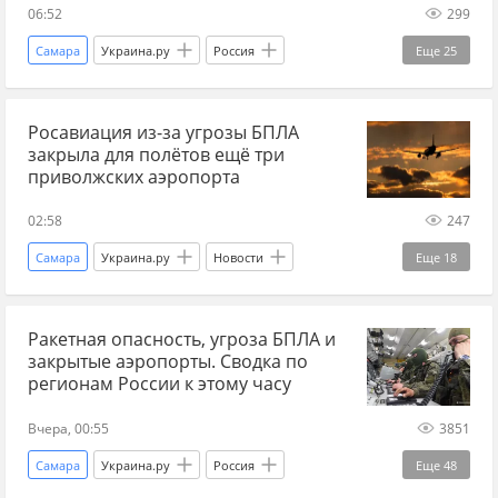
06:52
299
Самара
Украина.ру
Россия
Еще
25
Екатеринбург
Урал
Геленджик
Росавиация из-за угрозы БПЛА
Сочи
Ярославль
Саратовская область
закрыла для полётов ещё три
Пенза
Ульяновская область
Казань
приволжских аэропорта
Бугульма
Уфа
Росавиация
угроза
02:58
247
опасность
БПЛА
БПЛА сегодня
Самара
Украина.ру
Новости
Еще
18
атака БПЛА
беспилотники
Росавиация
Казань
Ульяновская область
беспилотники сегодня
ВСУ
Ракетная опасность, угроза БПЛА и
Геленджик
Сочи
Саратовская область
закрытые аэропорты. Сводка по
Вооруженные силы Украины
СВО
Саратовские авиалинии
Ярославль
Пенза
регионам России к этому часу
Спецоперация
аэропорты
аэропорт
Домодедово
аэропорт
аэропорты
Вчера, 00:55
3851
ограничения
БПЛА
БПЛА сегодня
Самара
Украина.ру
Россия
Еще
48
угроза
беспилотники