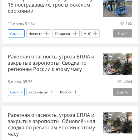
15 пострадавших, трое в тяжёлом
состоянии
11 июля, 07:42
165
Самара
Новости
Татарстан
МЧС
Еще
2
НПЗ
Вооруженные силы Украины
Ракетная опасность, угроза БПЛА и
закрытые аэропорты. Сводка по
регионам России к этому часу
8 июля, 05:36
4644
Самара
Украина.ру
Россия
Еще
42
Брянская область
Курская область
Ракетная опасность, угроза БПЛА и
Белгородская область
Херсонская область
закрытые аэропорты. Обновлённая
Запорожская область
Калужская область
сводка по регионам России к этому
часу
Московская область
Ростовская область