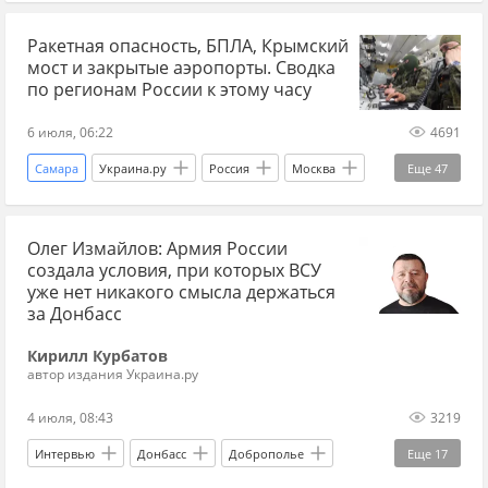
Самар (остров)
СВО
Спецоперация
Вооруженные силы Украины
Украина
Пенза
Волгоградская область
Украина.ру Дзен
дзен СВО
Ракетная опасность, БПЛА, Крымский
мост и закрытые аэропорты. Сводка
Ленинградская область
Новосибирск
новости России
новости России и Украины
по регионам России к этому часу
Северный Кавказ
Ставропольский край
военный эксперт
6 июля, 06:22
4691
Аэропорт "Краснодар (Пашковский)"
Сочи
Самара
Украина.ру
Россия
Москва
Еще
47
Росавиация
аэропорты
аэропорт
Московская область
Крым
Севастополь
ПВО
БПЛА
БПЛА сегодня
Олег Измайлов: Армия России
Курская область
Запорожская область
атака БПЛА
беспилотники
создала условия, при которых ВСУ
Херсонская область
ДНР
ЛНР
уже нет никакого смысла держаться
беспилотники сегодня
ВСУ
за Донбасс
краснодарский край
Калужская область
Вооруженные силы Украины
Украина
Кирилл Курбатов
Орловская область
Ульяновская область
автор издания Украина.ру
СВО
Спецоперация
Брянская область
Саратовская область
4 июля, 08:43
3219
Волгоградская область
Воронежская область
Интервью
Донбасс
Доброполье
Еще
17
Рязанская область
Ростовская область