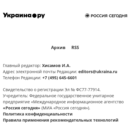
Внуково
Домодедово
Шереметьево
Пенза
Ульяновская область
СВО
Спецоперация
ВСУ
Геленджик
Саратовская область
Пенза
Оренбургская область
Волгоградская область
Вооруженные силы Украины
Украина
Росавиация
аэропорт
аэропорты
Воронежская область
Саратовская область
БПЛА
БПЛА сегодня
атака БПЛА
Ставропольский край
Северный Кавказ
ПВО
угроза
беспилотники
Татарстан
ДНР
ЛНР
Архив
RSS
беспилотники сегодня
ВСУ
Орловская область
Липецк
Вооруженные силы Украины
Украина
Главный редактор:
Хисамов И.А.
Рязанская область
Ростовская область
Адрес электронной почты Редакции:
editors@ukraina.ru
СВО
Спецоперация
Белгородская область
Ярославль
Телефон Редакции:
+7 (495) 645-6601
Херсонская область
Новороссийск
Свидетельство о регистрации Эл № ФС77-77914.
Учредитель: Федеральное государственное унитарное
аэропорты
аэропорт
Сочи
предприятие «Международное информационное агентство
«Россия сегодня»
Краснодар
Геленджик
(МИА «Россия сегодня»).
Политика конфиденциальности
Нижегородская область
Нижний Новгород
Правила применения рекомендательных технологий
Домодедово
ПВО
угроза
БПЛА