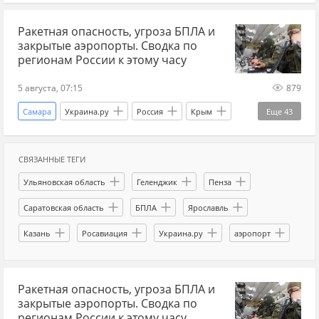
Запорожская область
Курская область
беспилотники сегодня
Ракетная опасность, угроза БПЛА и
Белгородская область
Ростовская область
закрытые аэропорты. Сводка по
Крым
краснодарский край
ДНР
регионам России к этому часу
ЛНР
Севастополь
Липецк
5 августа, 07:15
879
Брянская область
Калужская область
Самара
Украина.ру
Россия
Крым
Еще
43
Московская область
Орловская область
Севастополь
Запорожская область
Саратовская область
Смоленск
Псков
СВЯЗАННЫЕ ТЕГИ
Московская область
Тверь
Ульяновская область
Геленджик
Пенза
Тверь
Пенза
Рязанская область
Нижегородская область
Рязанская область
Саратовская область
БПЛА
Ярославль
Воронежская область
Херсонская область
Калужская область
Смоленск
Липецк
Казань
Росавиация
Украина.ру
аэропорт
Крымский мост
Ульяновская область
Волгоградская область
Ростовская область
Волгоградская область
Нижегородская область
Воронежская область
Пенза
Геленджик
Сочи
Краснодар
Ракетная опасность, угроза БПЛА и
Курская область
Ярославль
закрытые аэропорты. Сводка по
Саратовские авиалинии
Домодедово
регионам России к этому часу
Саратовская область
Орловская область