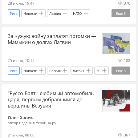
28 июня, 19:47
370
Рига
Новости
Латвия
НАТО
Еще
3
Прибалтика
ИИ (искусственный интеллект)
За чужую войну заплатят потомки —
Мир без границ
Мамыкин о долгах Латвии
25 июня, 10:15
188
Рига
Новости
Россия
Латвия
ЕС
Еще
3
Дональд Трамп
Европарламент
"Руссо-Балт": любимый автомобиль
Мир без границ
царя, первым добравшийся до
вершины Везувия
Олег Хавич
автор издания Украина.ру
21 июня, 08:00
367