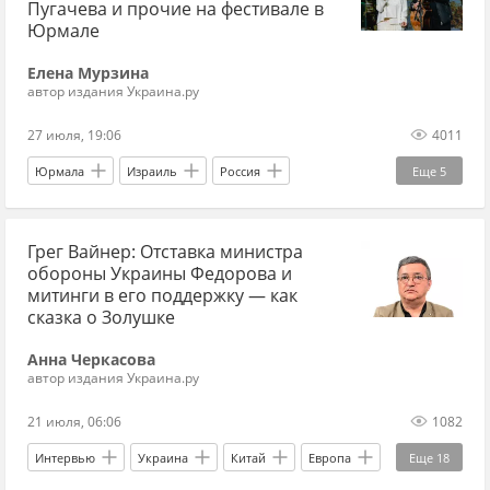
Пугачева и прочие на фестивале в
Юрмале
Елена Мурзина
автор издания Украина.ру
27 июля, 19:06
4011
Юрмала
Израиль
Россия
Еще
5
Лайма Вайкуле
Макаревич
Грег Вайнер: Отставка министра
Раймонд Паулс
ДДТ
Эксклюзив
обороны Украины Федорова и
митинги в его поддержку — как
сказка о Золушке
Анна Черкасова
автор издания Украина.ру
21 июля, 06:06
1082
Интервью
Украина
Китай
Европа
Еще
18