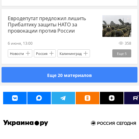
Дональд Трамп
Пит Хегсет
Пентагон
Виталий Кличко
Украина.ру
Fox News
Мария Захарова
МИД
Евродепутат предложил лишить
Прибалтику защиты НАТО за
ОБСЕ
Владимир Зеленский
БПЛА
провокации против России
БПЛА сегодня
атака БПЛА
дроны
6 июня, 13:00
358
Украина.ру
Новости
Россия
Калининград
Еще
5
НАТО
Украина.ру
Еще 20 материалов
Петербургский международный экономический форум (фонд)
Прибалтика
Мир без границ