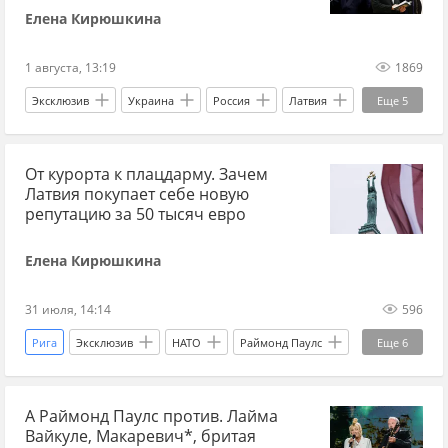
Елена Кирюшкина
1 августа, 13:19
1869
Эксклюзив
Украина
Россия
Латвия
Еще
5
Потап
Михаил Задорнов
От курорта к плацдарму. Зачем
Вооруженные силы Украины
СБУ
Латвия покупает себе новую
Лайма Вайкуле
репутацию за 50 тысяч евро
Елена Кирюшкина
31 июля, 14:14
596
Рига
Эксклюзив
НАТО
Раймонд Паулс
Еще
6
Латвия
Россия
Мария Захарова
А Раймонд Паулс против. Лайма
МИД
ЕС
Алла Пугачева
Вайкуле, Макаревич*, бритая