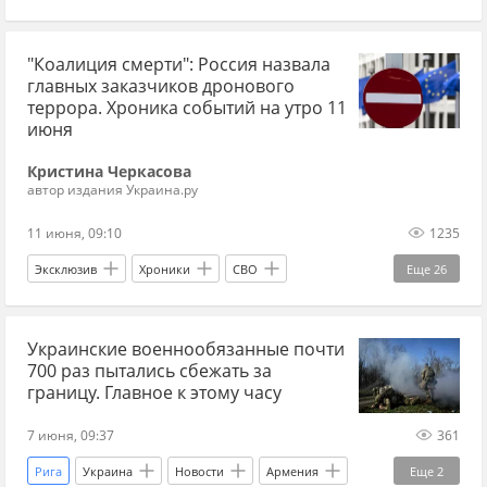
история СССР
троллейбус
Киев
"Коалиция смерти": Россия назвала
СССР
ГАИ
Ленинград
главных заказчиков дронового
террора. Хроника событий на утро 11
июня
Кристина Черкасова
автор издания Украина.ру
11 июня, 09:10
1235
Эксклюзив
Хроники
СВО
Еще
26
сводка СВО
новости СВО Россия
Украинские военнообязанные почти
новости СВО сейчас
новости СВО
700 раз пытались сбежать за
Вооруженные силы Украины
Россия
границу. Главное к этому часу
Украина
ВС РФ
наступление ВС РФ
7 июня, 09:37
361
Спецоперация
Иран
Тегеран
США
Рига
Украина
Новости
Армения
Еще
2