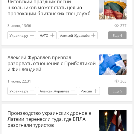
Литовский праздник песни
Дональд Трамп
НАТО
Politico
школьников может стать целью
Служба внешней разведки
Мир без границ
провокации британских спецслужб
3 июля, 13:56
277
Украина.ру
НАТО
Алексей Журавлёв
Еще
4
Россия
Новости
Прибалтика
Алексей Журавлёв призвал
Вильнюс
разорвать отношения с Прибалтикой
и Финляндией
1 июля, 22:31
363
Украина.ру
Алексей Журавлёв
Россия
Еще
5
Новости
Украина
Прибалтика
Производство украинских дронов в
Вован и Лексус
Мир без границ
Латвии перенесли туда, где БПЛА
разогнали туристов