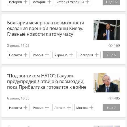
История
История
история Украины
Еще
15
история СССР
Польша
Великобритания
Болгария исчерпала возможности
Варшава
Юзеф Пилсудский
Ленин
оказания военной помощи Киеву.
Красная Армия
МИД
переговоры
Главные новости к этому часу
1920 г
1920-ые
советско-польская война
8 июля, 11:52
169
граница
Западная Украина
Галичина
Новости
Россия
Украина
Болгария
Еще
5
Михаил Галузин
Украина.ру
МИД
"Под зонтиком НАТО": Галузин
НАТО
Мир без границ
предупредил Латвию о возмездии,
пока Прибалтика готовится к войне
6 июля, 10:55
485
Новости
Россия
Латвия
Москва
Еще
7
Владимир Галузин
Михаил Галузин