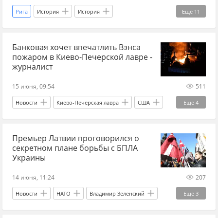
Рига
История
История
Еще
11
Российская империя
Россия
Николай II
Банковая хочет впечатлить Вэнса
Генштаб
Ижорские заводы
1910-е
пожаром в Киево-Печерской лавре -
1900-е
автомобили
автотранспорт
журналист
автомобиль
Сикорский
15 июня, 09:54
511
Новости
Киево-Печерская лавра
США
Еще
4
Россия
Джей Ди Вэнс
Украина.ру
Премьер Латвии проговорился о
Виталий Кличко
секретном плане борьбы с БПЛА
Украины
14 июня, 11:24
207
Новости
НАТО
Владимир Зеленский
Еще
3
Латвия
Украина
Россия