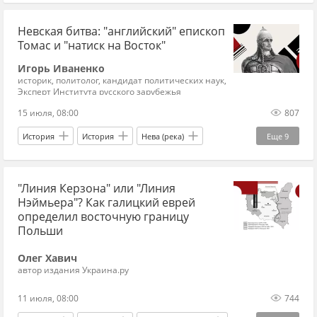
Александр Федоров
Кир Стармер
Невская битва: "английский" епископ
Владимир Зеленский
ЕС
ВПК
Томас и "натиск на Восток"
Еврокомиссия
внешняя политика
Игорь Иваненко
историк, политолог, кандидат политических наук,
экономика
геополитика
Эксперт Института русского зарубежья
Новости Украины
Британия
15 июля, 08:00
807
украинские беженцы
энергетический кризис
История
История
Нева (река)
Еще
9
кризис в Европе
санкции против России
Россия
Швеция
XIII век
Русь
депортация
цены на нефть
санкции
"Линия Керзона" или "Линия
князья
Балтийское море
Финляндия
Нэймьера"? Как галицкий еврей
война
Католическая церковь
определил восточную границу
Польши
Олег Хавич
автор издания Украина.ру
11 июля, 08:00
744