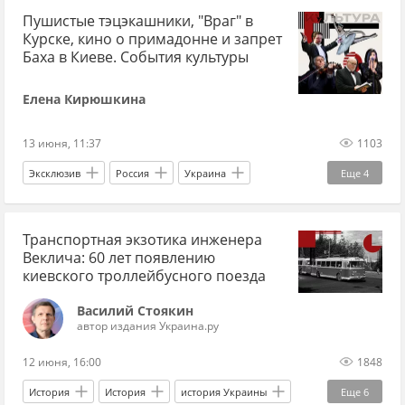
Пушистые тэцэкашники, "Враг" в
Курске, кино о примадонне и запрет
Баха в Киеве. События культуры
Елена Кирюшкина
13 июня, 11:37
1103
Эксклюзив
Россия
Украина
Еще
4
Франция
Филипп Киркоров
Транспортная экзотика инженера
Алла Пугачева
Владимир Зеленский
Веклича: 60 лет появлению
киевского троллейбусного поезда
Василий Стоякин
автор издания Украина.ру
12 июня, 16:00
1848
История
История
история Украины
Еще
6