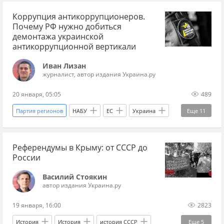
Коррупция антикоррупционеров.
Владимир Зеленский
Почему РФ нужно добиться
Вооруженные силы Украины
демонтажа украинской
антикоррупционной вертикали
Эммануэль Макрон
Мнения
Украина.ру
Иван Лизан
"Азов"
Лондон
Париж
Вашингтон
журналист, автор издания Украина.ру
Москва
Приднестровье
Санду Майя
20 января, 05:05
489
Одесса
Андрей Ермак
Петр Порошенко*
Партия регионов
НАБУ
ЕС
Украина
Еще
11
Черное море
Молдавия
Юлия Тимошенко
Рада
Референдумы в Крыму: от СССР до
Петр Порошенко*
Россия
России
Владимир Зеленский
Эксклюзив
Василий Стоякин
коррупция
Батькивщина
Санду Майя
автор издания Украина.ру
Украина.ру
19 января, 16:00
2823
История
История
история СССР
Еще
5