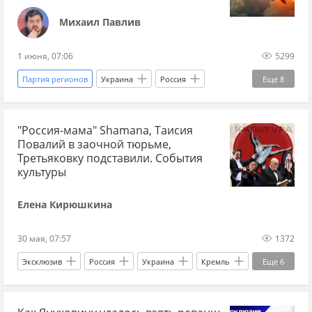
Михаил Павлив
1 июня, 07:06
5299
Партия регионов
Украина
Россия
Еще
8
Одесса
Владимир Зеленский
"Россия-мама" Shamanа, Таисия
Алексей Гончаренко
Максим Бужанский
Повалий в заочной тюрьме,
ВКС
Мнения
Украина.ру
Третьяковку подставили. События
культуры
Западная Украина
Елена Кирюшкина
30 мая, 07:57
1372
Эксклюзив
Россия
Украина
Кремль
Еще
6
Повалий
Владимир Шаманов
Моргенштерн
Минобороны