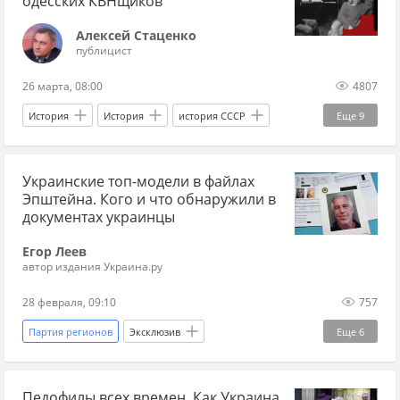
одесских КВНщиков
Марина Порошенко
Украина.ру
Алексей Стаценко
публицист
26 марта, 08:00
4807
История
История
история СССР
Еще
9
Одесса
Ленинград
Москва
Украинские топ-модели в файлах
Олег Филимонов
Одесская киностудия
Эпштейна. Кого и что обнаружили в
КВН
кино
кинематограф
документах украинцы
телевидение
Егор Леев
автор издания Украина.ру
28 февраля, 09:10
757
Партия регионов
Эксклюзив
Еще
6
Джеффри Эпштейн
Нью-Йорк
Киев
Педофилы всех времен. Как Украина
Украина
Совет Европы
Ягланд