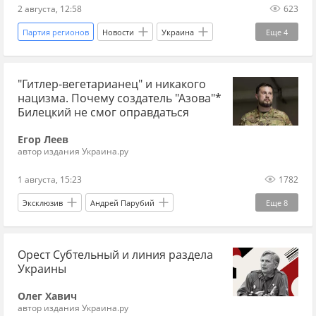
2 августа, 12:58
623
Партия регионов
Новости
Украина
Еще
4
Россия
Буча
Владимир Зеленский
"Гитлер-вегетарианец" и никакого
Вооруженные силы Украины
нацизма. Почему создатель "Азова"*
Билецкий не смог оправдаться
Егор Леев
автор издания Украина.ру
1 августа, 15:23
1782
Эксклюзив
Андрей Парубий
Еще
8
Андрей Билецкий
Адольф Гитлер
"Азов"
Орест Субтельный и линия раздела
Патриот Украины
СС
Харьков
Украины
Германия
Украина
Олег Хавич
автор издания Украина.ру