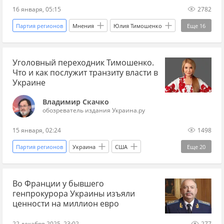
16 января, 05:15
2782
киевский режим
Джордж Сорос
Партия регионов
Мнения
Юлия Тимошенко
Еще
16
Юлия Тимошенко
Батькивщина
Нестор Шуфрич
Шон Карр
Уголовный переходник Тимошенко.
Александр Тимошенко
Виктор Ющенко
Что и как послужит транзиту власти в
Петр Порошенко*
Евгения Тимошенко
Украине
Михаил Бродский
Мустафа Найем
Владимир Скачко
обозреватель издания Украина.ру
Украина.ру
Верховная Рада
Рада
15 января, 02:24
1498
Брюссель
Украина
Киев
Партия регионов
Украина
США
Еще
20
Батькивщина
коррупция
Россия
Владимир Зеленский
Рада
Во Франции у бывшего
Батькивщина
Юлия Тимошенко
генпрокурора Украины изъяли
Владимир Скачко
весь Скачко
Мнения
ценности на миллион евро
Виктор Ющенко
Петр Порошенко*
22 декабря 2025, 23:02
277