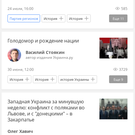
24 июля, 16:00
585
Партия регионов
История
История
Еще
11
история Украины
Киев
Краков
Голодомор и рождение нации
Украина
Виктор Ющенко
Виктор Янукович
Филипп Орлик
КПУ
Василий Стоякин
автор издания Украина.ру
ЕС
историк
Канада
30 июня, 12:00
3729
История
История
история Украины
Еще
9
история СССР
Украина
СССР
США
Западная Украина за минувшую
Иосиф Сталин
Рональд Рейган
неделю: конфликт с поляками во
Виктор Ющенко
Советская власть
Львове, и с "донецкими" – в
Закарпатье
Украина.ру
Олег Хавич