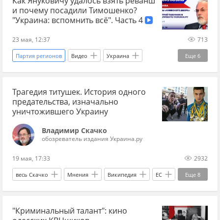
Как Януковичу удалось взять реванш
и почему посадили Тимошенко?
Вооруженные силы Украины
Верховная Рада
"Украина: вспомнить всё". Часть 4
23 мая, 12:37
713
Партия регионов
Видео
Украина
Еще
6
Харьков
Киев
Виктор Янукович
Трагедия титушек. История одного
Администрация президента
Юлия Тимошенко
предательства, изначально
Леонид Кучма
уничтожившего Украину
Владимир Скачко
обозреватель издания Украина.ру
19 мая, 17:33
2932
весь Скачко
Мнения
Википедия
ЕС
Еще
8
Виктор Янукович
Украина
Киев
"Криминальный талант": кино
Россия
Сергей Левочкин
Фейсбук