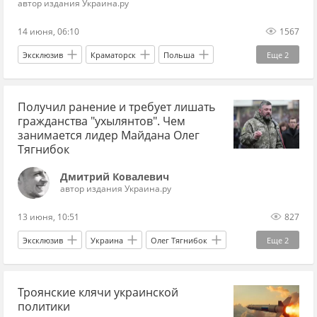
автор издания Украина.ру
14 июня, 06:10
1567
Эксклюзив
Краматорск
Польша
Еще
2
Львов
Западная Украина
Получил ранение и требует лишать
гражданства "ухылянтов". Чем
занимается лидер Майдана Олег
Тягнибок
Дмитрий Ковалевич
автор издания Украина.ру
13 июня, 10:51
827
Эксклюзив
Украина
Олег Тягнибок
Еще
2
Владимир Зеленский
Руслан Марцинкив
Троянские клячи украинской
политики