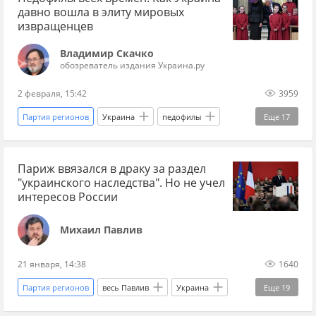
давно вошла в элиту мировых
извращенцев
Владимир Скачко
обозреватель издания Украина.ру
2 февраля, 15:42
3959
Партия регионов
Украина
педофилы
Еще
17
Юлия Тимошенко
Виктор Янукович
Париж ввязался в драку за раздел
генпрокуратура
Верховная Рада
США
"украинского наследства". Но не учел
президент США
Дональд Трамп
интересов России
Александр Михайлов
Владимир Зеленский
Михаил Павлив
Артек
Рада
Запад
Россия
21 января, 14:38
1640
СВО
весь Скачко
Мнения
Партия регионов
весь Павлив
Украина
Еще
19
Украина.ру
Дмитрий Разумков
Франция
Киев