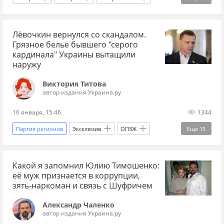
история Украины
история Новороссии
Лёвочкин вернулся со скандалом.
Крым
референдум
Грязное белье бывшего "серого
Референдум о статусе Крыма (2014)
кардинала" Украины вытащили
наружу
Виктория Титова
автор издания Украина.ру
16 января, 15:46
1344
Партия регионов
Эксклюзив
ОПЗЖ
Еще
15
Сергей Левочкин
Украина
Какой я запомнил Юлию Тимошенко:
Донецкая область
Виктор Янукович
её муж признается в коррупции,
Администрация президента
Князев Сергей
зять-наркоман и связь с Шуфричем
Майдан
Украина.ру
Леонид Кучма
Александр Чаленко
автор издания Украина.ру
Офис президента
Банковая