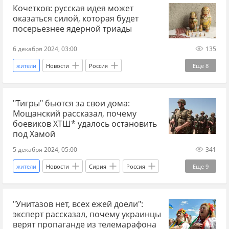
Кочетков: русская идея может
Владимир Путин
восстановление
город
оказаться силой, которая будет
посерьезнее ядерной триады
6 декабря 2024, 03:00
135
жители
Новости
Россия
Еще
8
Алексей Кочетков
цивилизация
Запад
"Тигры" бьются за свои дома:
Китай
русский
детали
либералы
Мощанский рассказал, почему
русская культура
боевиков ХТШ* удалось остановить
под Хамой
5 декабря 2024, 05:00
341
жители
Новости
Сирия
Россия
Еще
9
Алеппо
Илья Мощанский
война
"Унитазов нет, всех ежей доели":
террорист
ЧВК "Вагнер"
Ближний Восток
эксперт рассказал, почему украинцы
детали
Турция
Боевики
верят пропаганде из телемарафона