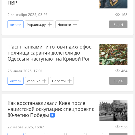
мигранты
украинские беженцы
беженцы
ПВР
главное
война на Украине
аналитики
2 сентября 2025, 03:26
168
Аналитика
аналитика событий на Украине
жители
Украина.ру
Новости
Еще
4
русский
украинцы
Ростов-на-Дону
Ростовская область
"Гасят тапками" и готовят дихлофос:
БПЛА
пожар
полчища саранчи долетели до
Одессы и наступают на Кривой Рог
26 июля 2025, 17:01
464
жители
саранча
Новости
Еще
6
Главные новости
Одесса
Кривой Рог
Как восстанавливали Киев после
Украина.ру
Украина
атака
нацистской оккупации: спецпроект к
80-летию Победы
27 марта 2025, 16:47
536