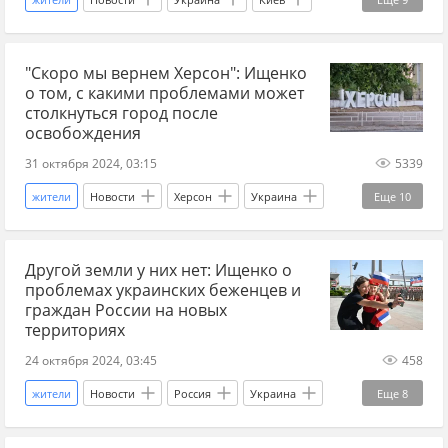
Львов
Ростислав Ищенко
население
"Скоро мы вернем Херсон": Ищенко
демография
ракеты
освобождение
о том, с какими проблемами может
детали
СВО
Спецоперация
столкнуться город после
освобождения
31 октября 2024, 03:15
5339
жители
Новости
Херсон
Украина
Еще
10
Россия
Ростислав Ищенко
Другой земли у них нет: Ищенко о
администрация
коммунальное хозяйство
проблемах украинских беженцев и
мирные жители
население
СВО
граждан России на новых
территориях
Спецоперация
детали
освобождение
24 октября 2024, 03:45
458
жители
Новости
Россия
Украина
Еще
8
Ростислав Ищенко
Новые регионы