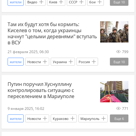
жители
Видео
Киев
СССР
бои
Еще
10
разрушения
ВОВ
Там их будут хотя бы кормить:
Великая Отечественная война
восстановление
Киселев о том, когда украинцы
80 лет Победы
Днепр
оккупация
начнут "целыми деревнями" вступать
в ВСУ
мосты
промышленность
победа
21 февраля 2025, 06:30
799
жители
Новости
Украина
Россия
Еще
10
Киселев
Владимир Зеленский
ВСУ
Путин поручил Хуснуллину
украинская армия
военком
продукты
контролировать ситуацию с
бизнес
экономика
украинцы
СВО
переселением в Мариуполе
9 января 2025, 16:02
771
жители
Новости
Курахово
Мариуполь
Еще
6
Россия
Денис Пушилин
Марат Хуснуллин