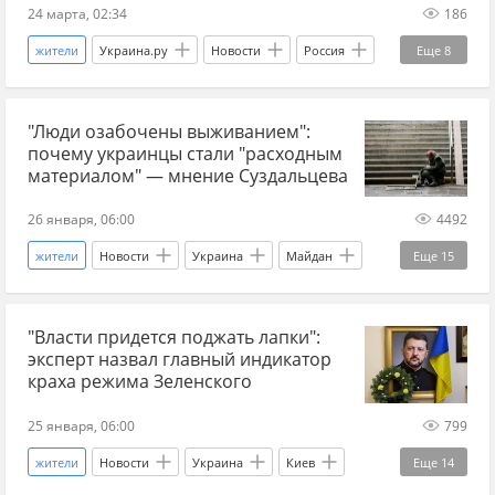
24 марта, 02:34
186
жители
Украина.ру
Новости
Россия
Еще
8
Севастополь
Михаил Развожаев
МЧС
"Люди озабочены выживанием":
взрыв
пожар
погибшие
почему украинцы стали "расходным
мирные жители
Крым
материалом" — мнение Суздальцева
26 января, 06:00
4492
жители
Новости
Украина
Майдан
Еще
15
Киев
Андрей Суздальцев
Украина.ру
"Власти придется поджать лапки":
ТЦК
киевский режим
власти Украины
эксперт назвал главный индикатор
Главные новости
блэкаут
главное
краха режима Зеленского
эксперты
аналитики
Украина аналитика
25 января, 06:00
799
аналитика событий на Украине
жители
Новости
Украина
Киев
Еще
14
война на Украине
протесты