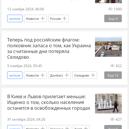
12 ноября 2024, 06:00
1500
жители
Новости
Россия
Еще
9
Курская область
Ростислав Ищенко
Теперь под российским флагом:
Украина
ВСУ
население
СМИ
полковник запаса о том, как Украина
вторжение
детали
пропаганда
за считанные дни потеряла
Селидово
5 ноября 2024, 05:45
822
жители
Новости
Донбасс
Селидово
Еще
12
Украина
Геннадий Алехин
ДНР
В Киев и Львов прилетает меньше:
наступление
Покровск/Красноармейск
Ищенко о том, сколько населения
освобождение
шахты
логистика
останется в освобожденных городах
ВСУ
СВО
Спецоперация
детали
31 октября 2024, 04:20
427
жители
Новости
Украина
Киев
Еще
9