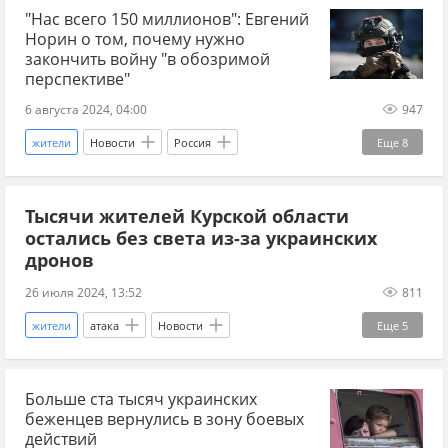
"Нас всего 150 миллионов": Евгений
мигранты
мирные жители
территория
Норин о том, почему нужно
гражданство
детали
украинские беженцы
закончить войну "в обозримой
перспективе"
6 августа 2024, 04:00
947
жители
Новости
Россия
Еще
8
Евгений Норин
бойцы
штурм
Тысячи жителей Курской области
штурмовик
ВС РФ
полигон
остались без света из-за украинских
рождаемость
пехота
дронов
26 июля 2024, 13:52
811
жители
атака
Новости
Еще
5
Курская область
Россия
Больше ста тысяч украинских
Алексей Смирнов (губернатор)
беженцев вернулись в зону боевых
Вооруженные силы Украины
ЛЭП
действий