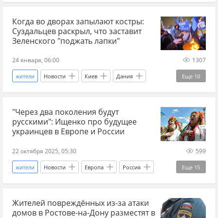
Дания
Андрей Суздальцев
Когда во дворах запылают костры:
Владимир Зеленский
Украина.ру
Суздальцев раскрыл, что заставит
киевский режим
Майдан
мирные жители
Зеленского "поджать лапки"
Тимошенко
Юлия Тимошенко
24 января, 06:00
1307
Главные новости
власти Украины
жители
Новости
Киев
Дания
Еще
10
аналитики
Украина аналитика
Андрей Суздальцев
Украина.ру
аналитика событий на Украине
"Через два поколения будут
Владимир Зеленский
протесты
русскими": Ищенко про будущее
протестующие
Майдан
киевский режим
украинцев в Европе и России
власти Украины
украинцы
22 октября 2025, 05:30
599
Главные новости
жители
Новости
Европа
Россия
Еще
15
Украина
Ростислав Ищенко
Жителей повреждённых из-за атаки
Дональд Трамп
Украина.ру
ЕС
домов в Ростове-на-Дону разместят в