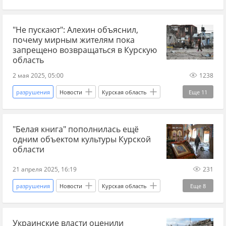
Россия
Курск
труп
"Не пускают": Алехин объяснил,
Военные преступления
преступления
почему мирным жителям пока
ВСУ
Суджа
дзен новости СВО
запрещено возвращаться в Курскую
область
новости России
Главные новости
КТО
2 мая 2025, 05:00
1238
мины
восстановление
волонтеры
разрушения
Новости
Курская область
Еще
11
Курск
восстановление
труп
КТО
"Белая книга" пополнилась ещё
дзен новости СВО
новости России
одним объектом культуры Курской
Спецоперация
мины
"Баба-Яга"
области
дроны
Суджа
21 апреля 2025, 16:19
231
разрушения
Новости
Курская область
Еще
8
Россия
Суджа
Хинштейн
Украинские власти оценили
Вооруженные силы Украины
храм