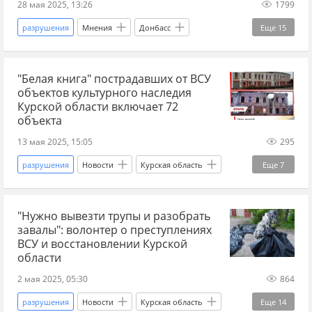
28 мая 2025, 13:26
1799
разрушения
Мнения
Донбасс
Еще
15
Донецкая Народная Республика
Мариуполь
"Белая книга" пострадавших от ВСУ
Сергей Шойгу
Росатом
Азовсталь
объектов культурного наследия
Русское географическое общество
Курской области включает 72
объекта
модернизация
ЛНР
13 мая 2025, 15:05
295
Луганская Народная Республика
Краматорск
разрушения
Новости
Курская область
Еще
7
Красный Лиман
технологии
инновации
Хинштейн
ВСУ
КТО
кластеры
инфраструктура
"Нужно вывезти трупы и разобрать
культурное наследие
русская культура
завалы": волонтер о преступлениях
Военные преступления
восстановление
ВСУ и восстановлении Курской
области
2 мая 2025, 05:30
864
разрушения
Новости
Курская область
Еще
14