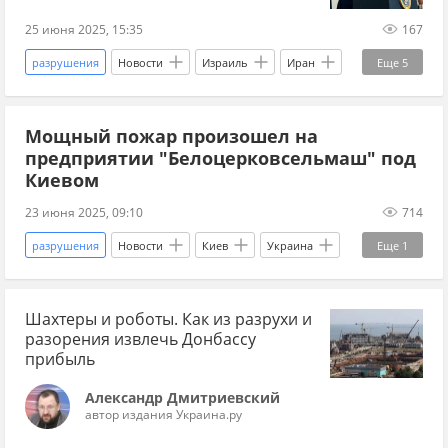
самолет
терроризм
История
25 июня 2025, 15:35
167
разрушения
Новости
Израиль
Иран
Еще
5
США
Дональд Трамп
Мощный пожар произошел на
Биньямин Нетаньяху
Ближний Восток
предприятии "Белоцерковсельмаш" под
война
Киевом
23 июня 2025, 09:10
714
разрушения
Новости
Киев
Украина
Еще
1
пожар
Шахтеры и роботы. Как из разрухи и
разорения извлечь Донбассу
прибыль
Александр Дмитриевский
автор издания Украина.ру