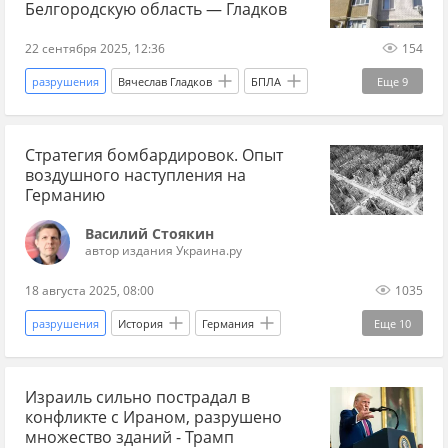
сводка боевых действий на Украине
Белгородскую область — Гладков
22 сентября 2025, 12:36
154
разрушения
Вячеслав Гладков
БПЛА
Еще
9
атака
атака Украины сегодня
Стратегия бомбардировок. Опыт
Белгородская область
ранение
СВО
воздушного наступления на
дзен новости СВО
беспилотники
Новости
Германию
Главные новости
Василий Стоякин
автор издания Украина.ру
18 августа 2025, 08:00
1035
разрушения
История
Германия
Еще
10
Великобритания
США
ВВС
Израиль сильно пострадал в
Вторая мировая война
авиация
конфликте с Ираном, разрушено
бомбардировка
бомбардировщик
множество зданий - Трамп