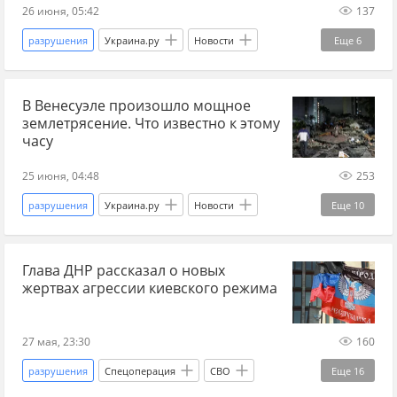
26 июня, 05:42
137
разрушения
Украина.ру
Новости
Еще
6
Венесуэла
землетрясение
погибшие
В Венесуэле произошло мощное
Минздрав
Мир без границ
пострадавшие
землетрясение. Что известно к этому
часу
25 июня, 04:48
253
разрушения
Украина.ру
Новости
Еще
10
Венесуэла
землетрясение
погибшие
Глава ДНР рассказал о новых
США
Россия
посольство РФ
жертвах агрессии киевского режима
интернет
обрушения
происшествия
Мир без границ
27 мая, 23:30
160
разрушения
Спецоперация
СВО
Еще
16