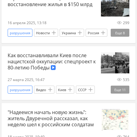
восстановление жилья в $150 млрд
Военные преступления
культурное наследие
КТО
16 апреля 2025, 13:18
299
разрушения
Новости
Украина
Россия
Еще
8
Запад
ВСУ
мирные жители
жилье
Как восстанавливали Киев после
СВО
АТО
восстановление
нацистской оккупации: спецпроект к
переселенцы
80-летию Победы
27 марта 2025, 16:47
535
разрушения
Видео
Киев
СССР
Еще
11
бои
ВОВ
Великая Отечественная война
"Надеемся начать новую жизнь":
жители
восстановление
80 лет Победы
житель Двуречной рассказал, как
Днепр
оккупация
мосты
неделю шел к российским солдатам
промышленность
победа
18 марта 2025, 19:40
764