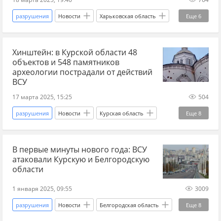
разрушения
Новости
Харьковская область
Еще
6
Украина
Оскол
СВО
Хинштейн: в Курской области 48
мирные жители
ВСУ
Новые регионы
объектов и 548 памятников
археологии пострадали от действий
ВСУ
17 марта 2025, 15:25
504
разрушения
Новости
Курская область
Еще
8
Россия
Курск
Хинштейн
ВСУ
В первые минуты нового года: ВСУ
мирные жители
Военные преступления
атаковали Курскую и Белгородскую
КТО
вандализм
области
1 января 2025, 09:55
3009
разрушения
Новости
Белгородская область
Еще
8