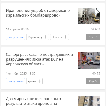
новости СВО Россия
новости СВО сейчас
Иран оценил ущерб от американо-
дзен новости СВО
мирные жители
израильских бомбардировок
Военные преступления
ВСУ
ДНР
Россия
Донецкая Народная Республика
14 апреля, 03:16
652
Макеевка
Денис Пушилин
Украина.ру
разрушения
Украина.ру
Новости
Еще
13
МЧС
ЕС
Новые регионы
Донбасс
Иран
США
удар по Ирану
Сальдо рассказал о пострадавших и
война в Иране
агрессия
Ближний Восток
разрушениях из-за атак ВСУ на
военная эскалация
эскалация
ущерб
Херсонскую область
репарации
компенсация
переговоры
1 октября 2025, 13:35
75
Израиль
разрушения
дроны
Еще
3
ракетные удары по Украине
Два мирных жителя ранены в
Херсонская область
результате атаки дронов на