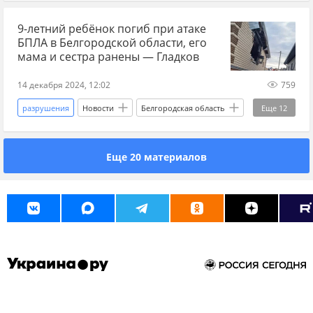
Курская область
Россия
Хинштейн
9-летний ребёнок погиб при атаке
Вячеслав Гладков
Вооруженные силы Украины
БПЛА в Белгородской области, его
обстрелы
губернатор
пострадавшие
мама и сестра ранены — Гладков
14 декабря 2024, 12:02
759
разрушения
Новости
Белгородская область
Еще
12
Россия
Белгород
Вячеслав Гладков
Еще 20 материалов
дети
погибшие
СВО
БПЛА
атака
дроны
беспилотники
ВСУ
Украина