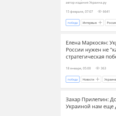
автор издания Украина.ру
15 февраля, 07:07
6641
победа
Интервью
Росси
Владимир Путин
ЕС
Елена Маркосян: Ук
переговоры
война
ч
России нужен не "ка
Украина.ру
Международное
стратегическая поб
18 января, 05:00
363
победа
Новости
Украин
Владимир Зеленский
Украи
Захар Прилепин: Д
капитуляция Украины
влас
Украиной нам еще 
дзен новости СВО
новости 