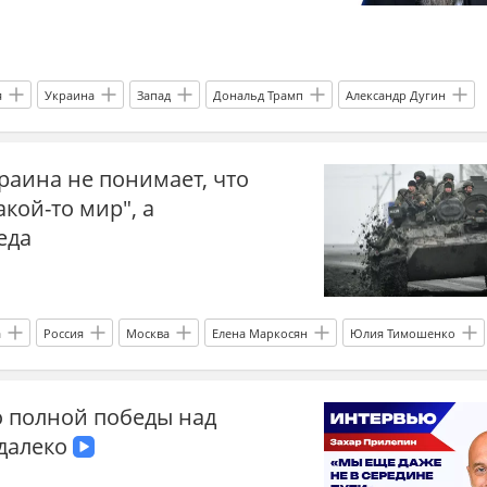
я
Украина
Запад
Дональд Трамп
Александр Дугин
Общество
Донбасс
Новороссия
СВО
экономика
раина не понимает, что
ем закончится война на Украине
война на Украине
иноагент
кой-то мир", а
 Евразийское движение
еда
а
Россия
Москва
Елена Маркосян
Юлия Тимошенко
на.ру
НАБУ
ВС РФ
капитуляция
о полной победы над
ти Украины
Главные новости
Новости Украины
СВО
далеко
СВО сейчас
Спецоперация
новости СВО Россия