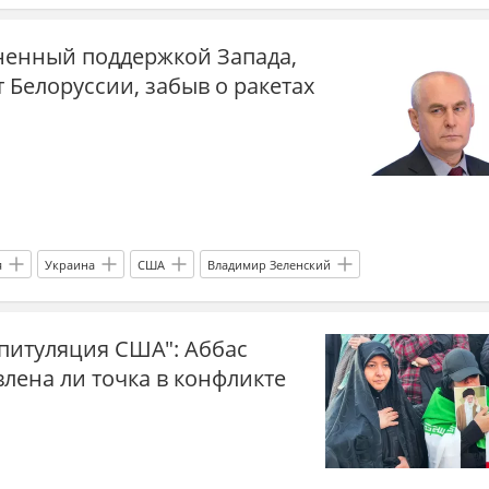
The Economist
Запад
революция
поражение
ненный поддержкой Запада,
 Белоруссии, забыв о ракетах
я
Украина
США
Владимир Зеленский
ров
ЕС
НАТО
Вооруженные силы Украины
ракеты
апитуляция США": Аббас
СВО
удары
ракетные удары по Украине
влена ли точка в конфликте
 Украине 2026
Запад
Белоруссия
граница
ника
мир
война
Украина.ру