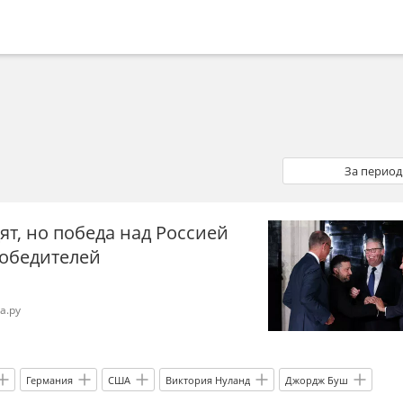
За период
ят, но победа над Россией
победителей
а.ру
Германия
США
Виктория Нуланд
Джордж Буш