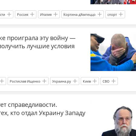
сти
Россия
Италия
Кортина-д'Ампеццо
спорт
флаг
Гимн
Олимпиада
Олимпийские игры
же проиграла эту войну —
получить лучшие условия
Ростислав Ищенко
Украина.ру
Киев
СВО
и СВО Россия
дзен новости СВО
прогнозы СВО
ет справедливости.
СВО
Спецоперация
война
война на Украине
ех, кто отдал Украину Западу
Р