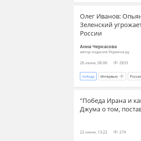
Владимир Путин
ЧВК
Олег Иванов: Опья
Зеленский угрожает
России
Анна Черкасова
автор издания Украина.ру
26 июня, 06:06
2833
победа
Интервью
Росси
Дональд Трамп
Сергей Лав
"Победа Ирана и к
дальнобойные ракеты
ВСУ
Джума о том, поста
переговоры
Переговоры по
военная техника
бронетех
22 июня, 13:22
274