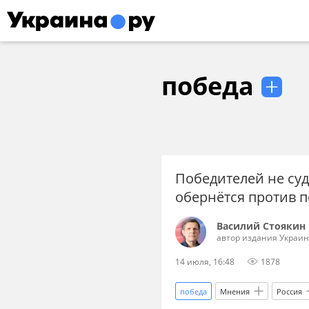
победа
Победителей не суд
обернётся против 
Василий Стоякин
автор издания Украин
14 июля, 16:48
1878
победа
Мнения
Россия