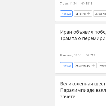
7 мая, 11:54
1818
победа
Мнения
Иисус Хр
философия
герои
Ук
Иран объявил побе
Трампа о перемири
8 апреля, 03:05
712
победа
Украина.ру
Ново
война в Иране
военная эск
Великолепная шестё
Паралимпиаде взял
зачёте