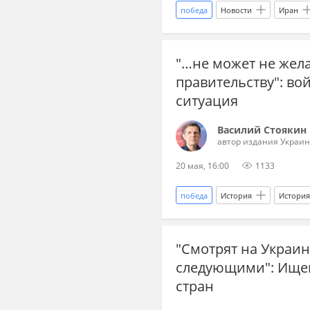
победа
Новости
Иран
Масуд Пезешкиани
Ближни
"…не может не жел
капитуляция
конфликт
правительству": в
Международная политика
ситуация
Василий Стоякин
автор издания Украин
20 мая, 16:00
1133
победа
История
История
Тимофей Милованов
Влади
"Смотрят на Украину
Первая мировая война
Вто
следующими": Ищен
революция
переворот
стран
Февральская революция 1917 год