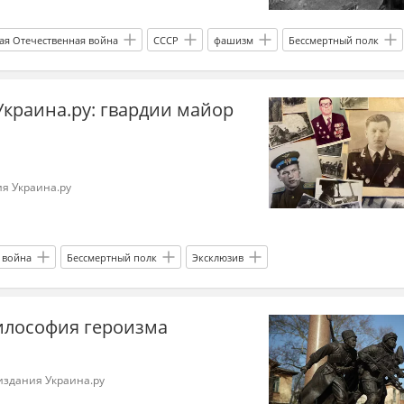
ая Отечественная война
СССР
фашизм
Бессмертный полк
Украина.ру: гвардии майор
я Украина.ру
 война
Бессмертный полк
Эксклюзив
илософия героизма
 издания Украина.ру