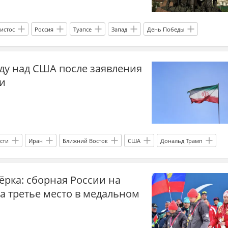
истос
Россия
Туапсе
Запад
День Победы
раина.ру
ду над США после заявления
и
сти
Иран
Ближний Восток
США
Дональд Трамп
алация
перемирие
рка: сборная России на
а третье место в медальном