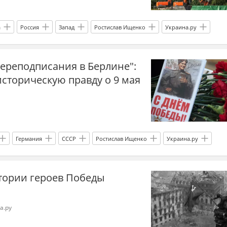
а
Россия
Запад
Ростислав Ищенко
Украина.ру
Грузия
памятник
Новости Украины
эксперты
ереподписания в Берлине":
Украина аналитика
ВОВ
День Победы
сторическую правду о 9 мая
Германия
СССР
Ростислав Ищенко
Украина.ру
США
Европа
День Победы
стории героев Победы
ВОВ
эксперты
аналитики
Украина
а.ру