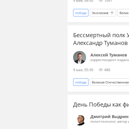
9 мая, 06:30
1091
победа
Эксклюзив
Велик
80 лет Победы
Бессмертный полк 
Александр Туманов
Алексей Туманов
корреспондент издани
9 мая, 05:30
480
победа
Великая Отечественная
День Победы как ф
Дмитрий Выдрин
политтехнолог, автор