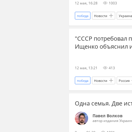
12 мая, 16:28
1003
победа
Новости
Украин
Главные новости
главное
"СССР потребовал п
аналитики
Аналитика
Ищенко объяснил и
12 мая, 13:21
413
победа
Новости
Россия
Главные новости
главное
Одна семья. Две и
Великая Отечественная война
Украина аналитика
Павел Волков
автор издания Украин