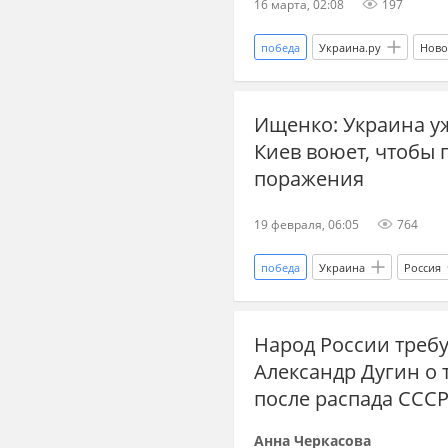
16 марта, 02:08
197
победа
Украина.ру
Ново
паралимпиада
спортсмены
Ищенко: Украина у
Киев воюет, чтобы 
поражения
19 февраля, 06:05
764
победа
Украина
Россия
новости СВО сейчас
новост
Народ России требу
новости СВО
завершение 
Александр Дугин о т
эксперты
после распада ССС
Анна Черкасова