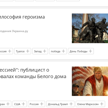
еская партия
Украина.ру
илософия героизма
 издания Украина.ру
оссия
Туапсе
Запад
победа
День Победы
раина.ру
ессией": публицист о
овалах команды Белого дома
ран
США
Россия
Дональд Трамп
Елена Маркосян