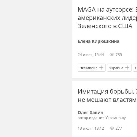
MAGA на аутсорсе: 
христианство
Библия
американских лиде
Зеленского в США
Елена Кирюшкина
24 июля, 15:44
735
Эксклюзив
Украина
Республиканская партия
Имитация борьбы. 
не мешают властям
Олег Хавич
автор издания Украина.ру
13 июля, 13:12
277