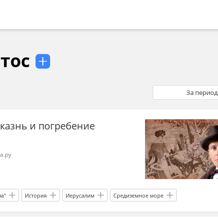
тос
За период
: казнь и погребение
а.ру
ва"
История
Иерусалим
Средиземное море
 Маргарита
роман
писатель
Православие