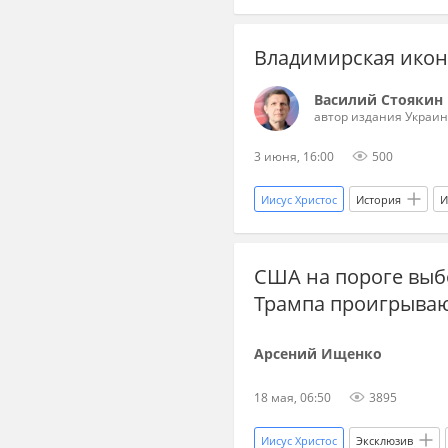
Эммануэль Макрон
Фридри
Владимирская икон
Мир без границ
Василий Стоякин
автор издания Украин
3 июня, 16:00
500
Иисус Христос
История
И
Константинополь
Византия
США на пороге выб
икона
живопись
рес
Трампа проигрываю
Арсений Ищенко
18 мая, 06:50
3895
Иисус Христос
Эксклюзив