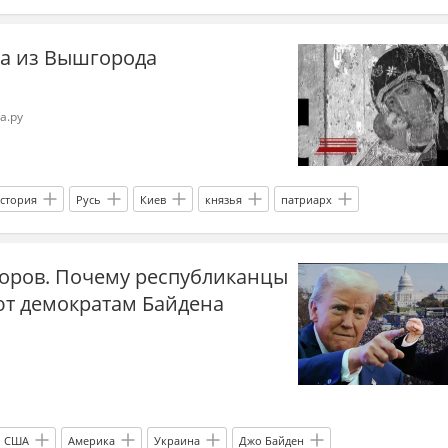
х Мерц
Россия
ИИ (искусственный интеллект)
а из Вышгорода
а.ру
стория
Русь
Киев
князья
патриарх
Православие
Москва
Владимир
Иван Грозный
оров. Почему республиканцы
таврация
т демократам Байдена
США
Америка
Украина
Джо Байден