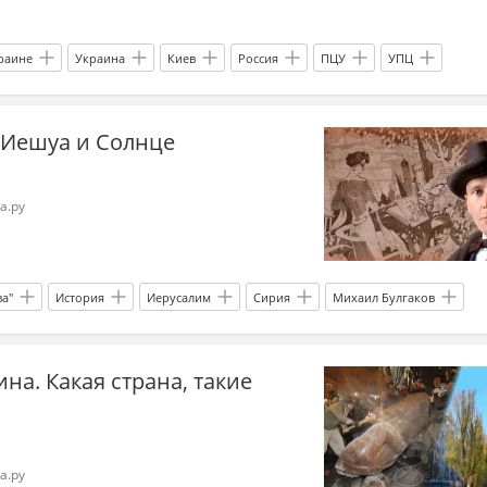
раине
Украина
Киев
Россия
ПЦУ
УПЦ
ия
СВО
война
Религия
Майдан
Эксклюзив
: Иешуа и Солнце
а.ру
ва"
История
Иерусалим
Сирия
Михаил Булгаков
писатель
русская литература
на. Какая страна, такие
а.ру