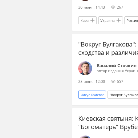
30 июня, 14:43
267
Киев
Украина
Россия
Верховная Рада
Офис през
"Вокруг Булгакова"
сходства и различи
Василий Стоякин
автор издания Украин
28 июня, 12:00
657
Иисус Христос
"Вокруг Булгако
Мастер и Маргарита
роман
Киевская святыня: 
апостолы
Украина.ру
"Богоматерь" Врубе