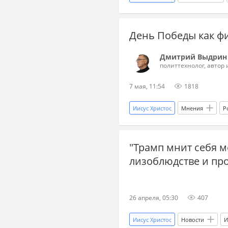
Дональд Трамп
Демократич
День Победы как ф
Дмитрий Выдрин
политтехнолог, автор
7 мая, 11:54
1818
Иисус Христос
Мнения
Р
философия
герои
Ук
"Трамп мнит себя м
лизоблюдстве и пр
26 апреля, 05:30
407
Иисус Христос
Новости
И