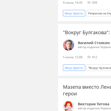
9 июля, 14:35
509
Иисус Христос
Репрессии на Ук
СБУ
репрессии
Библ
"Вокруг Булгакова"
Украина.ру
Василий Стоякин
автор издания Украин
5 июля, 12:00
412
Иисус Христос
"Вокруг Булгако
Мастер и Маргарита
роман
Мазепа вместо Лени
герои
Виктория Титова
автор издания Украин