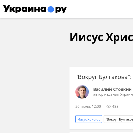
Иисус Хрис
"Вокруг Булгакова"
Василий Стоякин
автор издания Украин
26 июля, 12:00
488
Иисус Христос
"Вокруг Булгако
Михаил Булгаков
Мастер и