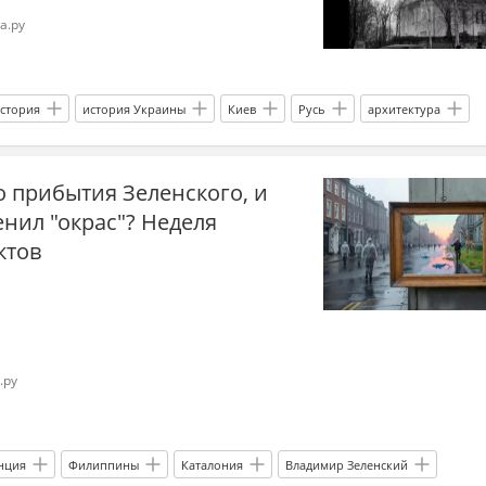
а.ру
стория
история Украины
Киев
Русь
архитектура
еставрация
УПЦ
ЮНЕСКО
София Киевская
до прибытия Зеленского, и
р
нил "окрас"? Неделя
ктов
.ру
нция
Филиппины
Каталония
Владимир Зеленский