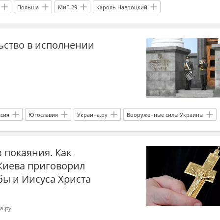
Польша
МиГ-29
Кароль Навроцкий
н Бандера
Украина
ьство в исполнении
ссия
Югославия
Украина.ру
Вооруженные силы Украины
 Украины
геноцид
Русофобия
украинский неонацизм
з покаяния. Как
я война
Киева приговорил
бы и Иисуса Христа
а.ру