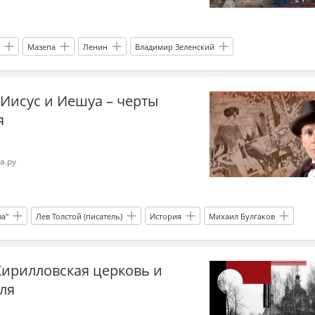
Мазепа
Ленин
Владимир Зеленский
идента
соцсети
Эксклюзив
Украина.ру
: Иисус и Иешуа – черты
я
а.ру
ва"
Лев Толстой (писатель)
История
Михаил Булгаков
писатель
русская литература
Библия
христианство
Кирилловская церковь и
ля