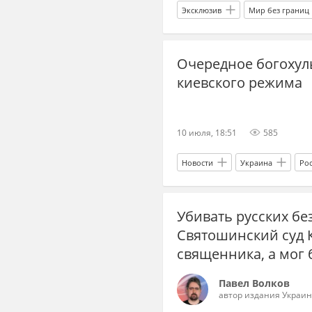
Эксклюзив
Мир без границ
Владимир Зеленский
Степа
Очередное богохул
киевского режима
10 июля, 18:51
585
Новости
Украина
Ро
христианство
Минобороны
Убивать русских бе
неонацисты
Вторая мирова
Святошинский суд 
священника, а мог 
Павел Волков
автор издания Украин