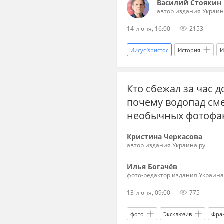
Василий Стоякин
автор издания Украин
14 июня, 16:00
2153
Иисус Христос
История
И
Церковь
художник
р
Кто сбежал за час 
Чернигов
храм
собо
почему водопад сме
необычных фотофа
Кристина Черкасова
автор издания Украина.ру
Илья Богачёв
фото-редактор издания Украина
13 июня, 09:00
775
фото
Эксклюзив
Фра