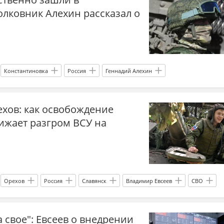
олковник Алехин рассказал о
я
дроны
Курск
Брянск
Белгородская область
у Дзен
дзен СВО
Константиновка
Россия
Геннадий Алехин
на.ру
Белоруссия
Александр Сырский
СВО
ехов: как освобождение
ссия
прогнозы СВО
новости СВО сейчас
ижает разгром ВСУ на
СВО
Спецоперация
наступление ВС РФ
Орехов
Россия
Славянск
Владимир Евсеев
СВО
ссия
прогнозы СВО
новости СВО сейчас
а свое": Евсеев о внедрении
СВО
Спецоперация
Главные новости
главное