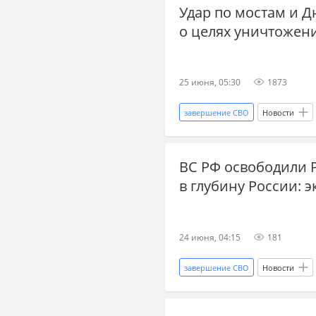
Удар по мостам и Д
ракетный удар
переговоры
о целях уничтожен
ракеты
вооружения
Украина.ру
25 июня, 05:30
1873
завершение СВО
Новости
Украина.ру
СВО
нов
ВС РФ освободили 
новости СВО
дзен новости
в глубину России: 
Спецоперация
война
24 июня, 04:15
181
завершение СВО
Новости
Геннадий Алехин
СВО