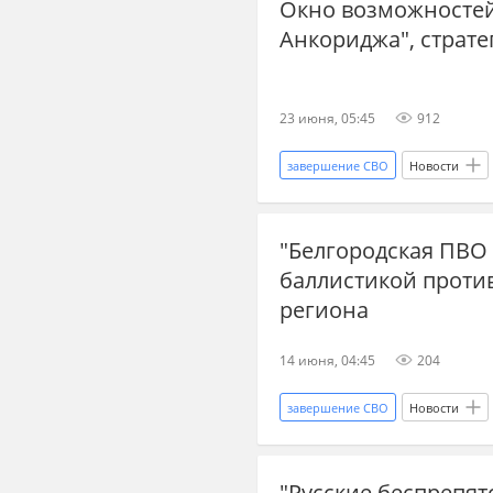
Окно возможностей 
новости СВО сейчас
дзен н
Анкориджа", страт
Изюм
Харьковская область
23 июня, 05:45
912
завершение СВО
Новости
Дональд Трамп
Украина.ру
"Белгородская ПВО 
новости СВО сейчас
дзен н
баллистикой против
новости переговоров
итог
региона
14 июня, 04:45
204
завершение СВО
Новости
Харьковская область
Главн
"Русские беспрепят
новости СВО Россия
прогн