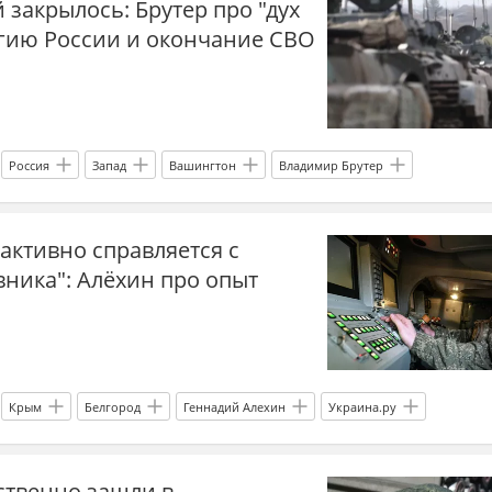
закрылось: Брутер про "дух
овости СВО
новости СВО
Спецоперация
Чугуев
егию России и окончание СВО
ХарьковскийФронт
наступление ВС РФ
военный эксперт
Россия
Запад
Вашингтон
Владимир Брутер
СВО
новости СВО Россия
прогнозы СВО
активно справляется с
овости СВО
сводка СВО
Спецоперация
переговоры
ника": Алёхин про опыт
и переговоров
Мир без границ
Крым
Белгород
Геннадий Алехин
Украина.ру
ые новости
главное
СВО
сводка СВО
ственно зашли в
озы СВО
новости СВО сейчас
дзен новости СВО