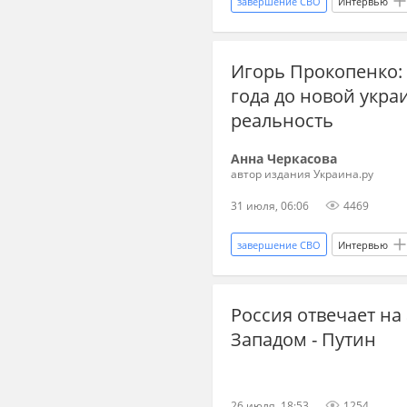
завершение СВО
Интервью
Владимир Путин
Госдума
Игорь Прокопенко: 
когда закончится СВО: прогнозы
года до новой укра
пенсии
налоги
санк
реальность
Анна Черкасова
автор издания Украина.ру
31 июля, 06:06
4469
завершение СВО
Интервью
Владимир Зеленский
ВПК
Россия отвечает н
новости СВО Россия
конфл
Западом - Путин
чем закончится война на Украине
Запад
Черное море
26 июля, 18:53
1254