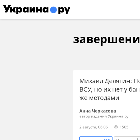
завершени
Михаил Делягин: П
ВСУ, но их нет у ба
же методами
Анна Черкасова
автор издания Украина.ру
2 августа, 06:06
1505