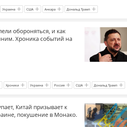
Украина
США
Анкара
Дональд Трамп
Youtube
Украина.ру
Россия
ели обороняться, и как
шним. Хроника событий на
Хроники
Украина
Россия
США
Дональд Трамп
Ди Вэнс
Вооруженные силы Украины
НАТО
Reuters
пает, Китай призывает к
ы
новости переговоров
раине, покушение в Монако.
Украины
СВО
Спецоперация