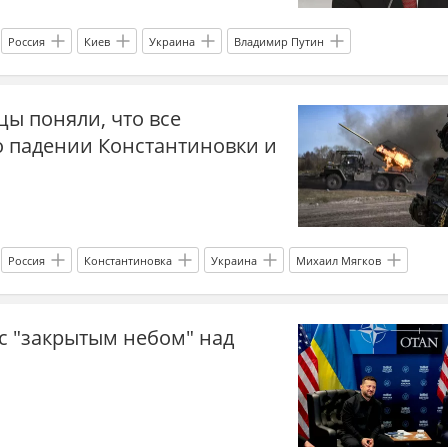
удары по Украине
удары
Россия
Киев
Украина
Владимир Путин
Западная Украина
прогнозы СВО
УССР
ы поняли, что все
о падении Константиновки и
Россия
Константиновка
Украина
Михаил Мягков
и
главное
СВО
новости СВО
новости СВО Россия
с "закрытым небом" над
 сейчас
дзен новости СВО
когда завершится СВО
война
эксперт