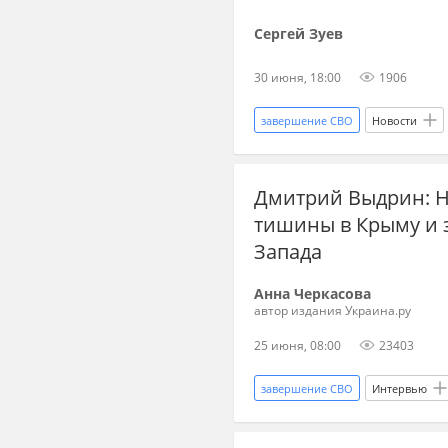
Сергей Зуев
30 июня, 18:00
1906
завершение СВО
Новости
Польша
Владимир Путин
Дмитрий Выдрин: Н
Хроники
Эксклюзив
тишины в Крыму и з
бывший СССР
Украина-ЕС
Запада
Анна Черкасова
автор издания Украина.ру
25 июня, 08:00
23403
завершение СВО
Интервью
Иран
Владимир Зеленский