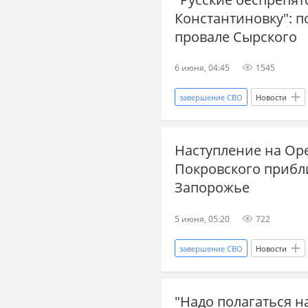
Константиновку": п
новости СВО
Спецопераци
провале Сырского
военный эксперт
Украина.р
6 июня, 04:45
1545
завершение СВО
Новости
Владимир Зеленский
Украи
Наступление на Ор
сводка СВО
новости СВО Ро
Покровского прибл
дзен новости СВО
новости 
Запорожье
наступление России
5 июня, 05:20
722
завершение СВО
Новости
сводка СВО
новости СВО Ро
"Надо полагаться н
дзен новости СВО
новости 