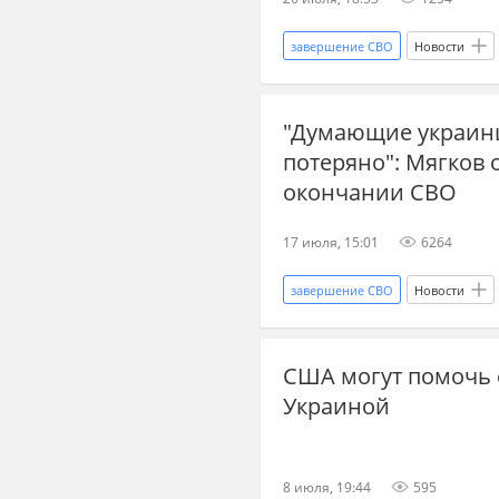
порт
США
ракетные 
завершение СВО
Новости
Иосиф Сталин
Украина.ру
"Думающие украинц
Мир без границ
потеряно": Мягков 
окончании СВО
17 июля, 15:01
6264
завершение СВО
Новости
Украина.ру
Главные новост
США могут помочь 
прогнозы СВО
новости СВО
Украиной
война на Украине
военный 
8 июля, 19:44
595