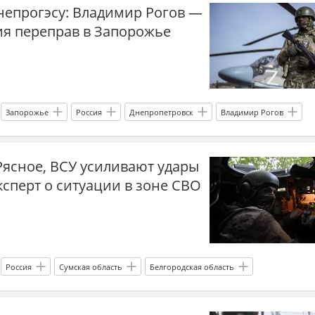
непрогэсу: Владимир Рогов —
эскалация
Пэтриот (зенитный ракетный комплекс )
ия переправ в Запорожье
военная помощь
Россия
Владимир Путин
СВО
США
Запорожье
Россия
Днепропетровск
Владимир Рогов
ости СВО Россия
прогнозы СВО
новости СВО сейчас
Рясное, ВСУ усиливают удары
 СВО
Главные новости
главное
Днепр
логистика
эксперт о ситуации в зоне СВО
война на Украине
Россия
Сумская область
Белгородская область
сводка СВО
новости СВО Россия
прогнозы СВО