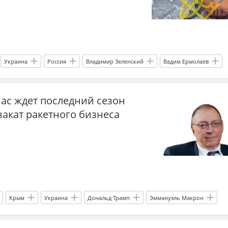
Украина
Россия
Владимир Зеленский
Вадим Ермолаев
ЕС
Вооруженные силы Украины
НАТО
МиГ-29
ас ждет последний сезон
Донбасс
прогнозы СВО
терроризм
криминал
акат ракетного бизнеса
Украина.ру
Крым
Украина
Дональд Трамп
Эммануэль Макрон
МАГАТЭ
энергетика
дроны
удары