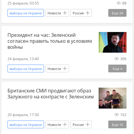
президентские выборы
ситуация на Украине
25 февраля, 03:55
88
военная помощь Украине
ПВО
выборы на Украине
Новости
Россия
Еще
24
наступление ВС РФ
ВС РФ
Президент на час: Зеленский
война на Украине
новости СВО
согласен править только в условиях
Запорожская область
Владимир Путин
войны
Минобороны РФ
терроризм
24 февраля, 13:40
306
Мария Захарова
Ядерное оружие
выборы на Украине
Новости
Еще
4
Украина
ядерная угроза
Владимир Зеленский
Украина
выборы
Владимир Зеленский
Британские СМИ продвигают образ
президентские выборы
Залужного на контрасте с Зеленским
Вооруженные силы Украины
ТЦК
ВСУ
Одесса
потери ВСУ
Венгрия
США
20 февраля, 17:30
162
Генассамблея ООН
Мексика
выборы на Украине
Новости
Россия
Еще
10
наркогруппировки
иностранные наемники