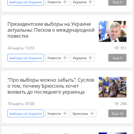
выборы на Украине
Новости
Украина
Еще
6
переговоры
новости переговоров
Владимир Зеленский
Валерий Залужный
Президентские выборы на Украине
Украина.ру
Вооруженные силы Украины
актуальны: Песков о международной
Кирилл Буданов*
президентские выборы
повестке
24 марта, 13:53
351
выборы на Украине
Новости
Украина
Еще
9
Россия
Иран
Дмитрий Песков
"Про выборы можно забыть": Суслов
Украина.ру
война в Иране
о том, почему Брюссель хочет
международные отношения
воевать до последнего украинца
Международная политика
18 марта, 05:00
294
президентские выборы
ситуация на Украине
выборы на Украине
Новости
Брюссель
Еще
13
Украина
Россия
Суслов