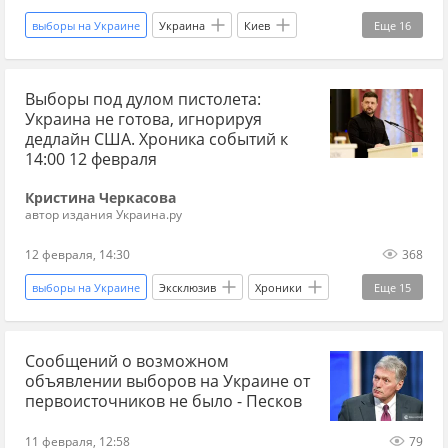
постсоветское пространство
выборы на Украине
Украина
Киев
Еще
16
президентские выборы
ПВО
США
Алексей Зубец
СВО
Выборы под дулом пистолета:
новости СВО сейчас
новости СВО Россия
Украина не готова, игнорируя
энергетический кризис
энергетика
дедлайн США. Хроника событий к
14:00 12 февраля
выборы
электроэнергия
Новости
Кристина Черкасова
Украина.ру
дзен новости СВО
автор издания Украина.ру
Украина.ру Дзен
дзен СВО
прогнозы СВО
12 февраля, 14:30
368
новости СВО
выборы на Украине
Эксклюзив
Хроники
Еще
15
Россия
Украина
Франция
Сообщений о возможном
Мария Захарова
Дмитрий Песков
объявлении выборов на Украине от
Эммануэль Макрон
МИД
ЕС
ЦИК
первоисточников не было - Песков
США
Европа
выборы
11 февраля, 12:58
79