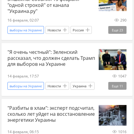
Вооруженные силы Украины
"одной строкой" от канала
"Украина.ру"
Дмитрий Медведев
международные отношения
16 февраля, 02:07
290
Международная политика
выборы на Украине
Новости
Россия
Еще
23
президентские выборы
новости СВО
наступление ВС РФ
ВС РФ
"Я очень честный": Зеленский
война на Украине
ДНР
Славянск
рассказал, что должен сделать Трамп
Белгород
Белгородская область
для выборов на Украине
Брянская область
Брянск
Starlink
14 февраля, 17:57
1047
Украина
Киев
Виталий Кличко
выборы на Украине
Новости
Украина
Еще
11
Одесса
Джеффри Эпштейн
США
Киев
Владимир Зеленский
Владимир Зеленский
США
Русофобия
"Разбиты в хлам": эксперт подсчитал,
Дональд Трамп
Владимир Путин
сколько лет уйдет на восстановление
ТЦК
мобилизация на Украине
Украина.ру
Вооруженные силы Украины
энергетики Украины
Вооруженные силы Украины
ВСУ
Переговоры по Украине 2026
14 февраля, 06:15
1016