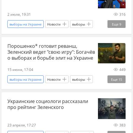
Верховная Рада
КПСС
КПУ
1991-ый
День Независимости Украины
Конституция
2 июля, 19:31
316
политика
Наука
парламентские выборы
выборы на Украине
Новости
выборы
Еще
9
президентские выборы
партия
ГКЧП
Россия
Украина
Донбасс
Порошенко* готовит реванш,
Владимир Путин
Владимир Зеленский
Зеленский ведет "свою игру": Богачёв
Дональд Трамп
Украина.ру
о выборах и борьбе элит на Украине
президентские выборы
прогнозы СВО
15 июня, 17:04
449
выборы на Украине
Новости
выборы
Еще
15
Украина
Россия
Великобритания
Украинские социологи рассказали
Ринат Ахметов
Владимир Зеленский
про рейтинг Зеленского
Украина.ру
НАБУ
The Guardian
Главные новости
главное
власти Украины
23 апреля, 17:27
383
киевский режим
Валерий Залужный