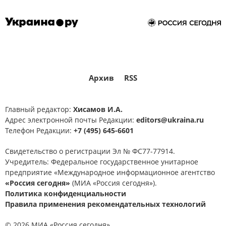
США
Европа
выборы
СВО
новости СВО сейчас
новости СВО Россия
новости СВО
дзен новости СВО
прогнозы СВО
когда закончится СВО: прогнозы
завершение СВО
сводка СВО
Архив
RSS
сво закончилась
Спецоперация
Главный редактор:
Хисамов И.А.
Украина.ру
Адрес электронной почты Редакции:
editors@ukraina.ru
Телефон Редакции:
+7 (495) 645-6601
Свидетельство о регистрации Эл № ФС77-77914.
Учредитель: Федеральное государственное унитарное
предприятие «Международное информационное агентство
«Россия сегодня»
(МИА «Россия сегодня»).
Политика конфиденциальности
Правила применения рекомендательных технологий
© 2026 МИА «Россия сегодня»