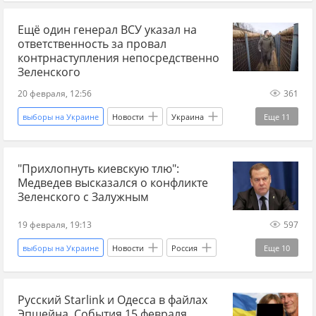
Украина
Киев
Владимир Зеленский
Ещё один генерал ВСУ указал на
Валерий Залужный
Алексей Резников
ответственность за провал
Вооруженные силы Украины
Украина.ру
контрнаступления непосредственно
Зеленского
The Guardian
скандал
наступление
20 февраля, 12:56
361
выборы на Украине
Новости
Украина
Еще
11
Артемовск
Россия
Владимир Зеленский
"Прихлопнуть киевскую тлю":
Валерий Залужный
Вооруженные силы Украины
Медведев высказался о конфликте
Украина.ру
НАТО
ВСУ
Зеленского с Залужным
ВСУ наступают
ситуация на Украине
19 февраля, 19:13
597
Сергей Наев
выборы на Украине
Новости
Россия
Еще
10
Украина
США
Владимир Зеленский
Русский Starlink и Одесса в файлах
Совбез
Украина.ру
Эпшейна. События 15 февраля