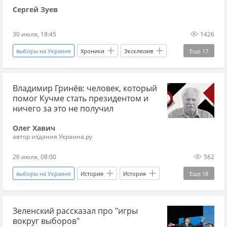
Сергей Зуев
30 июля, 18:45
1426
выборы на Украине
Хроники
Эксклюзив
Еще
17
военная хроника на Украине
Главные новости
Владимир Гринёв: человек, который
Новости
Россия
Украина
Польша
помог Кучме стать президентом и
Владимир Зеленский
Михаил Федоров
ничего за это не получил
Дональд Трамп
Вооруженные силы Украины
Олег Хавич
автор издания Украина.ру
ЕС
Евросоюз
президентские выборы
26 июля, 08:00
562
Валерий Залужный
Украина-ЕС
выборы на Украине
История
История
Еще
18
финансовая помощь
потери ВСУ на сегодня
история Украины
Украина
Харьков
Зеленский рассказал про "игры
Россия
Леонид Кучма
Виктор Ющенко
вокруг выборов"