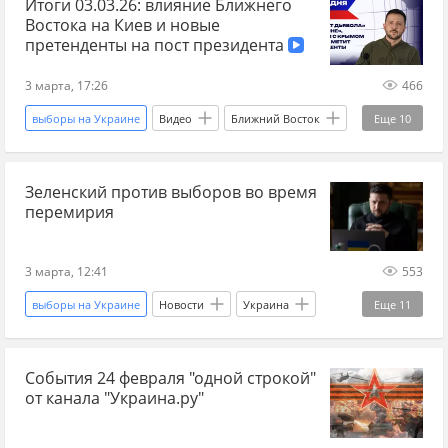
Итоги 03.03.26: влияние Ближнего
Владимир Зеленский
Украина.ру
выборы
Востока на Киев и новые
Главные новости
главное
Фридрих Мерц
претенденты на пост президента
война
война на Украине
переговоры
3 марта, 17:26
466
новости переговоров
выборы на Украине
Видео
Ближний Восток
Еще
10
Украина
Киев
Владимир Зеленский
Зеленский против выборов во время
Алексей Зубец
Андрей Ермак
перемирия
Александр Усик
переговоры
переговоры по Украине 2025
выборы
3 марта, 12:41
553
экономика
выборы на Украине
Новости
Украина
Еще
11
Россия
Ближний Восток
События 24 февраля "одной строкой"
Владимир Зеленский
Украина.ру
от канала "Украина.ру"
перемирие
будет ли перемирие
выборы