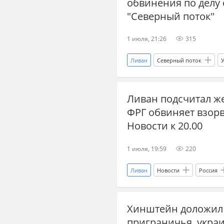
обвинения по делу
Израиль
"Северный поток"
1 июля, 21:26
315
Ливан
Северный поток
Украина
Новости
Ми
Ливан подсчитал ж
ФРГ обвиняет взор
Новости к 20.00
1 июля, 19:59
220
Ливан
Новости
Россия
Северный поток
мирные жи
Хинштейн доложил 
мобилизация на Украине
п
приграничья, украи