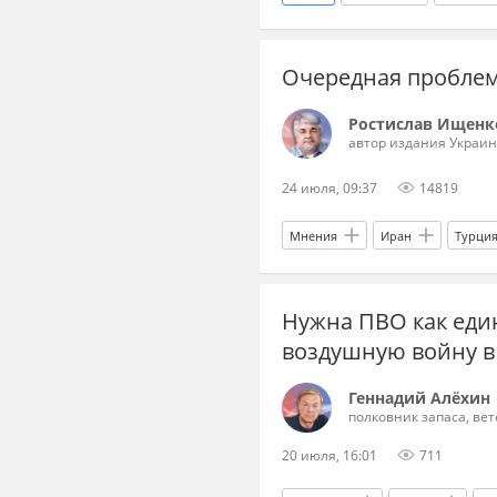
Очередная проблем
Ростислав Ищенк
автор издания Украин
24 июля, 09:37
14819
Мнения
Иран
Турци
Нужна ПВО как един
воздушную войну в
Геннадий Алёхин
полковник запаса, ве
20 июля, 16:01
711