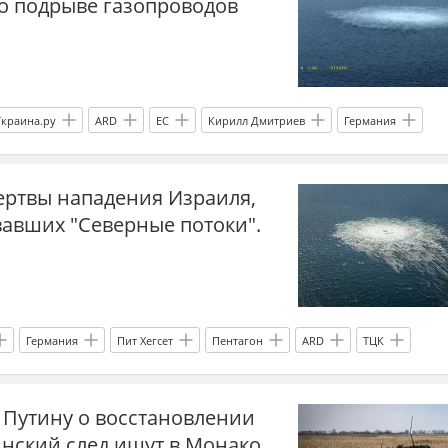
 о подрыве газопроводов
Украина.ру
ARD
ЕС
Кирилл Дмитриев
Германия
р без границ
ертвы нападения Израиля,
вавших "Северные потоки".
Германия
Пит Хегсет
Пентагон
ARD
ТЦК
тели
Военные преступления
Ближний Восток
Израиль
Путину о восстановлении
едофилы
Секс-скандал
ЕС
Франция
дети
нский след ищут в Монако.