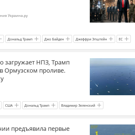
ания Украина.ру
Дональд Трамп
Джо Байден
Джеффри Эпштейн
ЕС
Биньямин Нетаньяху
Украина.ру
о загружает НПЗ, Трамп
 в Ормузском проливе.
су
США
Дональд Трамп
Владимир Зеленский
Александр Новак
НПЗ
Минтранс
Украина.ру
нии предъявила первые
нефть
война
война в Иране
Ближний Восток