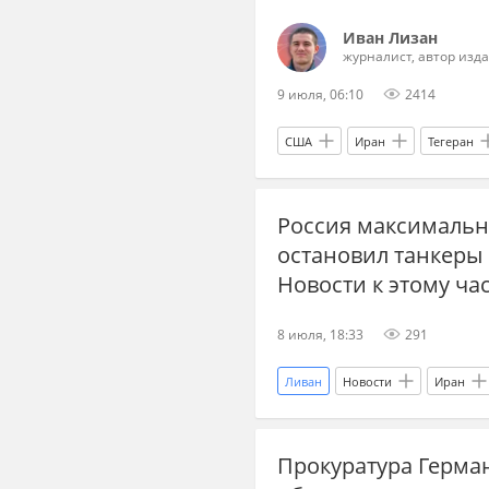
Иван Лизан
журналист, автор изд
9 июля, 06:10
2414
США
Иран
Тегеран
Минфин
Эксклюзив
Россия максимальн
остановил танкеры
Новости к этому ча
8 июля, 18:33
291
Ливан
Новости
Иран
Хочу жить в России!
Россия
Прокуратура Герма
Владимир Путин
Brent