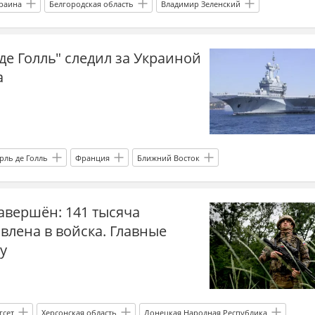
раина
Белгородская область
Владимир Зеленский
ВПК
е Голль" следил за Украиной
а
рль де Голль
Франция
Ближний Восток
а.ру
авершён: 141 тысяча
лена в войска. Главные
у
гсет
Херсонская область
Донецкая Народная Республика