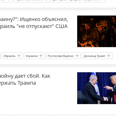
Василий Дандыкин
Украина.ру
bloomberg
краину?": Ищенко объяснил,
зраиль "не отпускают" США
Израиль
Украина
Ростислав Ищенко
Дональд Трамп
Ближний Восток
Главные новости
главное
ойну дает сбой. Как
ВО Россия
новости СВО сейчас
дзен новости СВО
мир
ержать Трампа
ен
дзен СВО
международные отношения