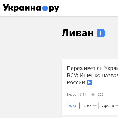
Ливан
Переживёт ли Украи
ВСУ: Ищенко назва
России
Вчера, 16:41
1326
Ливан
Видео
Украина
Владимир Зеленский
Воору