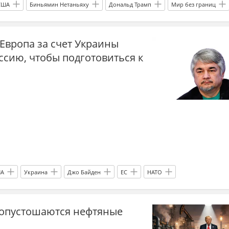
США
Биньямин Нетаньяху
Дональд Трамп
Мир без границ
Европа за счет Украины
ссию, чтобы подготовиться к
А
Украина
Джо Байден
ЕС
НАТО
к опустошаются нефтяные