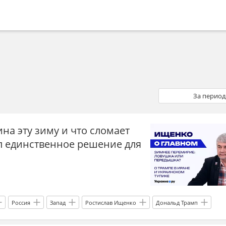
За период
на эту зиму и что сломает
л единственное решение для
Россия
Запад
Ростислав Ищенко
Дональд Трамп
женные силы Украины
Украина.ру
бывший СССР
Иран