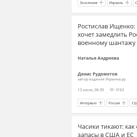
Эксклюзив
Израиль
Украина.ру
Ростислав Ищенко: 
хочет замедлить Ро
военному шантажу
Наталья Андреева
Денис Рудометов
автор издания Украина.ру
13 июля, 06:30
3162
Интервью
Россия
СШ
Совет Безопасности ООН
Часики тикают: ка
запасы в США и ЕС