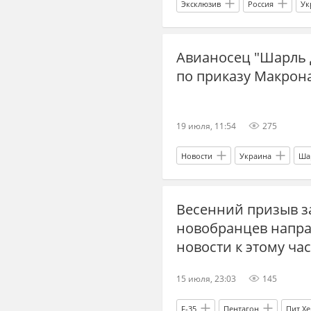
Эксклюзив
Россия
Ук
Вооруженные силы Украины
Авианосец "Шарль д
по приказу Макрон
19 июля, 11:54
275
Новости
Украина
Ша
Эммануэль Макрон
Украин
Весенний призыв з
новобранцев направ
новости к этому час
15 июля, 23:03
145
F-35
Пентагон
Пит Хе