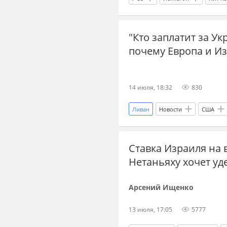
Луганская Народная Республика
"Кто заплатит за У
почему Европа и И
14 июля, 18:32
830
Ливан
Новости
США
Украина.ру
ЕС
война
Ставка Израиля на в
Мир без границ
новости С
Нетаньяху хочет уд
соглашение
Украина.ру Дз
Международная политика
Арсений Ищенко
13 июля, 17:05
5777