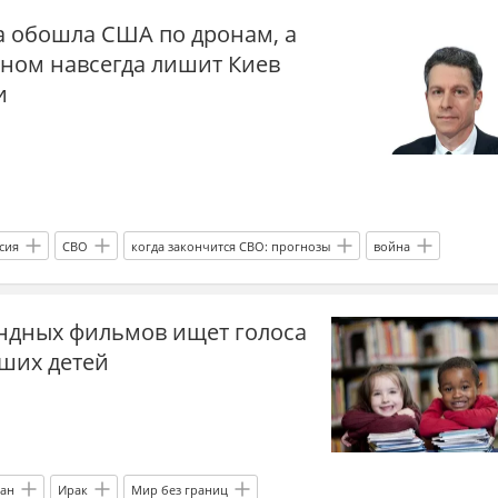
а обошла США по дронам, а
аном навсегда лишит Киев
и
сия
СВО
когда закончится СВО: прогнозы
война
война на Украине
Украина
США
Иран
ундных фильмов ищет голоса
еленский
Майкл Бом
НАТО
ВСУ
Россия
вших детей
ракетные удары по Украине
Удары дронами
оны
военная помощь
военная помощь Украине
ПВО
лекс )
тан
Ирак
Мир без границ