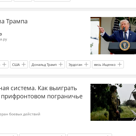
а Трампа
о
а.ру
я
США
Дональд Трамп
Эрдоган
весь Ищенко
ая система. Как выиграть
 прифронтовом пограничье
теран боевых действий