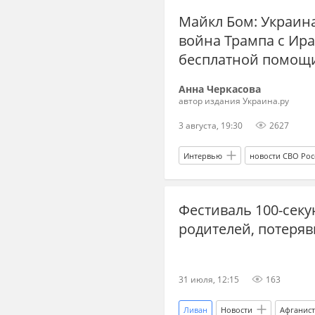
Майкл Бом: Украин
Грузия
Бразилия
война Трампа с Ир
бесплатной помощ
Анна Черкасова
автор издания Украина.ру
3 августа, 19:30
2627
Интервью
новости СВО Рос
чем закончится война на Украине
Фестиваль 100-сек
Дональд Трамп
Владимир З
родителей, потеря
Переговоры по Украине 2026
удары по Киеву сегодня
др
31 июля, 12:15
163
Пэтриот (зенитный ракетный комп
Ливан
Новости
Афганис