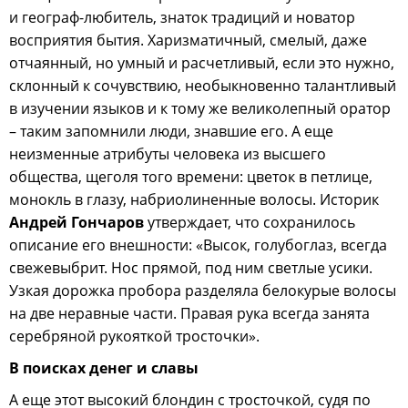
и географ-любитель, знаток традиций и новатор
восприятия бытия. Харизматичный, смелый, даже
отчаянный, но умный и расчетливый, если это нужно,
склонный к сочувствию, необыкновенно талантливый
в изучении языков и к тому же великолепный оратор
– таким запомнили люди, знавшие его. А еще
неизменные атрибуты человека из высшего
общества, щеголя того времени: цветок в петлице,
монокль в глазу, набриолиненные волосы. Историк
Андрей Гончаров
утверждает, что сохранилось
описание его внешности: «Высок, голубоглаз, всегда
свежевыбрит. Нос прямой, под ним светлые усики.
Узкая дорожка пробора разделяла белокурые волосы
на две неравные части. Правая рука всегда занята
серебряной рукояткой тросточки».
В поисках денег и славы
А еще этот высокий блондин с тросточкой, судя по