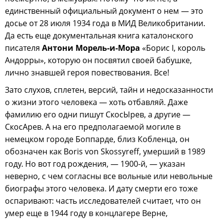
единственный официальный документ о нем — это
досье от 28 июля 1934 года в МИД Великобритании.
Да есть еще документальная книга каталонского
писателя
Антони Морель-и-Мора
«Борис I, король
Андорры», которую он посвятил своей бабушке,
лично знавшей героя повествования. Все!
Зато слухов, сплетен, версий, тайн и недосказанности
о жизни этого человека — хоть отбавляй. Даже
фамилию его одни пишут СкосЫрев, а другие —
СкосАрев. А на его предполагаемой могиле в
немецком городе Боппарде, близ Кобленца, он
обозначен как Boris von Skossyreff, умерший в 1989
году. Но вот год рождения, — 1900-й, — указан
неверно, с чем согласны все вольные или невольные
биографы этого человека. И дату смерти его тоже
оспаривают: часть исследователей считает, что он
умер еще в 1944 году в концлагере Верне,