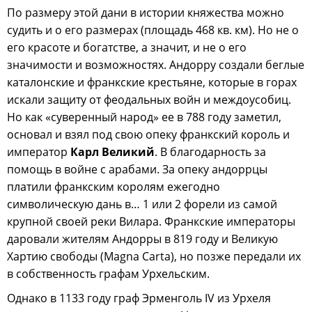
По размеру этой дани в истории княжества можно
судить и о его размерах (площадь 468 кв. км). Но не о
его красоте и богатстве, а значит, и не о его
значимости и возможностях. Андорру создали беглые
каталонские и франкские крестьяне, которые в горах
искали защиту от феодальных войн и междоусобиц.
Но как «суверенный народ» ее в 788 году заметил,
основал и взял под свою опеку франкский король и
император
Карл Великий
. В благодарность за
помощь в войне с арабами. За опеку андоррцы
платили франкским королям ежегодно
символическую дань в… 1 или 2 форели из самой
крупной своей реки Вилара. Франкские императоры
даровали жителям Андорры в 819 году и Великую
Хартию свободы (Маgna Carta), но позже передали их
в собственность графам Урхельским.
Однако в 1133 году граф Эрменголь IV из Урхеля