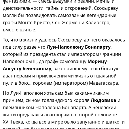
фантазиями, — смесь выдумки и реалий, мечты и
действительности, тайны и откровений. Скосыреву
могли бы позавидовать самозваные легендарные
графы Монте-Кристо, Сен-Жермен и Калиостро,
вместе взятые.
То, что в жизни удалось Скосыреву, до него оказалось
под силу разве что
Луи-Наполеону
Бонапарту
,
который из президента стал императором Франции
Наполеоном III, да графу-самозванцу
Морицу-
Августу Беневскому
, закончившему свою богатую
авантюрами и приключениями жизнь от шальной
пули в бою… королем (императором) Мадагаскара.
Но Луи-Наполеон хоть сам был каким-никаким
принцем, сыном голландского короля
Людовика
и
племянником Наполеона Бонапарта. А Беневский
жил и предавался авантюрам во второй половине
XVIII века, когда все в мире было запутанно и шатко, и
каждый, кто был смел и удачлив, мог провозгласить