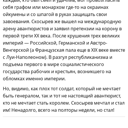
себя графом или монархом где-то на окраинах
ойкумены и со шпагой в руках защищать свои
завоевания. Скосырев же вышел на международную
арену авантюристов и заявил претензии на корону в
первой трети ХХ века. После крушения трех великих
империй — Российской, Германской и Австро-
Венгерской (а Французская пала еще в XIX веке вместе
с Луи-Наполеоном). В разгул республиканизма и
подъема первого в мире социалистического
государства рабочих и крестьян, возникшего на
обломках именно империи.
Но, видимо, как плох тот солдат, который не мечтает
быть генералом, так и тот не настоящий авантюрист,
кто не мечтает стать королем. Скосырев мечтал и стал
им! Ненадолго, всего на полторы недели, но стал!