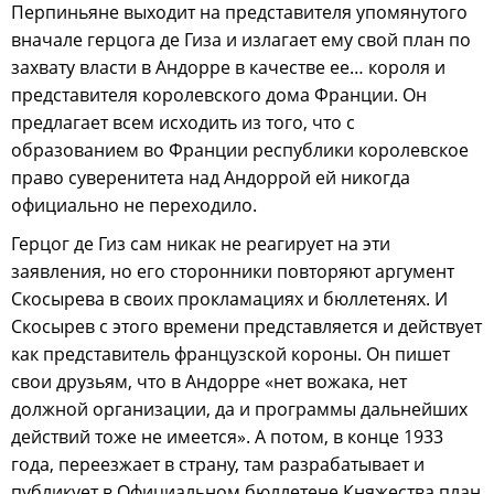
Перпиньяне выходит на представителя упомянутого
вначале герцога де Гиза и излагает ему свой план по
захвату власти в Андорре в качестве ее… короля и
представителя королевского дома Франции. Он
предлагает всем исходить из того, что с
образованием во Франции республики королевское
право суверенитета над Андоррой ей никогда
официально не переходило.
Герцог де Гиз сам никак не реагирует на эти
заявления, но его сторонники повторяют аргумент
Скосырева в своих прокламациях и бюллетенях. И
Скосырев с этого времени представляется и действует
как представитель французской короны. Он пишет
свои друзьям, что в Андорре «нет вожака, нет
должной организации, да и программы дальнейших
действий тоже не имеется». А потом, в конце 1933
года, переезжает в страну, там разрабатывает и
публикует в Официальном бюллетене Княжества план