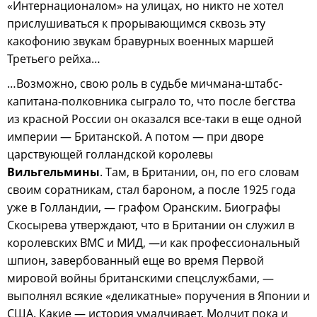
«Интернационалом» на улицах, но никто не хотел
прислушиваться к прорывающимся сквозь эту
какофонию звукам бравурных военных маршей
Третьего рейха…
…Возможно, свою роль в судьбе мичмана-штабс-
капитана-полковника сыграло то, что после бегства
из красной России он оказался все-таки в еще одной
империи — Британской. А потом — при дворе
царствующей голландской королевы
Вильгельмины
. Там, в Британии, он, по его словам
своим соратникам, стал бароном, а после 1925 года
уже в Голландии, — графом Оранским. Биографы
Скосырева утверждают, что в Британии он служил в
королевских ВМС и МИД, —и как профессиональный
шпион, завербованный еще во время Первой
мировой войны британскими спецслужбами, —
выполнял всякие «деликатные» поручения в Японии и
США. Какие — история умалчивает. Молчит пока и