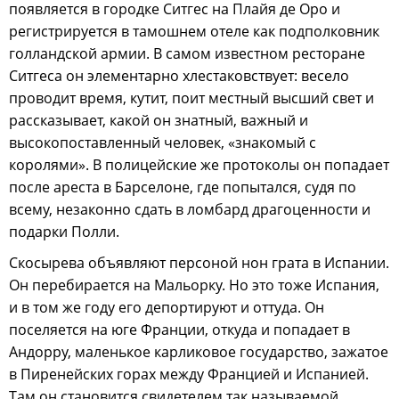
появляется в городке Ситгес на Плайя де Оро и
регистрируется в тамошнем отеле как подполковник
голландской армии. В самом известном ресторане
Ситгеса он элементарно хлестаковствует: весело
проводит время, кутит, поит местный высший свет и
рассказывает, какой он знатный, важный и
высокопоставленный человек, «знакомый с
королями». В полицейские же протоколы он попадает
после ареста в Барселоне, где попытался, судя по
всему, незаконно сдать в ломбард драгоценности и
подарки Полли.
Скосырева объявляют персоной нон грата в Испании.
Он перебирается на Мальорку. Но это тоже Испания,
и в том же году его депортируют и оттуда. Он
поселяется на юге Франции, откуда и попадает в
Андорру, маленькое карликовое государство, зажатое
в Пиренейских горах между Францией и Испанией.
Там он становится свидетелем так называемой