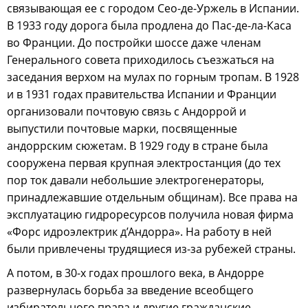
связывающая ее с городом Сео-де-Уржель в Испании.
В 1933 году дорога была продлена до Пас-де-ла-Каса
во Франции. До постройки шоссе даже членам
Генерального совета приходилось съезжаться на
заседания верхом на мулах по горным тропам. В 1928
и в 1931 годах правительства Испании и Франции
организовали почтовую связь с Андоррой и
выпустили почтовые марки, посвященные
андоррским сюжетам. В 1929 году в стране была
сооружена первая крупная электростанция (до тех
пор ток давали небольшие электрогенераторы,
принадлежавшие отдельным общинам). Все права на
эксплуатацию гидроресурсов получила новая фирма
«Форс идроэлектрик д’Андорра». На работу в ней
были привлечены трудящиеся из-за рубежей страны.
А потом, в 30-х годах прошлого века, в Андорре
развернулась борьба за введение всеобщего
избирательного права и другие гражданские,