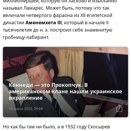
миллионершей, которую он ласково и изысканно
называл Ламарес. Может быть, потому что так
величали четвертого фараона из XII египетской
династии
Аменемхета III
, который в начале II
тысячелетия до н. э. построил себе знаменитую
гробницу-лабиринт.
Кеннеди — это Прокопчук. В
американском клане нашли украинское
вкрапление
10 июля 2022, 09:06
Но как бы там ни было, а в 1932 году Скосырев