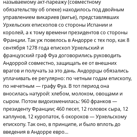
называемому акт-пареажу (совместному
обязательству об опеке) находилось под двойным
управлением викариев (вигье), представлявших
Урхельских епископов со стороны Испании и
королей, а к тому времени президентов со стороны
Франции. Так уж повелось в Андорре с тех пор, как 8
сентября 1278 года епископ Урхельский и
французский граф Фуа договорились руководить
Андоррой совместно, защищать ее от внешних
врагов и получать за это дань. Андоррцы обязались
уплачивать ее регулярно: по четным годам епископу,
по нечетным — графу Фуа. В тот период она
вносилась натурой: хлебом, молоком, овощами и
сыром. Потом видоизменилась: 960 франков —
президенту Франции; 460 песет, 12 головок сыра, 12
каплунов, 12 куропаток, 6 окороков — Урхельскому
епископу. Так оно, в принципе, и было вплоть до
введения в Андорре евро…