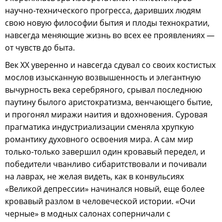
научно-технического прогресса, даривших людям
свою новую философии бытия и плоды технократии,
навсегда меняющие жизнь во всех ее проявлениях —
от чувств до быта.
Век ХХ уверенно и навсегда сдувал со своих костистых
мослов изысканную возвышенность и элегантную
вычурность века серебряного, срывал последнюю
паутину былого аристократизма, венчающего бытие,
и прогонял миражи наития и вдохновения. Суровая
прагматика индустриализации сменяла хрупкую
романтику духовного освоения мира. А сам мир
только-только завершил один кровавый передел, и
победители чванливо сибаритствовали и почивали
на лаврах, не желая видеть, как в конвульсиях
«Великой депрессии» начинался новый, еще более
кровавый разлом в человеческой истории. «Очи
черные» в модных салонах соперничали с