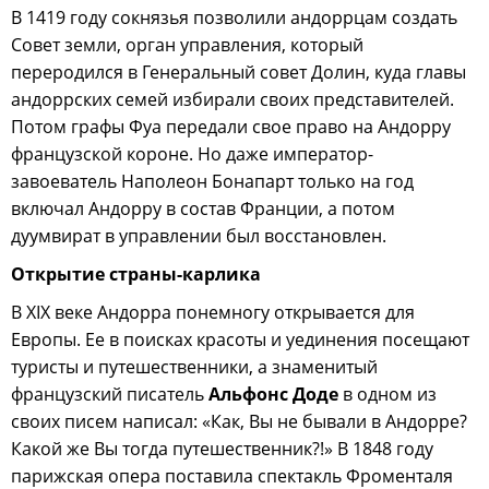
В 1419 году сокнязья позволили андоррцам создать
Совет земли, орган управления, который
переродился в Генеральный совет Долин, куда главы
андоррских семей избирали своих представителей.
Потом графы Фуа передали свое право на Андорру
французской короне. Но даже император-
завоеватель Наполеон Бонапарт только на год
включал Андорру в состав Франции, а потом
дуумвират в управлении был восстановлен.
Открытие страны-карлика
В XIX веке Андорра понемногу открывается для
Европы. Ее в поисках красоты и уединения посещают
туристы и путешественники, а знаменитый
французский писатель
Альфонс Доде
в одном из
своих писем написал: «Как, Вы не бывали в Андорре?
Какой же Вы тогда путешественник?!» В 1848 году
парижская опера поставила спектакль Фроменталя