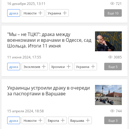
16 декабря 2025, 13:11
721
драка
Новости
Украина
Еще
10
Александр Сырский
Тарута
"Мы – не ТЦК!": драка между
Марьяна Безуглая
Рада
Украина.ру
военкомами и врачами в Одессе, сад
Вооруженные силы Украины
Верховная Рада
Шольца. Итоги 11 июня
скандал
парламент
бывший СССР
11 июня 2024, 17:55
3085
драка
Эксклюзив
Хроники
Украина
Еще
5
Одесса
Китай
Олаф Шольц
СБУ
Украинцы устроили драку в очереди
БРИКС
за паспортами в Варшаве
15 апреля 2024, 18:58
744
драка
Новости
Европа
Варшава
Еще
3