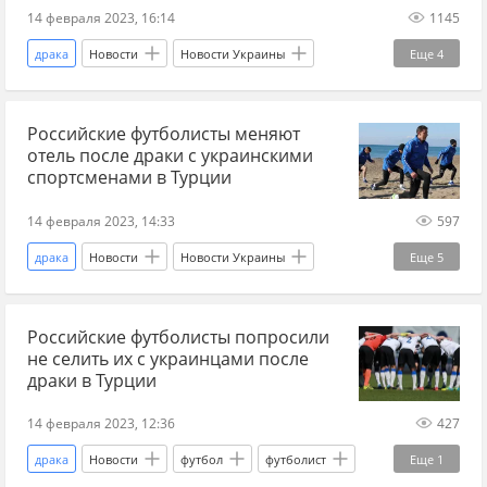
14 февраля 2023, 16:14
1145
драка
Новости
Новости Украины
Еще
4
Украина
Россия
футбол
футболист
Российские футболисты меняют
отель после драки с украинскими
спортсменами в Турции
14 февраля 2023, 14:33
597
драка
Новости
Новости Украины
Еще
5
Украина
Россия
футбол
Турция
Российские футболисты попросили
футболист
не селить их с украинцами после
драки в Турции
14 февраля 2023, 12:36
427
драка
Новости
футбол
футболист
Еще
1