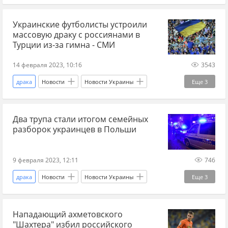
Турция
Украинские футболисты устроили
массовую драку с россиянами в
Турции из-за гимна - СМИ
14 февраля 2023, 10:16
3543
драка
Новости
Новости Украины
Еще
3
Украина
Россия
футболист
Два трупа стали итогом семейных
разборок украинцев в Польши
9 февраля 2023, 12:11
746
драка
Новости
Новости Украины
Еще
3
Польша
украинцы
погибшие
Нападающий ахметовского
"Шахтера" избил российского