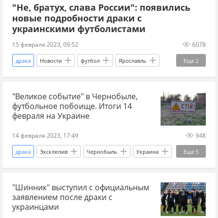
"Не, братух, слава России": появились
новые подробности драки с
украинскими футболистами
15 февраля 2023, 09:52
6078
драка
Новости
футбол
Ярославль
Еще
2
Украина
Турция
"Великое событие" в Чернобыле,
футбольное побоище. Итоги 14
февраля на Украине
14 февраля 2023, 17:49
948
драка
Эксклюзив
Чернобыль
Украина
Еще
5
футбол
Донбасс
провокация
"Шинник" выступил с официальным
Денис Пушилин
ДНР
заявлением после драки с
украинцами