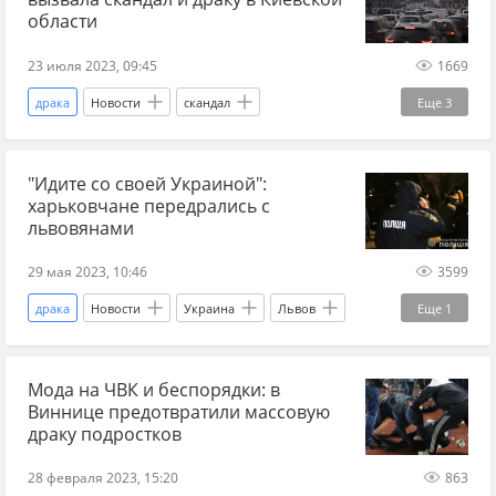
области
23 июля 2023, 09:45
1669
драка
Новости
скандал
Еще
3
Киевская область
песня
Белая Церковь
"Идите со своей Украиной":
харьковчане передрались с
львовянами
29 мая 2023, 10:46
3599
драка
Новости
Украина
Львов
Еще
1
Харьков
Мода на ЧВК и беспорядки: в
Виннице предотвратили массовую
драку подростков
28 февраля 2023, 15:20
863