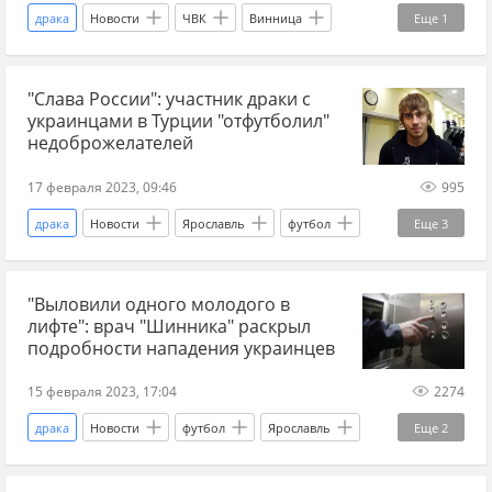
драка
Новости
ЧВК
Винница
Еще
1
Украина
"Слава России": участник драки с
украинцами в Турции "отфутболил"
недоброжелателей
17 февраля 2023, 09:46
995
драка
Новости
Ярославль
футбол
Еще
3
Украина
Турция
футболист
"Выловили одного молодого в
лифте": врач "Шинника" раскрыл
подробности нападения украинцев
15 февраля 2023, 17:04
2274
драка
Новости
футбол
Ярославль
Еще
2
Украина
Турция