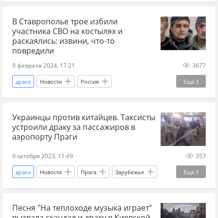
украинские беженцы
СВО
Спецоперация
В Ставрополье трое избили
участника СВО на костылях и
раскаялись: извини, что-то
повредили
9 февраля 2024, 17:21
3677
драка
Новости
Россия
Еще
3
Ставропольский край
СВО
Украинцы против китайцев. Таксисты
Спецоперация
устроили драку за пассажиров в
аэропорту Праги
9 октября 2023, 11:49
357
драка
Новости
Прага
Зарубежье
Еще
3
украинцы
аэропорт
такси
Песня "На теплоходе музыка играет"
вызвала скандал и драку в Киевской