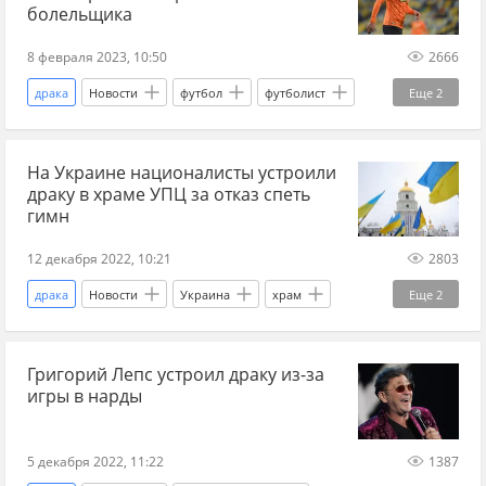
болельщика
8 февраля 2023, 10:50
2666
драка
Новости
футбол
футболист
Еще
2
Турция
"Шахтер"
На Украине националисты устроили
драку в храме УПЦ за отказ спеть
гимн
12 декабря 2022, 10:21
2803
драка
Новости
Украина
храм
Еще
2
Церковь
Гимн
Григорий Лепс устроил драку из-за
игры в нарды
5 декабря 2022, 11:22
1387