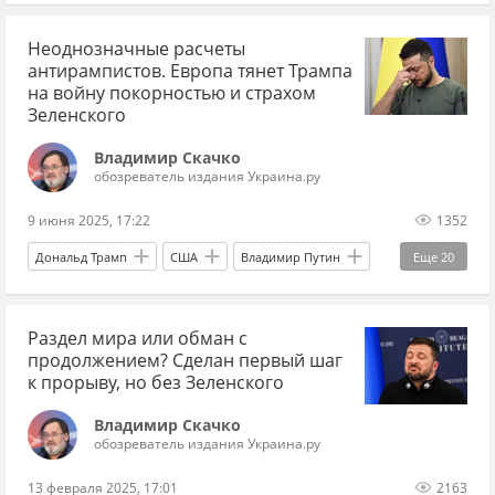
Руслан Стефанчук
Владимир Зеленский
Неоднозначные расчеты
Александр Дубинский
Рада
антирампистов. Европа тянет Трампа
Верховная Рада
Слуга народа
Эксклюзив
на войну покорностью и страхом
Зеленского
коррупция
киевский режим
парламент
Владимир Скачко
перемирие
украинские СМИ
мандаты
обозреватель издания Украина.ру
экс-депутат
депутат
9 июня 2025, 17:22
1352
Дональд Трамп
США
Владимир Путин
Еще
20
Россия
Владимир Зеленский
Украина
Раздел мира или обман с
НАТО
Брюссель
Киев
Европа
продолжением? Сделан первый шаг
Мнения
Андрей Ермак
Великобритания
к прорыву, но без Зеленского
Германия
Франция
Польша
Владимир Скачко
обозреватель издания Украина.ру
Анджей Дуда
Эммануэль Макрон
13 февраля 2025, 17:01
2163