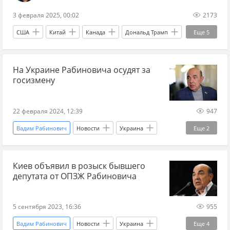
3 февраля 2025, 00:02
2173
США
Китай
Канада
Дональд Трамп
Еще
5
Адольф Гитлер
Павел Петр
ЕС
На Украине Рабиновича осудят за
НАТО
Мнения
госизмену
22 февраля 2024, 12:39
947
Вадим Рабинович
Новости
Украина
Еще
2
Офис генпрокурора
госизмена
Киев объявил в розыск бывшего
депутата от ОПЗЖ Рабиновича
5 сентября 2023, 16:36
955
Вадим Рабинович
Новости
Украина
Еще
4