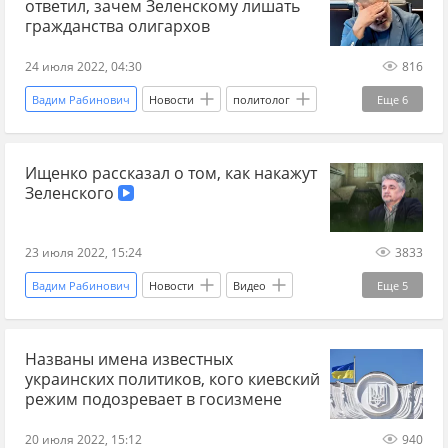
ответил, зачем Зеленскому лишать
гражданства олигархов
24 июля 2022, 04:30
816
Вадим Рабинович
Новости
политолог
Еще
6
Алексей Кочетков
Украина
гражданство
Ищенко рассказал о том, как накажут
Владимир Зеленский
Геннадий Корбан
Зеленского
Игорь Коломойский
23 июля 2022, 15:24
3833
Вадим Рабинович
Новости
Видео
Еще
5
политолог
Владимир Зеленский
Названы имена известных
гражданство
Геннадий Корбан
украинских политиков, кого киевский
Игорь Коломойский
режим подозревает в госизмене
20 июля 2022, 15:12
940