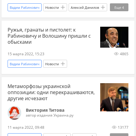
Вадим Рабинович
Новости
Алексей Данилов
Еще
4
Алексей Гончаренко
Рада
госизмена
Ружья, гранаты и пистолет: к
Евгений Мураев
Рабиновичу и Волошину пришли с
обысками
15 марта 2022, 15:23
4865
Вадим Рабинович
Новости
Метаморфозы украинской
оппозиции: одни перекрашиваются,
другие исчезают
Виктория Титова
автор издания Украина.ру
11 марта 2022, 09:48
13177