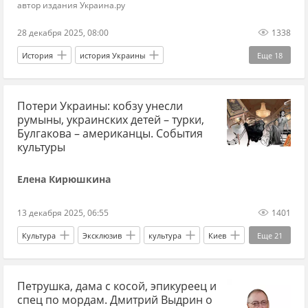
автор издания Украина.ру
28 декабря 2025, 08:00
1338
История
история Украины
Еще
18
Юрий Витренко
Верховная Рада
Потери Украины: кобзу унесли
Александр Мороз
Леонид Кучма
СБУ
румыны, украинских детей – турки,
КПУ
Донбасс
Киев
Украина
Булгакова – американцы. События
культуры
выборы
парламентские выборы
Елена Кирюшкина
президентские выборы
местные выборы
партия
социалисты
народные депутаты
13 декабря 2025, 06:55
1401
экономист
История
Культура
Эксклюзив
культура
Киев
Еще
21
Украина
Голливуд
Михаил Булгаков
Петрушка, дама с косой, эпикуреец и
Владимир Зеленский
ЮНЕСКО
спец по мордам. Дмитрий Выдрин о