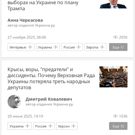
Вооруженные силы Украины
выборах на Украине по плану
Трампа
Газпром-Медиа Холдинг
дети
Анна Черкасова
Елена Зеленская
Оля Полякова
автор издания Украина.ру
Приходько
Олег Винник
27 ноября 2025, 06:06
2056
украинская певица
украинский певец
Интервью
Украина
Россия
Европа
Еще
11
Русский язык
"Белая гвардия"
музей
Дональд Трамп
Дмитрий Выдрин
кино
фильм
сериал
Джонни Депп
Крысы, воры, "предатели" и
Юлия Тимошенко
Петр Порошенко*
диссиденты. Почему Верховная Рада
выборы
переговоры
Украины потеряла треть народных
депутатов
переговоры по Украине 2025
Харьков
Дмитрий Ковалевич
ВСУ
Армия
Владимир Зеленский
автор издания Украина.ру
20 июня 2025, 14:19
1036
Украина
Россия
Херсон
Еще
15