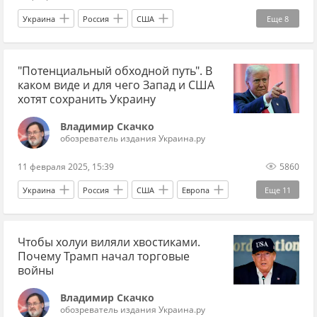
Кир Стармер
Фридрих Мерц
ВПК
Украина
Россия
США
Еще
8
ЕС
весь Скачко
Владимир Зеленский
Владимир Путин
"Потенциальный обходной путь". В
Дональд Трамп
Джо Байден
переговоры
каком виде и для чего Запад и США
google
Вооруженные силы Украины
хотят сохранить Украину
Мнения
Владимир Скачко
обозреватель издания Украина.ру
11 февраля 2025, 15:39
5860
Украина
Россия
США
Европа
Еще
11
Евросоюз
Владимир Зеленский
Чтобы холуи виляли хвостиками.
Владимир Путин
Дональд Трамп
Почему Трамп начал торговые
Рамштайн
Брюссель
НАТО
Мнения
войны
ЕС
Reuters
Кит Келлог
Владимир Скачко
обозреватель издания Украина.ру