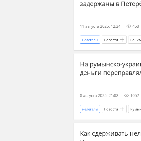
задержаны в Петер
11 августа 2025, 12:24
453
нелегалы
Новости
Санкт
трудовые мигранты
миграц
На румынско-украи
деньги переправлял
8 августа 2025, 21:02
1057
нелегалы
Новости
Румы
мобилизация
мобилизация 
Как сдерживать не
пересечение границы
Укра