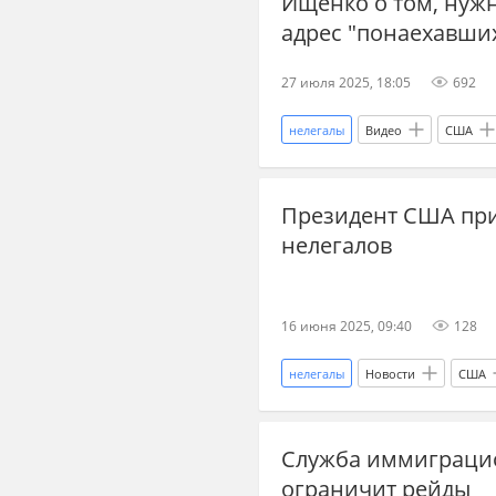
Ищенко о том, нужн
безвизовый режим
побег
адрес "понаехавши
27 июля 2025, 18:05
692
нелегалы
Видео
США
Джо Байден
Хантер Байден
Президент США при
трудовые мигранты
эмигра
нелегалов
16 июня 2025, 09:40
128
нелегалы
Новости
США
миграционная служба
труд
Служба иммиграци
ограничит рейды