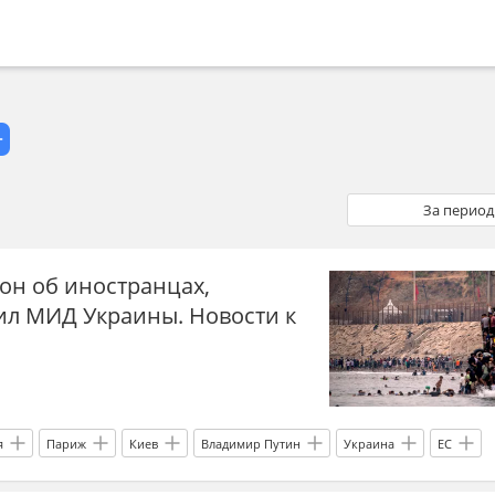
За период
он об иностранцах,
ил МИД Украины. Новости к
я
Париж
Киев
Владимир Путин
Украина
ЕС
ны
Украина-ЕС
скандал
Русофобия