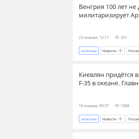
Венгрия 100 лет не 
новости СВО сейчас
новост
милитаризирует Арк
золото
авиация
имп
23 января, 12:17
351
нелегалы
Новости
Росси
Владимир Зеленский
ЕС
Киевлян придётся 
Урсула фон дер Ляйен
Дан
F-35 в океане. Главн
Международная политика
новости СВО Россия
наступ
16 января, 09:57
1008
Донецкая Народная Республика
Каллас Кая
Евросоюз
нелегалы
Новости
Росси
ВКС
Вооруженные силы Ук