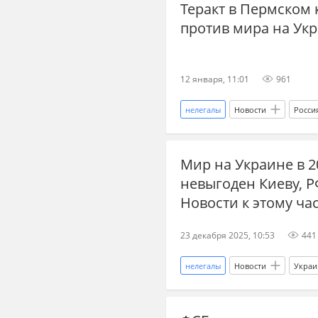
Теракт в Пермском
дзен новости СВО
ситуация
против мира на Укра
акции протеста
Колумбия
миграция
ЕС
Запоро
12 января, 11:01
961
Япония
нелегалы
Новости
Росси
Родион Мирошник
Владим
Мир на Украине в 2
миграция
Федеральная миг
невыгоден Киеву, Р
постсоветское пространство
Новости к этому ча
новости СВО сейчас
дзен н
23 декабря 2025, 10:53
441
Военные преступления
мир
подростки
Иран
Бли
нелегалы
Новости
Украи
атака БПЛА
Минобороны Р
Politico
ЕС
ФСБ
новости переговоров
чем 