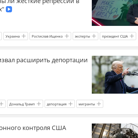
ы ли жёсткие репрессии в
х"
Украина
Ростислав Ищенко
эксперты
президент США
Доктрина Байдена
Латинская Америка
мигранты
звал расширить депортации
нты
Дональд Трамп
депортация
мигранты
овые мигранты
Демократическая партия
онного контроля США