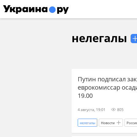
нелегалы
Путин подписал зак
еврокомиссар осад
19.00
4 августа, 19:01
805
нелегалы
Новости
Росси
МВД
СБУ
МИД Украи