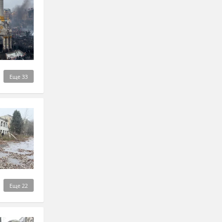
Еще
33
Еще
22