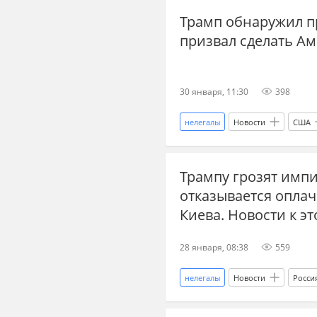
Трамп обнаружил п
международные отношения
призвал сделать А
дезинформация
30 января, 11:30
398
нелегалы
Новости
США
акции протеста
трудовые м
Трампу грозят имп
отказывается оплач
Киева. Новости к эт
28 января, 08:38
559
нелегалы
Новости
Росси
Вооруженные силы Украины