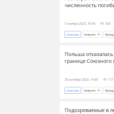
численность погибш
Союзное государство
дипл
пересечение границы
пере
5 ноября 2025, 16:45
333
транзит
бывший СССР
сигареты
аэропорты
нелегалы
Новости
Белор
Польша
государственная г
Польша отказалась
миграционный кризис
беж
границе Союзного 
Восточное партнерство
Ме
30 октября 2025, 14:05
177
нелегалы
Новости
Белор
контрабанда
сигареты
Подозреваемые в л
Союзное государство