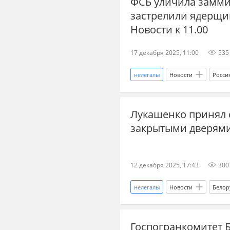
ФСБ уличила замми
застрелили ядерщик
новости СВО сейчас
новост
Новости к 11.00
БПЛА сегодня
атака БПЛА
17 декабря 2025, 11:00
535
ракеты
ПВО
нелегалы
Новости
Росси
Мария Львова-Белова
Влад
Лукашенко принял 
Вооруженные силы Украины
закрытыми дверям
новости СВО сейчас
новост
замороженные активы
Тур
12 декабря 2025, 17:43
300
мигранты
Одесская область
нелегалы
Новости
Белор
Дональд Трамп
политзакл
Госпогранкомитет 
оппозиция
оппозиционер