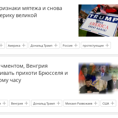
ризнаки мятежа и снова
Международная политика
мигранты
миграционный кризис
мерику великой
Америка
Дональд Трамп
Россия
протестующие
игранты
мигранты
криминал
полиция
ичментом, Венгрия
ивать прихоти Брюсселя и
ому часу
я
Венгрия
Дональд Трамп
Михаил Развожаев
США
Росавиация
ЕС
БПЛА сегодня
атака БПЛА
СВО