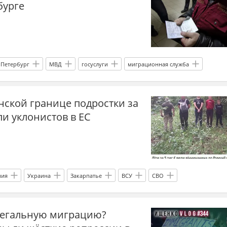
бурге
-Петербург
МВД
госуслуги
миграционная служба
ия
мигранты
трудоустройство
рынок труда
нской границе подростки за
и уклонистов в ЕС
ния
Украина
Закарпатье
ВСУ
СВО
2025
уклонисты
государственная граница
легальную миграцию?
ина-ЕС
Восточное партнерство
евроинтеграция