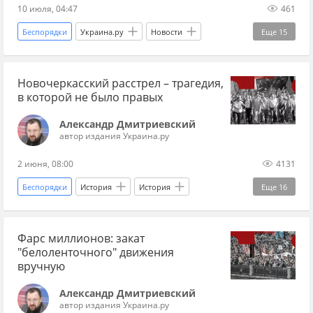
10 июля, 04:47
461
Беспорядки
Украина.ру
Новости
Еще
15
футбол
чемпионат
Великобритания
Новочеркасский расстрел – трагедия,
Британия
Лондон
Франция
Париж
в которой не было правых
болельщики
Марокко
полиция
Александр Дмитриевский
погром
спорт
Россия
МОК
автор издания Украина.ру
Мир без границ
2 июня, 08:00
4131
Беспорядки
История
История
Еще
16
история СССР
Тбилиси
СССР
Фарс миллионов: закат
Таганрог
Хрущев
"белоленточного" движения
Владимир Ленин (Владимир Ульянов)
вручную
Иосиф Сталин
ВВС
Советская власть
Александр Дмитриевский
автор издания Украина.ру
народные волнения
Армия
расстрел