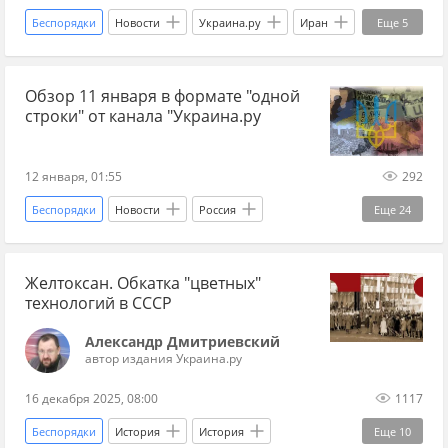
Беспорядки
Новости
Украина.ру
Иран
Еще
5
Масуд Пезешкиани
США
Израиль
Обзор 11 января в формате "одной
протесты
траур
строки" от канала "Украина.ру
12 января, 01:55
292
Беспорядки
Новости
Россия
Еще
24
наступление ВС РФ
ВС РФ
Желтоксан. Обкатка "цветных"
война на Украине
новости СВО
СВО
технологий в СССР
Запорожская область
Купянск
Александр Дмитриевский
Красный Лиман
Сумская область
автор издания Украина.ру
Украина
Киев
Днепропетровск
16 декабря 2025, 08:00
1117
Виталий Кличко
Владимир Зеленский
Беспорядки
История
История
Еще
10