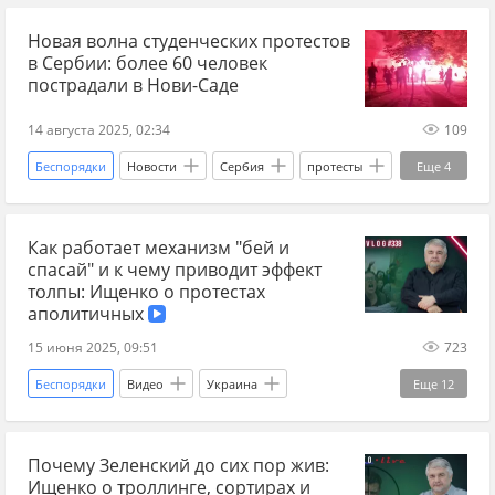
Новая волна студенческих протестов
постсоветское пространство
бывший СССР
в Сербии: более 60 человек
пострадали в Нови-Саде
14 августа 2025, 02:34
109
Беспорядки
Новости
Сербия
протесты
Еще
4
Александр Вучич
Белград
студенты
Как работает механизм "бей и
полиция
спасай" и к чему приводит эффект
толпы: Ищенко о протестах
аполитичных
15 июня 2025, 09:51
723
Беспорядки
Видео
Украина
Еще
12
Ростислав Ищенко
протесты
Почему Зеленский до сих пор жив:
акции протеста
протестующие
Ищенко о троллинге, сортирах и