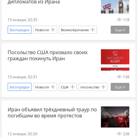
дипломатов из Ирана
протесты
ВЭФ
международные отношения
15 января, 02:35
118
Международная политика
Беспорядки
Новости
Великобритания
Еще
6
Иран
Ближний Восток
конфликт
Посольство США призвало своих
посольство
эвакуация
граждан покинуть Иран
международные отношения
13 января, 02:31
138
Беспорядки
Новости
США
посольство
Еще
5
Иран
акции протеста
Ближний Восток
Иран объявил трёхдневный траур по
эскалация
международные отношения
погибшим во время протестов
12 января, 02:26
238