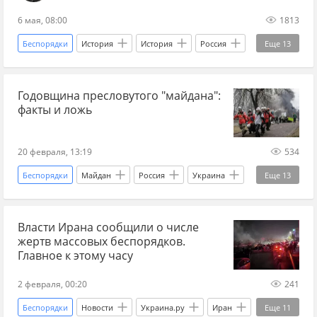
6 мая, 08:00
1813
1960-е
кино
фильм
сериал
Беспорядки
История
История
Россия
Еще
13
Украина
Москва
Геннадий Зюганов
Годовщина пресловутого "майдана":
Адольф Гитлер
Виктор Янукович
Майдан
факты и ложь
акции протеста
2010-е
оппозиция
выборы
фальсификация
20 февраля, 13:19
534
политтехнологии
Украина.ру
Беспорядки
Майдан
Россия
Украина
Еще
13
Виктор Янукович
Украина.ру
Беркут
Власти Ирана сообщили о числе
МВД
Новости
госпереворот
жертв массовых беспорядков.
евромайдан
антимайдан
бывший СССР
Главное к этому часу
криминал
оппозиция
оппозиционеры
2 февраля, 00:20
241
украинские националисты
Беспорядки
Новости
Украина.ру
Иран
Еще
11