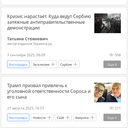
Словакия
Венгрия
Прибалтика
история СССР
Казахстан
СССР
иностранные наемники
ВСУ
Кризис нарастает. Куда ведут Сербию
Алма-Ата
Михаил Горбачёв
КПСС
затяжные антиправительственные
Вооруженные силы Украины
ТЦК
Майдан
Перестройка
националисты
демонстрации
Белгородская область
Белгород
Иран
цветная революция
Татьяна Стоянович
автор издания Украина.ру
7 сентября 2025, 06:09
508
Беспорядки
Эксклюзив
Сербия
Еще
8
Александр Вучич
Александр Лукашенко
Трамп призвал привлечь к
ЕС
Украина.ру
акции протеста
уголовной ответственности Сороса и
Белград
Запад
МВД
его сына
27 августа 2025, 16:57
211
Беспорядки
Новости
США
Америка
Еще
5
Будапешт
Джордж Сорос
Дональд Трамп