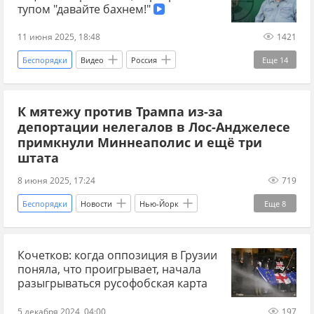
миграционная служба
мигранты
тупом "давайте бахнем!"
миграционный кризис
трудовые мигранты
11 июня 2025, 18:48
1421
СВО
США
агрессия
Русофобия
Беспорядки
Видео
Россия
Еще
14
Приднестровье
Казахстан
К мятежу против Трампа из-за
Владимир Зеленский
Ростислав Ищенко
депортации нелегалов в Лос-Анджелесе
США
президент США
переговоры
примкнули Миннеаполис и ещё три
штата
переговоры по Украине 2025
8 июня 2025, 17:24
719
новости о переговорах России и Украины
Беспорядки
Новости
Нью-Йорк
Еще
8
постсоветское пространство
бывший СССР
Миннесота
США
Дональд Трамп
Британия
ПМР
Молдавия
Кочетков: когда оппозиция в Грузии
миграционная служба
нелегалы
поняла, что проигрывает, начала
Движение против нелегальной иммиграции
разыгрываться русофобская карта
мятеж
полиция
5 декабря 2024, 04:00
197