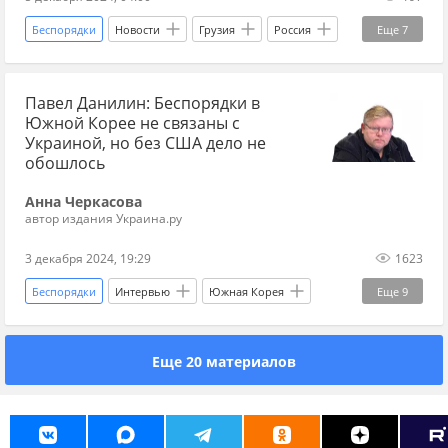
Беспорядки
Новости
Грузия
Россия
Еще
7
Тбилиси
Алексей Кочетков
НАТО
Павел Данилин: Беспорядки в
Европарламент
Майдан
оппозиция
Южной Корее не связаны с
переворот
Украиной, но без США дело не
обошлось
Анна Черкасова
автор издания Украина.ру
3 декабря 2024, 19:29
1623
Беспорядки
Интервью
Южная Корея
Еще
9
США
Китай
Дональд Трамп
Еще 20 материалов
Джо Байден
Украина
международные отношения
санкции
Украина.ру
Вооруженные силы Украины