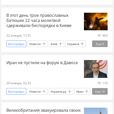
Александр Вучич
Россия
МИД РФ
В этот день трое православных
Чили
Германия
БПЛА
Украина
батюшек 22 часа молитвой
Швеция
военная помощь Украине
США
сдерживали беспорядки в Киеве
Ближний Восток
22 января, 17:31
463
Беспорядки
Новости
Киев
Украина
Еще
9
Беркут
Украина.ру
Майдан
Иран не пустили на форум в Давосе
история Украины
госпереворот
бывший СССР
УПЦ
монастырь
монахи
20 января, 02:33
116
Беспорядки
Новости
Украина.ру
Иран
Еще
10
Давос
МИД
США
Израиль
Великобритания эвакуировала своих
Дональд Трамп
Масуд Пезешкиани