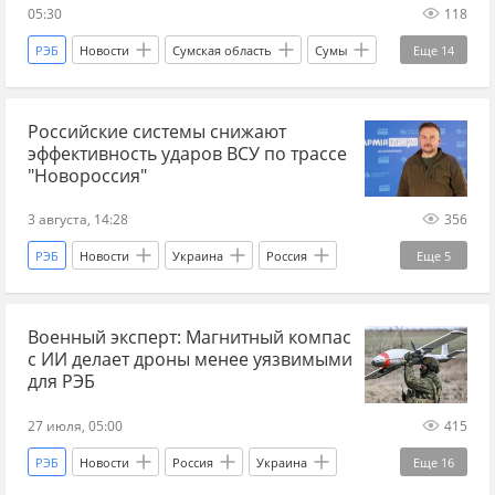
05:30
118
РЭБ
Новости
Сумская область
Сумы
Еще
14
Россия
Геннадий Алехин
СВО
Российские системы снижают
новости СВО
новости СВО Россия
эффективность ударов ВСУ по трассе
сводка СВО
Спецоперация
"Новороссия"
Главные новости
главное
война
3 августа, 14:28
356
война на Украине
новости СВО сейчас
РЭБ
Новости
Украина
Россия
Еще
5
дзен новости СВО
военный эксперт
Вооруженные силы Украины
Офис президента
Военный эксперт: Магнитный компас
Украина.ру
БПЛА
ПВО
с ИИ делает дроны менее уязвимыми
для РЭБ
27 июля, 05:00
415
РЭБ
Новости
Россия
Украина
Еще
16