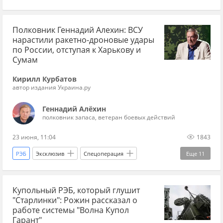
новости СВО
Спецоперация
Украина
Владимир Путин
Украина.ру
ИИ (искусственный интеллект)
дроны
Полковник Геннадий Алехин: ВСУ
НАТО
США
Британия
нарастили ракетно-дроновые удары
Великобритания
война
ПВО
по России, отступая к Харькову и
Сумам
беспилотники
Украина аналитика
СВО
Кирилл Курбатов
новости СВО Россия
прогнозы СВО
автор издания Украина.ру
новости СВО сейчас
дзен новости СВО
Геннадий Алёхин
полковник запаса, ветеран боевых действий
новости СВО
будет ли война с НАТО
23 июня, 11:04
1843
РЭБ
Эксклюзив
Спецоперация
Еще
11
Сумская область
Россия
Геннадий Алехин
Купольный РЭБ, который глушит
Вооруженные силы Украины
дроны
"Старлинки": Рожин рассказал о
ракеты
Купянск
Харьковская область
работе системы "Волна Купол
Гарант"