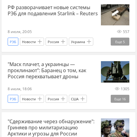
РФ разворачивает новые системы
Вооруженные силы Украины
дроны
РЭБ для подавления Starlink – Reuters
аналитика событий на Украине
ПВО
война
чем закончится война на Украине
8 июля, 20:05
557
ракетные удары по Украине
ВСУ
РЭБ
Новости
Россия
Украина
Еще
5
потери ВСУ
ракеты
Reuters
Украина.ру
Starlink
Пэтриот (зенитный ракетный комплекс )
"Маск плачет, а украинцы —
фронт на Украине сейчас
БПЛА
проклинают": Баранец о том, как
вооружения
Интервью
Россия перехватывает дроны
8 июля, 18:06
1305
РЭБ
Новости
Россия
США
Еще
16
Украина
Виктор Баранец
Украина.ру
"Сдерживание через обнаружение":
Главные новости
главное
Гриняев про милитаризацию
новости СВО Россия
сводка СВО
Арктики и угрозы для России