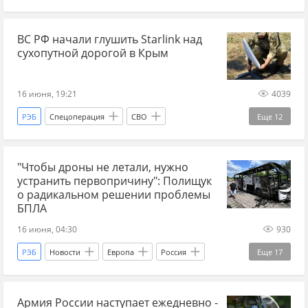
ИИ (искусственный интеллект)
спутник
Калининград
Украина.ру
беспилотники
Главные новости
главное
ВС РФ начали глушить Starlink над
дроны
СВО
сводка СВО
сухопутной дорогой в Крым
новости СВО сейчас
дзен новости СВО
новости СВО
новости СВО Россия
16 июня, 19:21
4039
Спецоперация
ИИ (искусственный интеллект)
РЭБ
Спецоперация
СВО
Еще
12
снаряды
военный эксперт
новости СВО Россия
дзен новости СВО
новости России
новости России и Украины
"Чтобы дроны не летали, нужно
Россия
Крым
Starlink
связь
устранить первопричину": Полищук
Украина
Вооруженные силы Украины
о радикальном решении проблемы
БПЛА
Украина.ру
БПЛА
БПЛА сегодня
16 июня, 04:30
930
Новороссия
РЭБ
Новости
Европа
Россия
Еще
17
Главные новости
главное
Новороссия
Армия России наступает ежедневно -
дроны
БПЛА
война