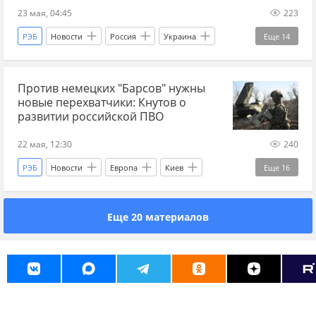
23 мая, 04:45
223
РЭБ
Новости
Россия
Украина
Еще
14
Главные новости
главное
СВО
Против немецких "Барсов" нужны
новости СВО Россия
прогнозы СВО
новые перехватчики: Кнутов о
новости СВО сейчас
дзен новости СВО
развитии российской ПВО
новости СВО
Спецоперация
гиперзвук
22 мая, 12:30
240
робот
киберзащита
кибербезопасность
РЭБ
Новости
Европа
Киев
Еще
16
технологии
Донбасс
Украина.ру
дроны
БПЛА
Еще 20 материалов
Антидроновое ружьё
елка
самолет
война
война на Украине
СВО
новости СВО Россия
прогнозы СВО
новости СВО сейчас
дзен новости СВО