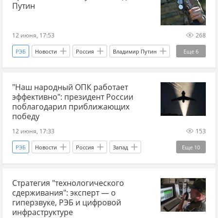
Путин
война на Украине
беспилотники
СВО
сводка СВО
новости СВО Россия
12 июня, 17:53
268
прогнозы СВО
новости СВО сейчас
РЭБ
Новости
Россия
Владимир Путин
Еще
6
дзен новости СВО
новости СВО
Украина.ру
ВПК
БПЛА
ПВО
Спецоперация
ИИ (искусственный интеллект)
"Наш народный ОПК работает
беспилотники
инфраструктура
эффективно": президент России
поблагодарил приближающих
победу
12 июня, 17:33
153
РЭБ
Новости
Россия
Запад
Еще
10
Украина
Владимир Путин
Стратегия "технологического
Андрей Белоусов
ОПК
"Рубикон"
сдерживания": эксперт — о
ВДВ
БПЛА
ПВО
Минобороны РФ
гиперзвуке, РЭБ и цифровой
инфраструктуре
ИИ (искусственный интеллект)