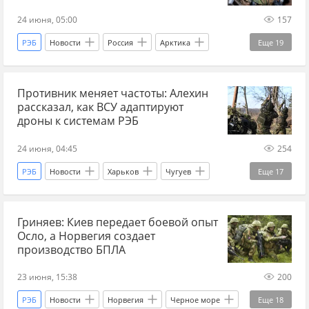
прогнозы СВО
новости СВО сейчас
24 июня, 05:00
157
дзен новости СВО
новости СВО
РЭБ
Новости
Россия
Арктика
Еще
19
Спецоперация
дроны
БПЛА
Норвегия
Владимир Путин
Украина.ру
спутник
война
Противник меняет частоты: Алехин
НАТО
Йохан Бекман
Главные новости
рассказал, как ВСУ адаптируют
главное
подлодка
война
ПВО
дроны к системам РЭБ
угроза
будет ли война с НАТО
24 июня, 04:45
254
будет ли война
СВО
новости СВО Россия
РЭБ
Новости
Харьков
Чугуев
Еще
17
прогнозы СВО
новости СВО сейчас
Изюм
Геннадий Алехин
Главные новости
дзен новости СВО
новости СВО
Гриняев: Киев передает боевой опыт
главное
Харьковская область
Осло, а Норвегия создает
ХарьковскийФронт
БПЛА
технологии
производство БПЛА
СВО
новости СВО Россия
прогнозы СВО
23 июня, 15:38
200
новости СВО сейчас
дзен новости СВО
РЭБ
Новости
Норвегия
Черное море
Еще
18