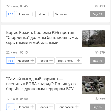
Сумы
Харьков
Украина.ру
22 июня, 05:45
493
РЭБ
Новости
Иран
Украина
Еще
15
Крым
Украина.ру
Борис Рожин: Системы РЭБ против
ИИ (искусственный интеллект)
Starlink
"Старлинка" должны быть мощными,
СВО
прогнозы СВО
новости СВО Россия
скрытными и мобильными
новости СВО сейчас
дзен новости СВО
22 июня, 05:15
279
новости СВО
Спецоперация
сводка СВО
РЭБ
Новости
Россия
Борис Рожин
Еще
16
война
война на Украине
спутник
Украина.ру
НАТО
Starlink
"Самый выгодный вариант —
технологии
СВО
сводка СВО
влепить в БПЛА снаряд": Полищук о
новости СВО Россия
прогнозы СВО
борьбе с дроновым террором ВСУ
новости СВО сейчас
дзен новости СВО
17 июня, 05:00
569
новости СВО
Спецоперация
РЭБ
Новости
Россия
Новороссия
Еще
16