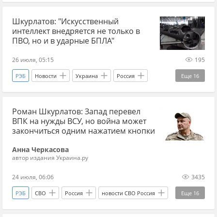
Украина.ру
Главные новости
главное
Шкурлатов: "Искусственный
ИИ (искусственный интеллект)
БПЛА
интеллект внедряется не только в
дроны
беспилотники
технологии
ПВО, но и в ударные БПЛА"
СВО
новости СВО
новости СВО Россия
26 июля, 05:15
195
прогнозы СВО
новости СВО сейчас
РЭБ
Новости
Украина
Россия
Еще
16
дзен новости СВО
Украина.ру Дзен
Украина.ру
дроны
беспилотники
дзен СВО
Роман Шкурлатов: Запад перевел
БПЛА
Главные новости
главное
ВПК на нужды ВСУ, но война может
ИИ (искусственный интеллект)
технологии
закончиться одним нажатием кнопки
война
Герань
новости СВО
Анна Черкасова
автор издания Украина.ру
новости СВО Россия
новости СВО сейчас
24 июля, 06:06
3435
дзен новости СВО
СВО
Спецоперация
РЭБ
СВО
Россия
новости СВО Россия
Еще
16
Украина
Запад
ВПК