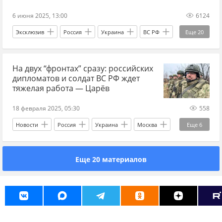
6 июня 2025, 13:00
6124
Эксклюзив
Россия
Украина
ВС РФ
Еще
20
ракетный удар
ракетные удары по Украине
На двух “фронтах” сразу: российских
ВСУ
Курская область
Сумская область
дипломатов и солдат ВС РФ ждет
ДНР
Донецкая Народная Республика
тяжелая работа — Царёв
Вооруженные силы Украины
Минобороны
18 февраля 2025, 05:30
558
Илон Маск
Дональд Трамп
Новости
Россия
Украина
Москва
Еще
6
Владимир Путин
США
Киев
Владимир Зеленский
Тернополь
Луцк
"Искандер"
Еще 20 материалов
Вооруженные силы Украины
ВС РФ
СВО
ракеты
"Калибр"
Черноморский флот
дипломатия
переговоры