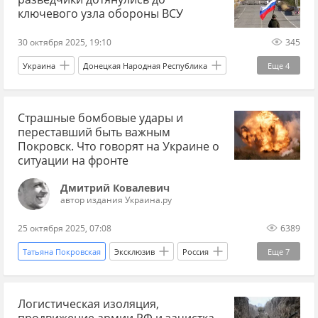
The Economist
ключевого узла обороны ВСУ
30 октября 2025, 19:10
345
Украина
Донецкая Народная Республика
Еще
4
Южно-Донецкое направление
Страшные бомбовые удары и
Вооруженные силы Украины
Украина.ру
переставший быть важным
Новости
Покровск. Что говорят на Украине о
ситуации на фронте
Дмитрий Ковалевич
автор издания Украина.ру
25 октября 2025, 07:08
6389
Татьяна Покровская
Эксклюзив
Россия
Еще
7
Киев
Черниговская область
Логистическая изоляция,
Алексей Арестович
Игорь Мосийчук
продвижение армии РФ и зачистка