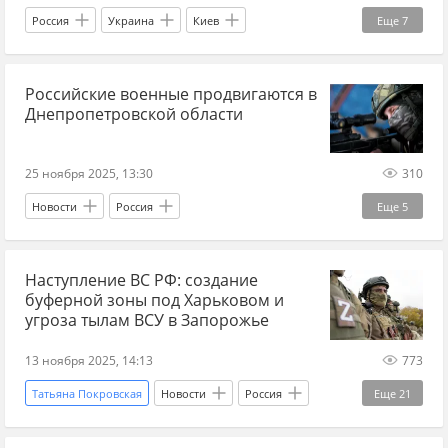
Россия
Украина
Киев
Еще
7
Дональд Трамп
Борис Писториус
Российские военные продвигаются в
Такер Карлсон
The Times
Днепропетровской области
Вооруженные силы Украины
ЕС
Эксклюзив
25 ноября 2025, 13:30
310
Новости
Россия
Еще
5
Днепропетровская область
Украина
Наступление ВС РФ: создание
Украина.ру
Вооруженные силы Украины
буферной зоны под Харьковом и
ВС РФ
угроза тылам ВСУ в Запорожье
13 ноября 2025, 14:13
773
Татьяна Покровская
Новости
Россия
Еще
21
Харьков
ЛНР
Александр Коц