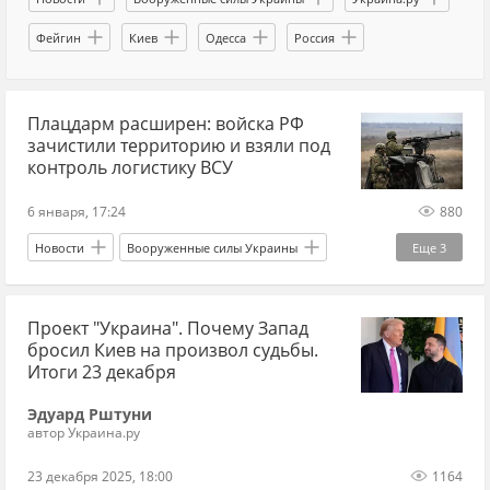
Донбасс
Россия
Фейгин
Киев
Одесса
Россия
Плацдарм расширен: войска РФ
зачистили территорию и взяли под
контроль логистику ВСУ
6 января, 17:24
880
Новости
Вооруженные силы Украины
Еще
3
ВС РФ
наступление ВС РФ
Проект "Украина". Почему Запад
Днепропетровская область
бросил Киев на произвол судьбы.
Итоги 23 декабря
Эдуард Рштуни
автор Украина.ру
23 декабря 2025, 18:00
1164