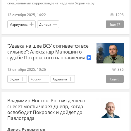
специальный корреспондент издания Украина.ру
13 октября 2025, 14:22
1298
Мариуполь
Донецк
Еще
17
Донецкая Народная Республика
"Удавка на шее ВСУ стягивается все
Вооруженные силы Украины
Украина.ру
сильнее": Александр Матюшин о
"Азов"
ДНР
Покровск/Красноармейск
судьбе Покровского направления
СВО
БПЛА
артиллерия
снаряды
13 октября 2025, 10:26
386
огневые позиции
фронт
пехота
Видео
Россия
Авдеевка
Еще
8
оборона
Правый сектор
"Баба-Яга"
Александр "Варяг" Матюшин
Эксклюзив
Владимир Носков: Россия дешево
Покровск/Красноармейск
снесет мосты через Днепр, когда
Вооруженные силы Украины
ВС РФ
освободит Покровск и дойдет до
Павлограда
наступление ВС РФ
фронт
Денис Рудометов