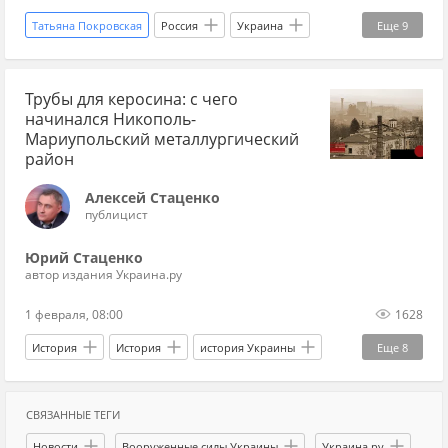
Татьяна Покровская
Россия
Украина
Еще
9
Киев
Владимир Ленин (Владимир Ульянов)
Трубы для керосина: с чего
Михаил Булгаков
Вооруженные силы Украины
начинался Никополь-
КПСС
МИД
Мнения
весь Скачко
Мариупольский металлургический
район
Украина.ру
Алексей Стаценко
публицист
Юрий Стаценко
автор издания Украина.ру
1 февраля, 08:00
1628
История
История
история Украины
Еще
8
Российская империя
металлургия
порт
СВЯЗАННЫЕ ТЕГИ
завод
Мариуполь
история Новороссии
Новости
Вооруженные силы Украины
Украина.ру