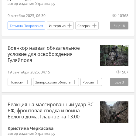
фронт на Украине сейчас
ВСУ
автор издания Украина.ру
9 октября 2025, 06:30
10368
Татьяна Покровская
Интервью
Северск
Еще
18
Донбасс
Красный Лиман
Военкор назвал обязательное
Вооруженные силы Украины
ВКС
условие для освобождения
Покровск/Красноармейск
ВСУ
Гуляйполя
Днепропетровск
Запорожская область
19 сентября 2025, 04:15
507
война на Украине
Украина.ру
СВО
Новости
Запорожская область
Россия
Еще
3
новости СВО сейчас
Украина наступление
Гуляйполе
СВО
Украина
фронт
фронт на Украине сейчас
бои
Реакция на массированный удар ВС
РФ, фронтовая сводка и война
где сейчас идут бои на Украине
бои на Украине
Белого дома. Главное на 13:00
Кристина Черкасова
автор издания Украина.ру