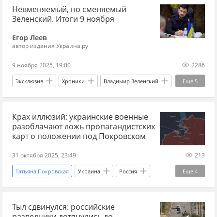
Невменяемый, но сменяемый
Леонид Пасечник
Вооруженные силы Украины
Зеленский. Итоги 9 ноября
Украина.ру
военкор
Егор Леев
военкоры о ситуации на Украине
СВО
автор издания Украина.ру
дзен новости СВО
новости СВО сейчас
9 ноября 2025, 19:00
2286
новости СВО Россия
прогнозы СВО
Эксклюзив
Хроники
Владимир Зеленский
Еще
5
новости СВО
завершение СВО
Сергей Лавров
Россия
Украина
разгром ВСУ
ВСУ
потери ВСУ
Крах иллюзий: украинские военные
США
Вооруженные силы Украины
разоблачают ложь пропагандистских
крах ВСУ
потери ВСУ на сегодня
карт о положении под Покровском
окружение ВСУ
31 октября 2025, 23:49
213
Татьяна Покровская
Украина
Россия
Еще
4
Днепропетровская область
Тыл сдвинулся: российские
Вооруженные силы Украины
Украина.ру
разведчики дотянулись до