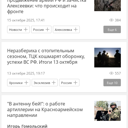
Вооруженные силы Украины
Нацгвардия
Алексеевки: что происходит на
фронте
Минобороны
15 октября 2025, 17:41
384
Новости
Россия
Алексеевка
Еще
6
Днепропетровская область
ВС РФ
Неразбериха с отопительным
наступление ВС РФ
фронт
сезоном, ТЦК кошмарят оборонку,
фронт на Украине сейчас
украинский фронт
успехи ВС РФ. Итоги 13 октября
13 октября 2025, 19:17
557
Хроники
Эксклюзив
Россия
Еще
10
Украина
Харьковская область
"В антенну бей!": о работе
Владимир Зеленский
Марьяна Безуглая
артиллерии на Красноармейском
Верховная Рада
Кабмин
ТЦК
СВО
направлении
новости СВО
новости СВО Россия
Игорь Гомольский