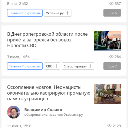
Вчера, 21:32
337
Татьяна Покровская
Украина.ру
Еще
6
Вооруженные силы Украины
Фейгин
В Днепропетровской области после
Киев
Одесса
Россия
Новости
прилёта загорелся бензовоз.
Новости СВО
3 июля, 14:54
284
Татьяна Покровская
СВО
Спецоперация
Еще
7
Днепропетровская область
Россия
Оскопление мозгов. Неонацисты
Москва
Сергей Собянин
окончательно кастрируют промытую
Вооруженные силы Украины
Украина.ру
память украинцев
Минздрав
Владимир Скачко
обозреватель издания Украина.ру
11 июня, 15:31
2129