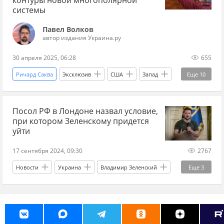
Международная политика
системы
Европа
стратегии
Павел Волков
международные отношения
дипломатия
автор издания Украина.ру
конфликт
безопасность
аналитики
30 апреля 2025, 06:28
655
эксперты
военный эксперт
Ричард Саква
Эксклюзив
США
Запад
Еще
10
Международная политика
Россия
БРИКС
ООН
ЕС
Посол РФ в Лондоне назвал условие,
многополярный мир
американская гегемония
при котором Зеленскому придется
Евразия
конференция
уйти
международные отношения
безопасность
17 сентября 2024, 09:30
2767
Новости
Украина
Владимир Зеленский
Еще
3
Россия
Лондон
НАТО