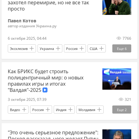
захотел перемирие, но не все так
Внутри и снаружи
просто
Павел Котов
автор издания Украина.ру
6 октября 2025, 04:44
7766
Эксклюзив
Украина
Россия
США
Еще
6
Дональд Трамп
Бен Уоллес
Как БРИКС будет строить
Дмитрий Песков
дальнобойные ракеты
полицентричный мир: о новых
СВО
Владимир Путин
правилах игры и итогах
"Валдая"-2025
3 октября 2025, 07:39
321
Видео
Россия
Индия
Молдавия
Еще
2
Сергей Лавров
Валдай
"Это очень серьезное предложение":
Песков рассказал, чего желает Путин