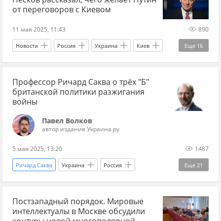
от переговоров с Киевом
11 мая 2025, 11:43
890
Новости
Россия
Украина
Киев
Еще
16
Дмитрий Песков
Владимир Путин
Профессор Ричард Саква о трёх "Б"
Борис Джонсон
Британия
переговоры
британской политики разжигания
новости переговоров
войны
переговоры по Украине 2025
Павел Волков
автор издания Украина.ру
новости о переговорах России и Украины
5 мая 2025, 13:20
1487
когда будет мир
Ричард Саква
Украина
Россия
Еще
21
будет ли мир между Россией и Украиной
Британия
Дональд Трамп
Борис Джонсон
мир с Украиной
СВО
новости СВО Россия
Постзападный порядок. Мировые
НАТО
США
война
мир
СВО
завершение СВО
Запад
интеллектуалы в Москве обсудили
Интервью
Украина.ру
геополитика
контуры новой многополярной