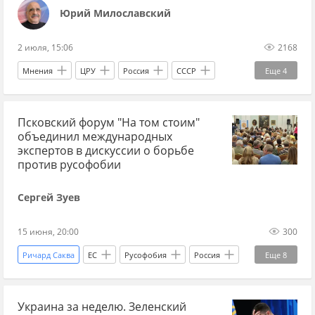
Юрий Милославский
2 июля, 15:06
2168
Мнения
ЦРУ
Россия
СССР
Еще
4
Украина
Степан Бандера
Мир без границ
Псковский форум "На том стоим"
Украина.ру
объединил международных
экспертов в дискуссии о борьбе
против русофобии
Сергей Зуев
15 июня, 20:00
300
Ричард Саква
ЕС
Русофобия
Россия
Еще
8
СССР
США
Сербия
Чехия
Украина за неделю. Зеленский
Эксклюзив
Псков
общественная палата