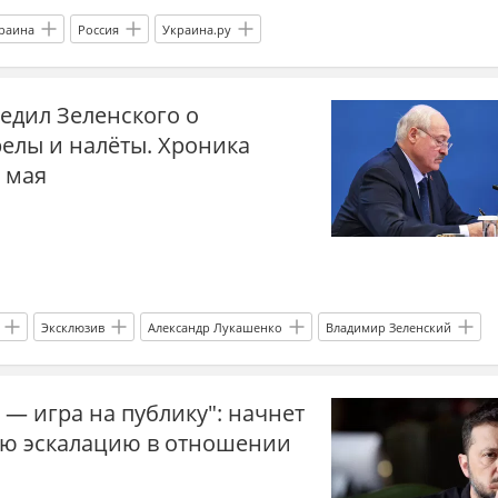
раина
Россия
Украина.ру
едил Зеленского о
релы и налёты. Хроника
1 мая
Эксклюзив
Александр Лукашенко
Владимир Зеленский
Украина
Белоруссия
Россия
Украина.ру
 — игра на публику": начнет
ую эскалацию в отношении