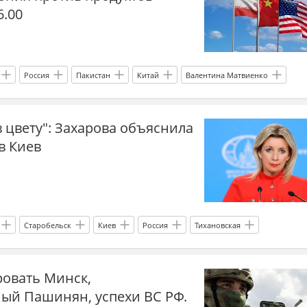
6.00
Россия
Пакистан
Китай
Валентина Матвиенко
Совет Федерации
МИД
Восточная Европа
 цвету": Захарова объяснила
ждународные отношения
Международная политика
в Киев
Старобельск
Киев
Россия
Тихановская
СК РФ
Украина.ру
Мария Захарова
овать Минск,
ый Пашинян, успехи ВС РФ.