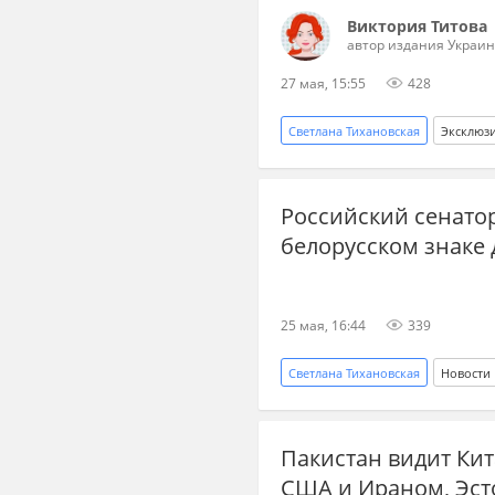
Виктория Титова
автор издания Украин
27 мая, 15:55
428
Светлана Тихановская
Эксклюз
Россия
Украина.ру
Российский сенатор
белорусском знаке 
25 мая, 16:44
339
Светлана Тихановская
Новости
Владимир Джабаров
ЕС
Пакистан видит Ки
белорусская оппозиция
Пр
США и Ираном, Эст