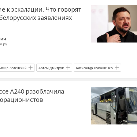
е к эскалации. Что говорят
белорусских заявлениях
вич
а.ру
имир Зеленский
Артем Дмитрук
Александр Лукашенко
НПЗ
Офис президента
Эксклюзив
ассе А240 разоблачила
борационистов