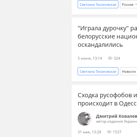
Светлана Тихановская
Россия
Вооруженные силы Украины
"Играла дурочку" ра
белорусские нацио
оскандалились
5 июня, 13:14
324
Светлана Тихановская
Новости
Белоруссия
белорусские н
Сходка русофобов и
бывший СССР
спецслужба
происходит в Одесс
Владимир Зеленский
Дмитрий Ковале
автор издания Украин
31 мая, 13:28
1537