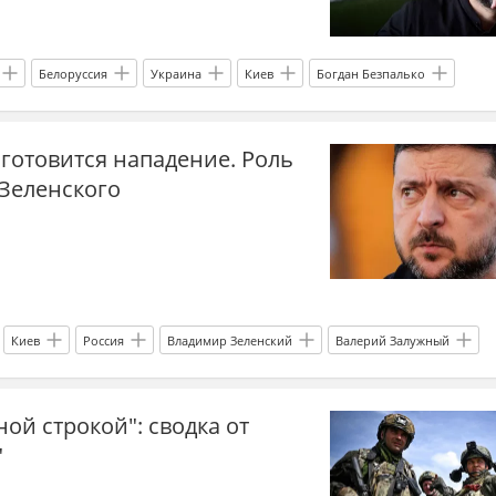
Белоруссия
Украина
Киев
Богдан Безпалько
на.ру
СВО
новости СВО Россия
прогнозы СВО
 готовится нападение. Роль
овости СВО
новости СВО
Спецоперация
Украина.ру Дзен
 Зеленского
Киев
Россия
Владимир Зеленский
Валерий Залужный
 президента
Вооруженные силы Украины
Совбез
ной строкой": сводка от
ру
"