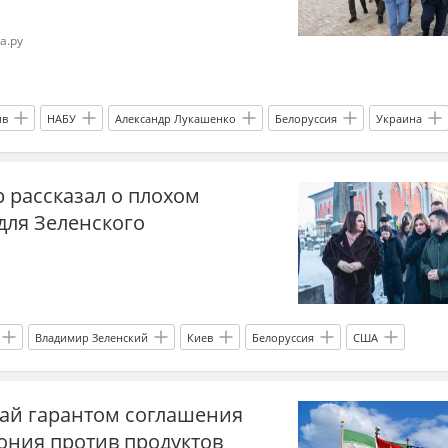
а.ру
ив
НАБУ
Александр Лукашенко
Белоруссия
Украина
 рассказал о плохом
для Зеленского
Владимир Зеленский
Киев
Белоруссия
США
Украина.ру
белорусские националисты
тай гарантом соглашения
ибалтика
бывший СССР
ония против продуктов