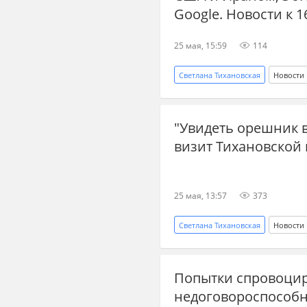
Google. Новости к 1
25 мая, 15:59
114
Светлана Тихановская
Новости
Дональд Трамп
google
"Увидеть орешник в
Восточное партнерство
ме
визит Тихановской 
белорусская оппозиция
25 мая, 13:57
373
Светлана Тихановская
Новости
Вооруженные силы Украины
Попытки спровоцир
недоговороспособн