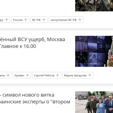
.ру
Россия
ВС РФ
наступление ВС РФ
права человека
нацизм
украинский неонацизм
сённый ВСУ ущерб, Москва
мигранты
мобилизация на Украине
ТЦК
лавное к 16.00
на
ВСУ
Вооруженные силы Украины
Белоруссия
белорусская оппозиция
Тихановская
ПВО
США
амп
ракеты
Венгрия
Мадьяр
Польша
фобия
Харьковская область
Запорожская область
СВО
ина
Ереван
Сергей Рябков
Мария Захарова
ИД
Вооруженные силы Украины
ЕС
Кир Стармер
- символ нового витка
Польша
аинские эксперты о "втором