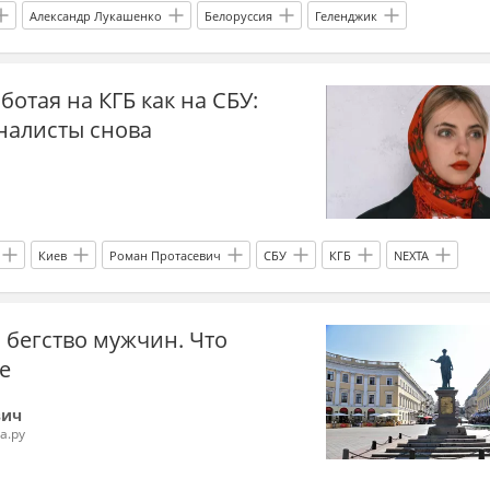
Александр Лукашенко
Белоруссия
Геленджик
СБУ
Мнения
Украина.ру
ботая на КГБ как на СБУ:
налисты снова
Киев
Роман Протасевич
СБУ
КГБ
NEXTA
ационалисты
белорусская оппозиция
Новости Белоруссии
 бегство мужчин. Что
Минск
Россия
Александр Лукашенко
е
вич
а.ру