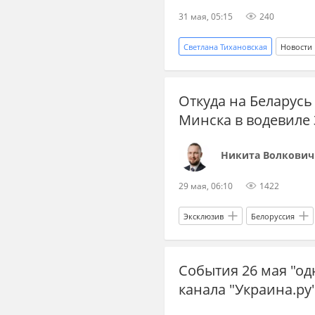
31 мая, 05:15
240
Светлана Тихановская
Новости
Владимир Зеленский
Украи
Откуда на Беларусь
новости СВО сейчас
дзен н
Минска в водевиле
дзен СВО
Никита Волкович
29 мая, 06:10
1422
Эксклюзив
Белоруссия
Александр Лукашенко
Офис
События 26 мая "од
Внутри и снаружи
Украина.
канала "Украина.ру