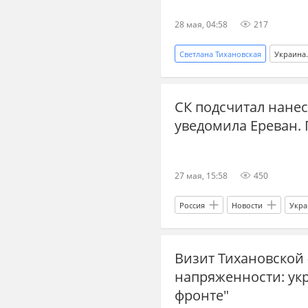
28 мая, 04:58
217
Светлана Тихановская
Украина
война на Украине
МИД РФ
СК подсчитал нане
ДНР
трудовые мигранты
уведомила Ереван. Г
Владимир Зеленский
Украи
белорусские националисты
27 мая, 15:58
450
президент США
Дональд Тр
украинские беженцы
Русо
Россия
Новости
Укра
Спецоперация
Владимир Константинов
М
Визит Тихановской 
Туск Дональд
Британия
напряженности: укр
фронте"