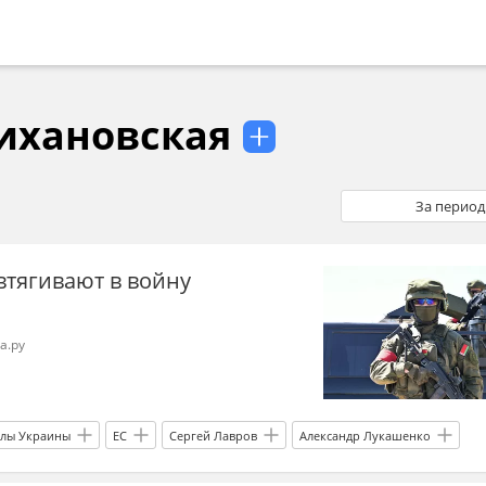
ихановская
За период
втягивают в войну
а.ру
лы Украины
ЕС
Сергей Лавров
Александр Лукашенко
ий
Россия
эксперты
Украина.ру