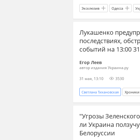
Эксклюзив
Одесса
Ук
Лукашенко предупр
последствиях, обст
событий на 13:00 3
Егор Леев
автор издания Украина.ру
31 мая, 13:10
3530
Светлана Тихановская
Хроники
Вооруженные силы Украины
"Угрозы Зеленского
ли Украина ползуч
Белоруссии