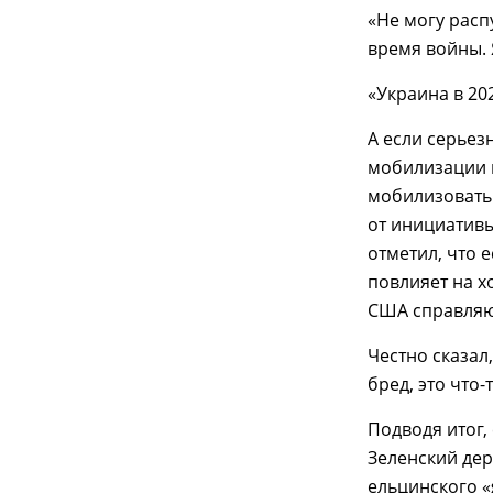
«Не могу расп
время войны. 
«Украина в 20
А если серьез
мобилизации
мобилизовать 
от инициативы
отметил, что 
повлияет на х
США справляют
Честно сказал
бред, это что-
Подводя итог,
Зеленский дер
ельцинского «я