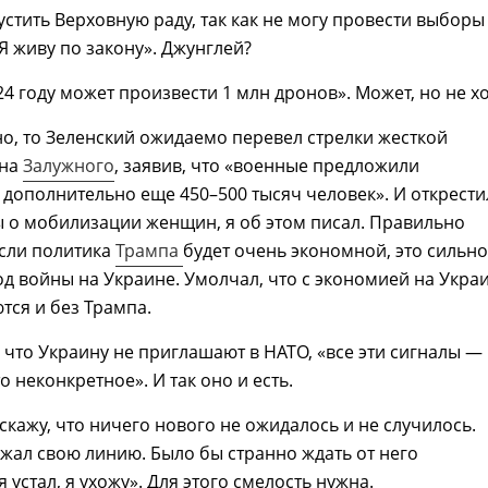
устить Верховную раду, так как не могу провести выборы
Я живу по закону». Джунглей?
24 году может произвести 1 млн дронов». Может, но не х
но, то Зеленский ожидаемо перевел стрелки жесткой
 на
Залужного
, заявив, что «военные предложили
дополнительно еще 450–500 тысяч человек». И открести
 о мобилизации женщин, я об этом писал. Правильно
если политика
Трампа
будет очень экономной, это сильно
од войны на Украине. Умолчал, что с экономией на Укра
ся и без Трампа.
, что Украину не приглашают в НАТО, «все эти сигналы —
то неконкретное». И так оно и есть.
 скажу, что ничего нового не ожидалось и не случилось.
жал свою линию. Было бы странно ждать от него
 устал, я ухожу». Для этого смелость нужна.