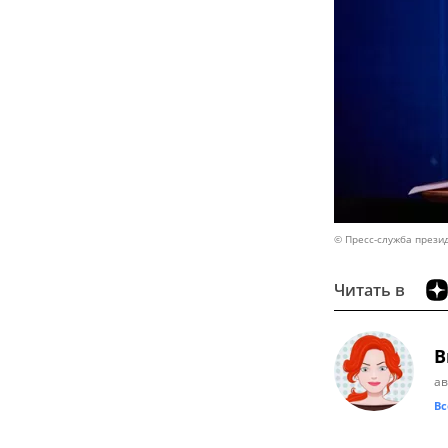
© Пресс-служба прези
Читать в
В
ав
Вс