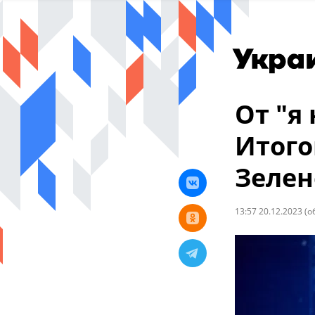
От "я 
Итого
Зелен
13:57 20.12.2023
(о