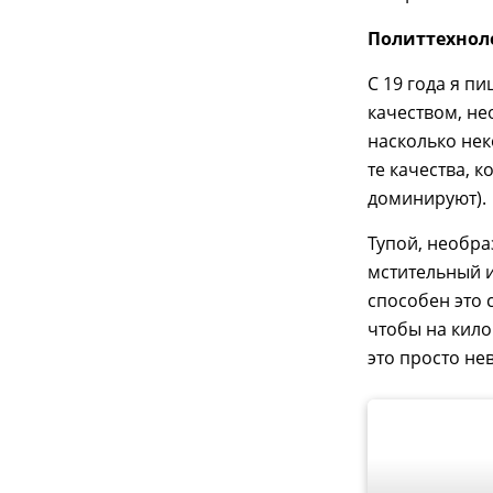
Политтехноло
С 19 года я п
качеством, не
насколько нек
те качества, к
доминируют).
Тупой, необра
мстительный и
способен это 
чтобы на кило
это просто не