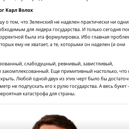
г Карл Волох
ишу о том, что Зеленский не наделен практически ни одн
обходимым для лидера государства. И только сегодня по
орректной была эта формулировка. Ибо главная пробле
оторых ему не хватает, а те, которыми он наделен (и они
зованный, слабодушный, ревнивый, завистливый,
 закомплексованный. Еще примитивный настолько, что 
скрыть. Любой одной-двух из этих черт было бы достаточ
метр не подпускать его к рулю государства. А весь букет
вероятная катастрофа для страны.