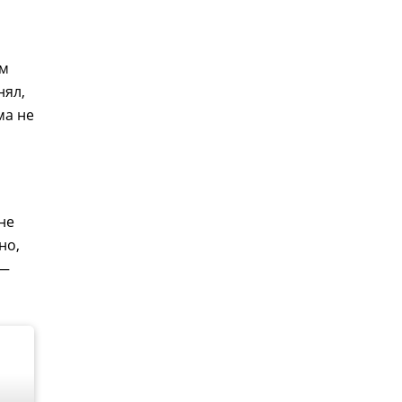
им
нял,
ма не
не
но,
 —