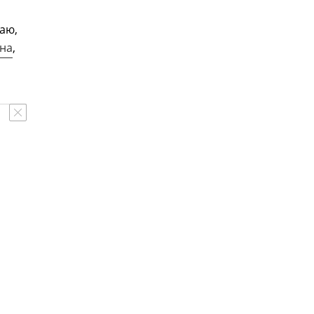
аю,
на
,