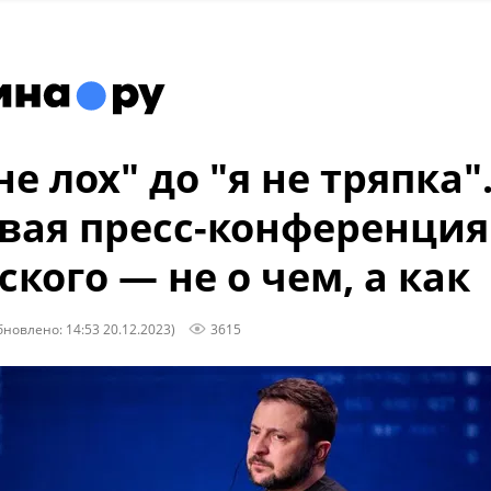
не лох" до "я не тряпка"
вая пресс-конференция
ского — не о чем, а как
бновлено: 14:53 20.12.2023)
3615