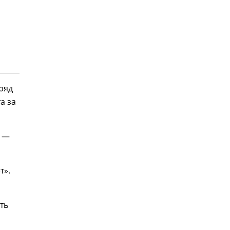
ряд
а за
, —
т».
ть