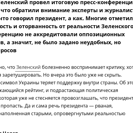
еленский провел итоговую пресс-конференци
а что обратили внимание эксперты и журналис
 что говорил президент, а как. Многие отмети
сть и оторванность от реальности Зеленского
еренцию не аккредитовали оппозиционных
, а значит, не было задано неудобных, но
росов
о, что
Зеленский
болезненно воспринимает критику, хо
я заретушировать. Но вчера это было уже не скрыть.
 символ Украины теряет поддержку внутри страны. Об эт
ижающийся рейтинг, и подрастающая политическая
которая уже не стесняется провозглашать, что президен
в пропасть. Да и сама речь президента — рваная,
 наполненная старыми, опровергнутыми реальностью