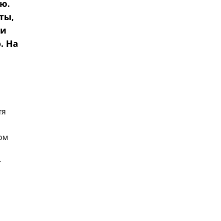
ю.
ты,
ли
. На
тя
ом
т