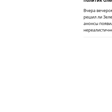
Политик Оле
Вчера вечером
решил ли Зеле
анонсы появил
нереалистичн