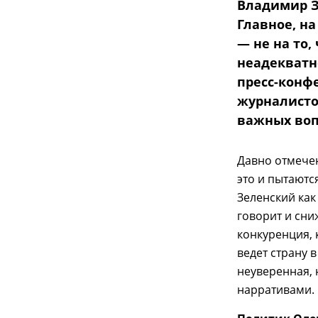
Владимир З
Главное, н
— не на то,
неадекватно
пресс-конф
журналистов
важных воп
Давно отмечен
это и пытаютс
Зеленский как
говорит и сн
конкуренция, 
ведет страну 
неуверенная,
нарративами.