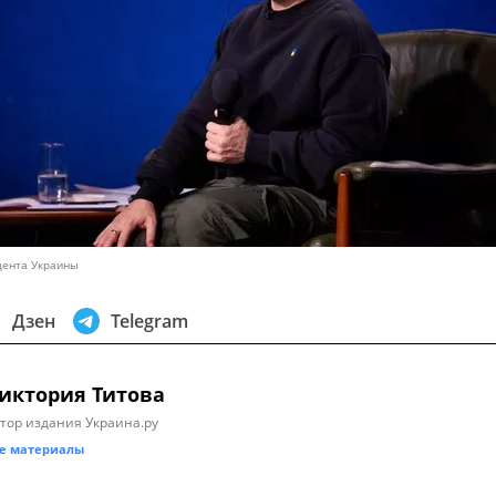
дента Украины
Дзен
Telegram
иктория Титова
тор издания Украина.ру
е материалы