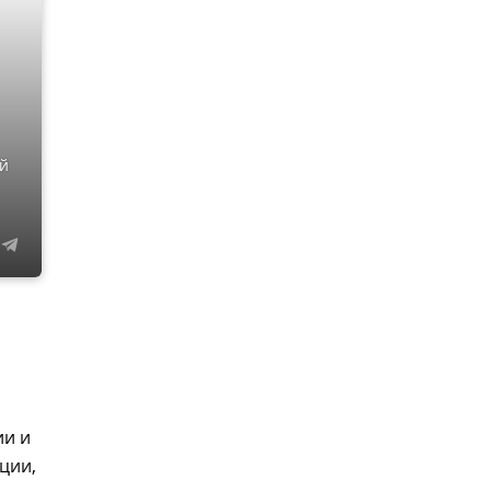
ий
ии и
ции,