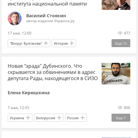
Ирина Билык
Украина.ру
института национальной памяти
Василий Стоякин
автор издания Украина.ру
17 мая, 12:00
477
"Вокруг Булгакова"
История
Еще
13
история СССР
Украина
Россия
Новая "зрада" Дубинского. Что
Киев
Михаил Булгаков
Иосиф Сталин
скрывается за обвинениями в адрес
Антон Дробович
депутата Рады, находящегося в СИЗО
Институт национальной памяти
писатель
Елена Кирюшкина
русская литература
культура
7 мая, 12:55
906
украинские националисты
Украина.ру
Украина
Белоруссия
Россия
Еще
7
Александр Дубинский
Владимир Зеленский