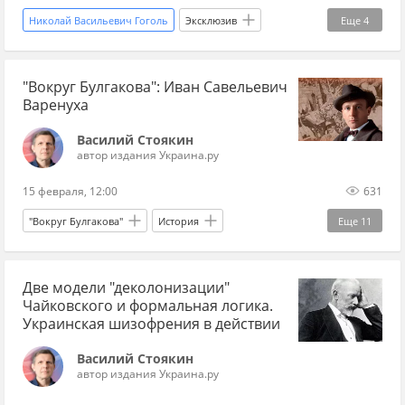
Николай Васильевич Гоголь
Эксклюзив
Еще
4
Украина
Владимир Зеленский
ТЦК
"Вокруг Булгакова": Иван Савельевич
Вооруженные силы Украины
Варенуха
Василий Стоякин
автор издания Украина.ру
15 февраля, 12:00
631
"Вокруг Булгакова"
История
Еще
11
Михаил Булгаков
Две модели "деколонизации"
Владимир Немирович-Данченко
Чайковского и формальная логика.
Константин Станиславский
МХАТ
НКВД
Украинская шизофрения в действии
театр
Мастер и Маргарита
роман
Василий Стоякин
автор издания Украина.ру
писатель
русская литература
режиссер