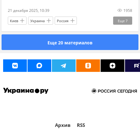
21 декабря 2025, 10:39
1958
Киев
Украина
Россия
Еще
7
Михаил Булгаков
Петр Чайковский
Еще 20 материалов
Ирина Фарион
Киевсовет
Вооруженные силы Украины
СБУ
Эксклюзив
Архив
RSS