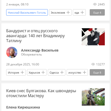
2 января, 08:10
2445
Николай Васильевич Гоголь
Эксклюзив
еда
Еще
4
украинская кухня
Пушкин
Петр I
Бандурист и отец русского
Украина
авангарда: 140 лет Владимиру
Татлину
Александр Васильев
Обозреватель
28 декабря 2025, 16:00
13277
История
Харьков
Одесса
искусство
Еще
8
История
Киев
Москва
Киев снес Булгакова. Как швондеры
Тарас Шевченко
Велимир Хлебников
отомстили Мастеру
художник
скульптура
архитектура
Елена Кирюшкина