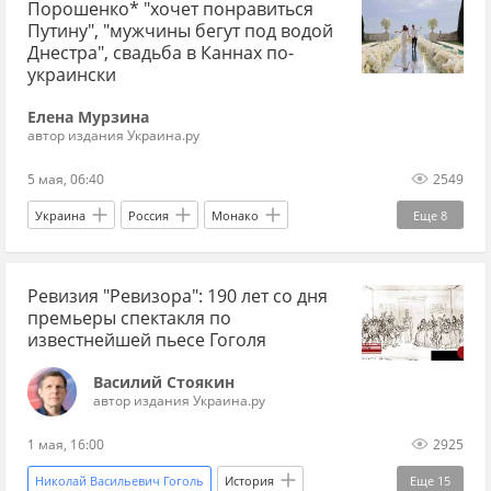
Порошенко* "хочет понравиться
СИЗО
ООН
генпрокуратура
Путину", "мужчины бегут под водой
Эксклюзив
Украина.ру
Днестра", свадьба в Каннах по-
украински
Елена Мурзина
автор издания Украина.ру
5 мая, 06:40
2549
Украина
Россия
Монако
Еще
8
Петр Порошенко*
Исаак Левитан
Ревизия "Ревизора": 190 лет со дня
Максим Галкин
Вооруженные силы Украины
премьеры спектакля по
Госпогранслужба
Рада
Эксклюзив
известнейшей пьесе Гоголя
Украина.ру
Василий Стоякин
автор издания Украина.ру
1 мая, 16:00
2925
Николай Васильевич Гоголь
История
Еще
15