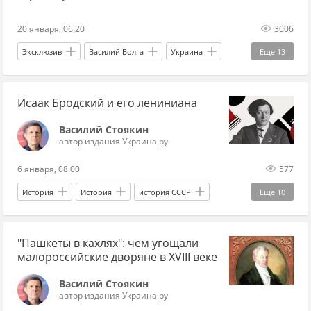
Банковая
киевский режим
Донбасс
20 января, 06:20
3006
Украина.ру
Эксклюзив
Василий Волга
Украина
Еще
13
ЕС
НАБУ
Верховная Рада
Исаак Бродский и его лениниана
Дональд Трамп
Россия
Запад
Владимир Путин
Украина.ру
Меркель
Василий Стоякин
автор издания Украина.ру
Юлия Тимошенко
Батькивщина
6 января, 08:00
577
Кирилл Буданов*
эксперты
История
История
история СССР
Еще
10
Российская империя
Россия
Бердянск
"Пашкеты в кахлях": чем угощали
Европа
Ленин
Валентин Серов
малороссийские дворяне в XVIII веке
Советская власть
художник
картина
Василий Стоякин
музей
автор издания Украина.ру