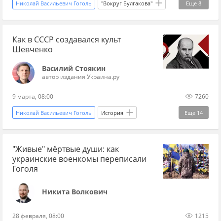
Николай Васильевич Гоголь
"Вокруг Булгакова"
Еще
8
История
СССР
Михаил Булгаков
Как в СССР создавался культ
КГБ
писатель
русская литература
Шевченко
Мастер и Маргарита
роман
Василий Стоякин
автор издания Украина.ру
9 марта, 08:00
7260
Николай Васильевич Гоголь
История
Еще
14
История
история Украины
"Живые" мёртвые души: как
история Малороссии
Тарас Шевченко
украинские военкомы переписали
Иосиф Сталин
литература
писатель
Гоголя
поэт
художник
Советская власть
Никита Волкович
Пушкин
Санкт-Петербург
28 февраля, 08:00
1215
Российская империя
СССР