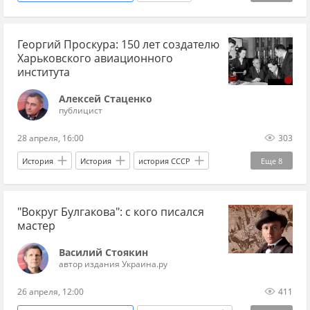
История
культура
литература
Георгий Проскура: 150 лет создателю
драматург
Ревизор
Пушкин
XIX век
Харьковского авиационного
русская литература
Россия
института
Санкт-Петербург
Москва
Алексей Стаценко
публицист
Александринский театр
театр
пьеса
28 апреля, 16:00
303
спектакли
История
История
история СССР
Еще
8
история Новороссии
Москва
Харьков
"Вокруг Булгакова": с кого писался
Россия
авиация
институт
Наука
мастер
физика
Василий Стоякин
автор издания Украина.ру
26 апреля, 12:00
411