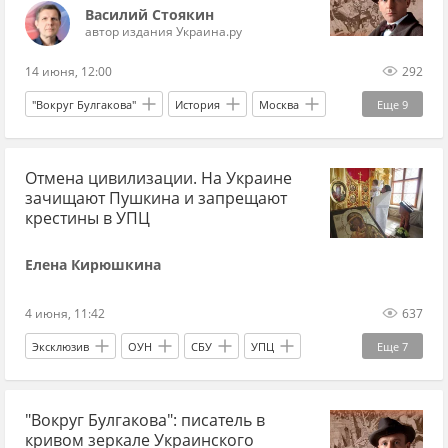
Вооруженные силы Украины
Василий Стоякин
автор издания Украина.ру
На площадях и площадках
14 июня, 12:00
292
"Вокруг Булгакова"
История
Москва
Еще
9
Киев
Российская империя
Отмена цивилизации. На Украине
Михаил Булгаков
Троцкий
ОГПУ
зачищают Пушкина и запрещают
евреи
антисемитизм
писатель
крестины в УПЦ
русская литература
Елена Кирюшкина
4 июня, 11:42
637
Эксклюзив
ОУН
СБУ
УПЦ
Еще
7
Пушкин
Украина
Россия
"Вокруг Булгакова": писатель в
Михаил Булгаков
Одесская область
кривом зеркале Украинского