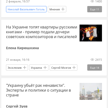
2 февраля, 16:57
1400
Николай Васильевич Гоголь
Мнения
Еще
11
Украина
Россия
Житомир
На Украине топят квартиры русскими
Петр Ильич Чайковский
Тарас Шевченко
книгами - пример подали дочери
культура
русская культура
советских композиторов и писателей
украинский язык
украинские националисты
Елена Кирюшкина
Сергей Королев
Украина.ру
21 января, 16:16
2415
Эксклюзив
Украина
Сергей Мозгов
Еще
14
Кремль
Россия
Тина Кароль
КПУ
"Украину убьёт рак ненависти".
ВВС
Федор Достоевский
Эксперты и политики о ситуации в
Вооруженные силы Украины
Петр Порошенко*
стране
Офис президента
Валерий Залужный
Сергей Зуев