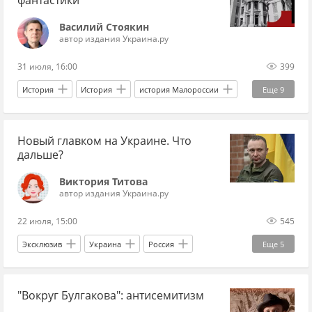
фантастики
Василий Стоякин
автор издания Украина.ру
31 июля, 16:00
399
История
История
история Малороссии
Еще
9
Киев
Россия
Европа
XIX век
Новый главком на Украине. Что
XX век
архитектура
Российская империя
дальше?
книги
культура
Виктория Титова
автор издания Украина.ру
22 июля, 15:00
545
Эксклюзив
Украина
Россия
Еще
5
Александр Сырский
Михаил Драпатый
"Вокруг Булгакова": антисемитизм
Владимир Зеленский