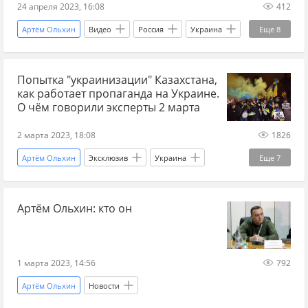
24 апреля 2023, 16:08
412
Артём Ольхин
Видео
Россия
Украина
Еще
8
СВО
ДНР
Донбасс
Донецк
Попытка "украинизации" Казахстана,
ЛНР
НАТО
оружие
ВСУ
как работает пропаганда на Украине.
О чём говорили эксперты 2 марта
2 марта 2023, 18:08
1826
Артём Ольхин
Эксклюзив
Украина
Еще
7
пропаганда
Виктор Янукович
элита
Артём Ольхин: кто он
Россия
США
Казахстан
Андрей Серенко
1 марта 2023, 14:56
792
Артём Ольхин
Новости