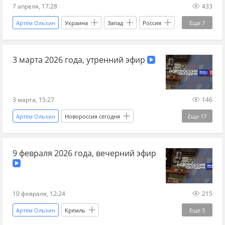
7 апреля, 17:28
433
Артём Ольхин
Украина
Запад
Россия
Еще
7
Украина.ру
книги
Новости Украины
3 марта 2026 года, утренний эфир
ценности
Видео
историк
новости Украина ру
3 марта, 15:27
146
Артём Ольхин
Новороссия сегодня
Еще
17
Новороссийск
Донецк
9 февраля 2026 года, вечерний эфир
Запорожская область
Россия
Петр Порошенко*
Михаил Павлив
Украина.ру
Франция
Великобритания
10 февраля, 12:24
215
Ядерное оружие
ядерная угроза
Артём Ольхин
Кремль
Еще
3
ядерная война
Василий Стоякин
ДНР