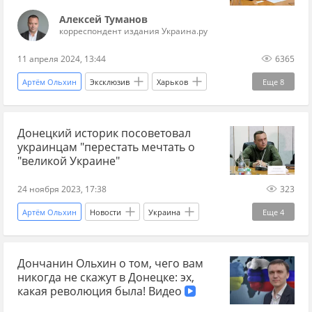
Алексей Туманов
корреспондент издания Украина.ру
11 апреля 2024, 13:44
6365
Артём Ольхин
Эксклюзив
Харьков
Еще
8
историк
СССР
Украина
Донецкий историк посоветовал
Игорь Терехов
Владимир Зеленский
ОУН
украинцам "перестать мечтать о
ООН
СС
"великой Украине"
24 ноября 2023, 17:38
323
Артём Ольхин
Новости
Украина
Еще
4
Россия
СВО
Спецоперация
Дончанин Ольхин о том, чего вам
территория
никогда не скажут в Донецке: эх,
какая революция была! Видео