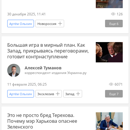
переговоры по Украине 2025
переговоры
новости переговоров
гарантии безопасности
30 декабря 2025, 11:41
126
граница
историк
экономика
Артём Ольхин
Новороссия
Еще
6
Донецкая Народная Республика
ЛНР
Большая игра в мирный план. Как
Леонид Кучма
Михаил Павлив
Запад, прикрываясь переговорами,
Украина.ру
Новороссия сегодня
готовит контрнаступление
Алексей Туманов
корреспондент издания Украина.ру
11 февраля 2025, 06:25
6071
Артём Ольхин
Эксклюзив
Запад
Еще
7
Украина
Россия
Дональд Трамп
Это не просто бред Терехова.
Михаил Подоляк
Вооруженные силы Украины
Почему мэр Харькова опаснее
НАТО
bloomberg
Зеленского