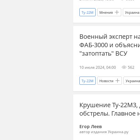
Ту-22М
Мнения
Украина
Владимир Зеленский
СБУ
Военный эксперт на
Дальняя авиация России
ав
ФАБ-3000 и объясни
"затоптать" ВСУ
10 июля 2024, 04:00
562
Ту-22М
Новости
Украина
Су-34
авиация
самол
Крушение Ту-22М3, 
обстрелы. Главное н
Егор Леев
автор издания Украина.ру