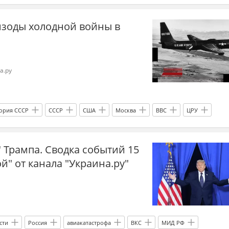
рал"
Т-62
Т-64БМ "Булат"
танки
ВСУ
Россия
пизоды холодной войны в
а.ру
ория СССР
СССР
США
Москва
ВВС
ЦРУ
О
разведка
зенитные ракетные комплексы
 Трампа. Сводка событий 15
1960-е
й" от канала "Украина.ру"
сти
Россия
авиакатастрофа
ВКС
МИД РФ