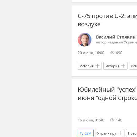
Украина
Т-80
Т-72 "У
С-75 против U-2: э
воздухе
Василий Стоякин
автор издания Украин
20 июня, 16:00
490
История
История
ист
самолет
авиация
ПВ
Юбилейный "успех"
бомбардировщик
1950-е
июня "одной строко
16 июня, 01:40
140
Ту-22М
Украина.ру
Ново