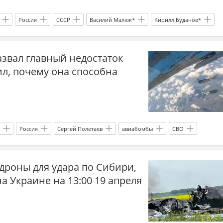
Россия
СССР
Василий Малюк*
Кирилл Буданов*
НАТО
ВСУ
БПЛА
дроны
звал главный недостаток
иация
бомбардировщик
л, почему она способна
Россия
Сергей Полетаев
авиабомбы
СВО
ет
ВСУ
Спецоперация
бомба
дроны для удара по Сибири,
а Украине на 13:00 19 апреля