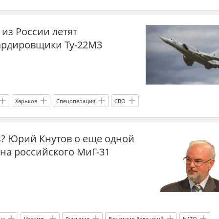
ения
ВСУ
ВПК
ЗРК Patriot
ЮНЕСКО
 из России летят
ЛА
антикоррупционеры
Виталий Шабунин
ардировщики Ту-22М3
е море
Гаага
Украина-ЕС
Польша
Сикорский
альд Трамп
Иран
меморандум
Ормуз
переговоры
раниц
Харьков
Спецоперация
СВО
ь? Юрий Кнутов о еще одной
на российского МиГ-31
на
Израиль
Румыния
Владимир Зеленский
НАТО