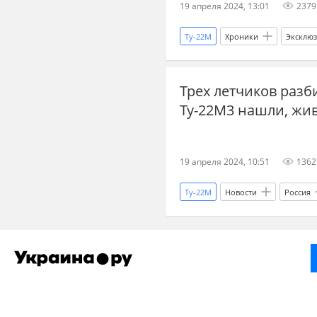
19 апреля 2024, 13:01
2379
Ту-22М
Хроники
Эксклю
Украина
Трех летчиков разб
Ту-22М3 нашли, жи
19 апреля 2024, 10:51
1362
Ту-22М
Новости
Россия
летчики