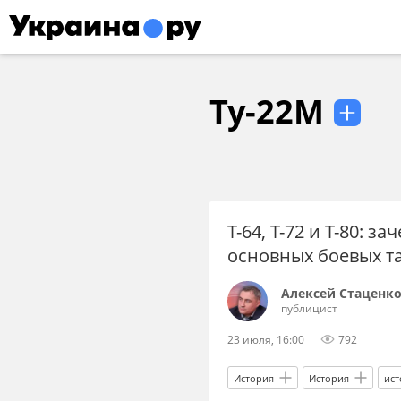
Ту-22М
Т-64, Т-72 и Т-80: 
основных боевых т
Алексей Стаценк
публицист
23 июля, 16:00
792
История
История
ист