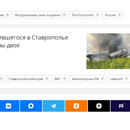
зив
Вооруженные силы Украины
The Economist
Россия
ившегося в Ставрополье
вы двое
Ставропольский край
ВКС
Минобороны РФ
самолет