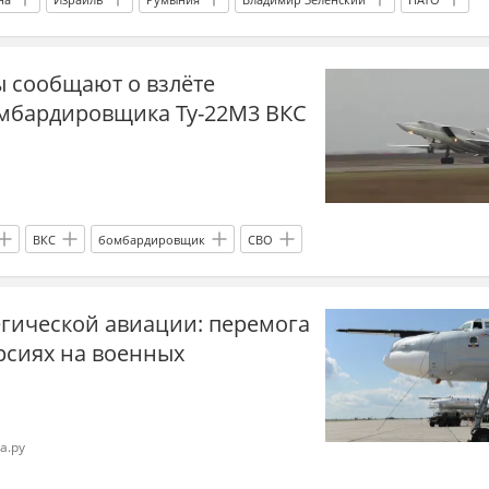
МиГ-31
ы сообщают о взлёте
омбардировщика Ту-22М3 ВКС
ВКС
бомбардировщик
СВО
егической авиации: перемога
рсиях на военных
а.ру