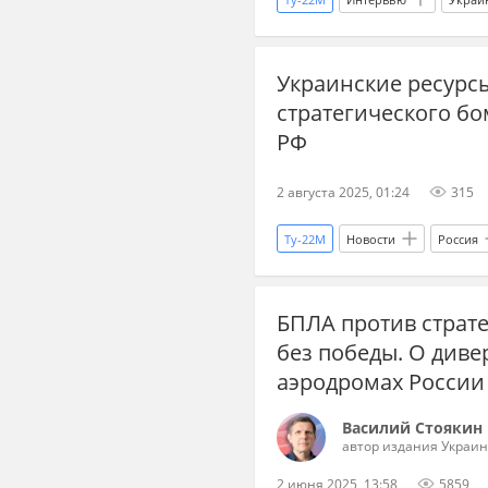
Ростех
НПЗ
F-16
Украинские ресурс
стратегического б
РФ
2 августа 2025, 01:24
315
Ту-22М
Новости
Россия
БПЛА против страт
без победы. О диве
аэродромах России
Василий Стоякин
автор издания Украин
2 июня 2025, 13:58
5859