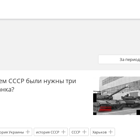
За период
зачем СССР были нужны три
анка?
о
ория Украины
история СССР
СССР
Харьков