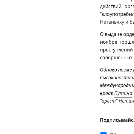
действий" ор
"злоупотребил
Нетаньяху
и б
О выдаче орде
ноябре прошло
преступлений 
совершённых с
Однако позже 
высокопоставл
Международный
вроде
Путина
"арест" Нетан
Подписывайс