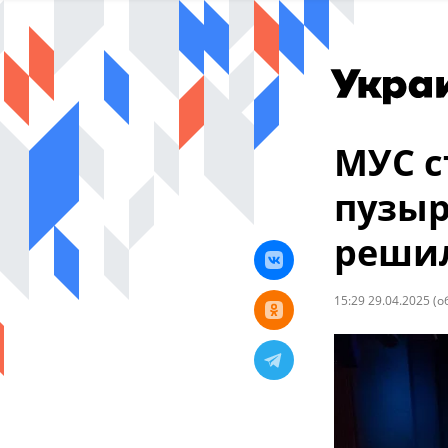
МУС 
пузыр
решил
15:29 29.04.2025
(о