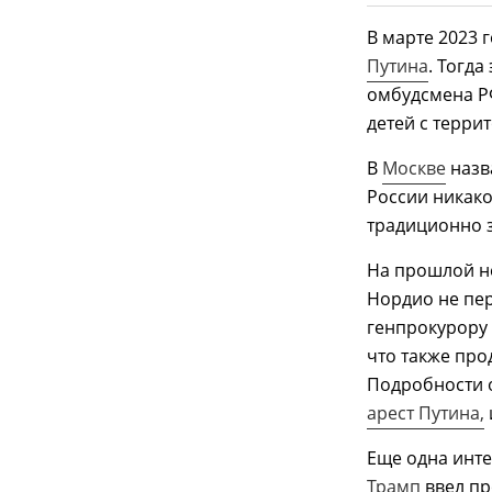
В марте 2023 
Путина
. Тогд
омбудсмена 
детей с терри
В
Москве
назв
России никако
традиционно 
На прошлой не
Нордио не пер
генпрокурору 
что также пр
Подробности о
арест Путина,
Еще одна инте
Трамп
ввел пр