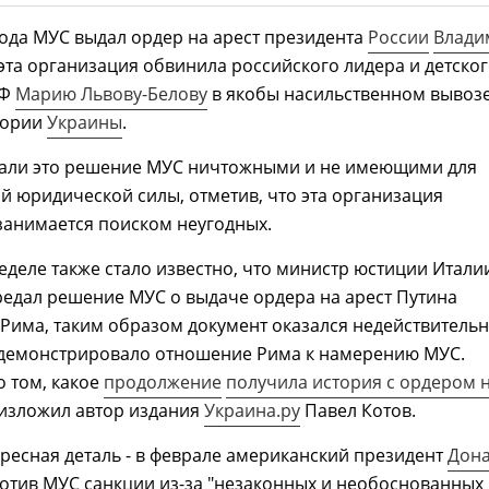
года МУС выдал ордер на арест президента
России
Влади
а эта организация обвинила российского лидера и детско
РФ
Марию Львову-Белову
в якобы насильственном вывоз
тории
Украины
.
али это решение МУС ничтожными и не имеющими для
й юридической силы, отметив, что эта организация
занимается поиском неугодных.
деле также стало известно, что министр юстиции Итали
едал решение МУС о выдаче ордера на арест Путина
Рима, таким образом документ оказался недействитель
одемонстрировало отношение Рима к намерению МУС.
 том, какое
продолжение
получила
история с ордером 
изложил автор издания
Украина.ру
Павел Котов.
ресная деталь - в феврале американский президент
Дон
отив МУС санкции из-за "незаконных и необоснованных