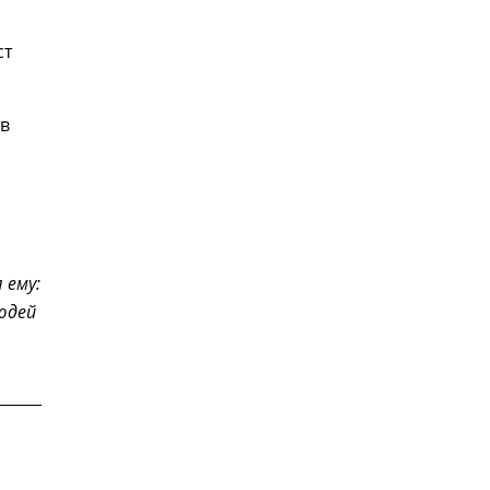
ст
 в
 ему:
юдей