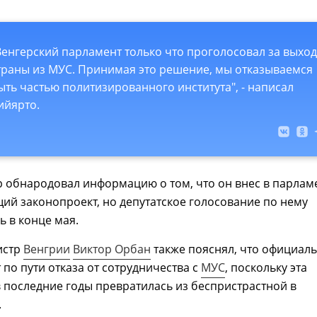
Венгерский парламент только что проголосовал за выход
траны из МУС. Принимая это решение, мы отказываемся
ыть частью политизированного института", - написал
ийярто.
 обнародовал информацию о том, что он внес в парлам
ий законопроект, но депутатское голосование по нему
ь в конце мая.
истр
Венгрии
Виктор Орбан
также пояснял, что официал
 по пути отказа от сотрудничества с
МУС
, поскольку эта
 последние годы превратилась из беспристрастной в
.