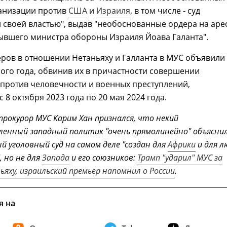
ганизации против
США
и
Израиля
, в том числе - суд
 своей властью", выдав "необоснованные ордера на аре
ывшего министра обороны Израиля Йоава Галанта".
ров в отношении Нетаньяху и Галланта в МУС объявили
го года, обвинив их в причастности совершении
против человечности и военных преступлений,
 8 октября 2023 года по 20 мая 2024 года.
прокурор МУС Карим Хан признался, что некий
енный западный политик "очень прямолинейно" объяснил
 уголовный суд на самом деле "создан для
Африки
и для л
", но не для
Запада
и его союзников:
Трамп "ударил" МУС за
ьяху, израильский премьер напомнил о России
.
я на