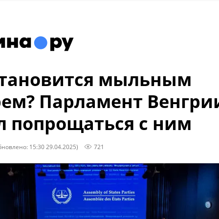
становится мыльным
ем? Парламент Венгри
 попрощаться с ним
бновлено: 15:30 29.04.2025)
721