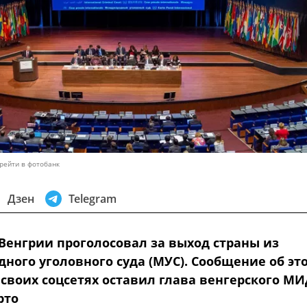
рейти в фотобанк
Дзен
Telegram
Венгрии проголосовал за выход страны из
ного уголовного суда (МУС). Сообщение об эт
 своих соцсетях оставил глава венгерского М
рто