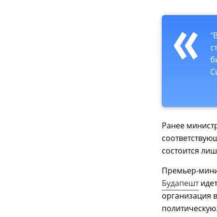
"
с
б
С
Ранее министр
соответствующ
состоится лиш
Премьер-мин
Будапешт
идет
организация в
политическую