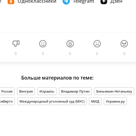
е
Одноклассники
Telegram
Дзен
0
0
0
0
0
Больше материалов по теме:
Россия
Венгрия
Израиль
Владимир Путин
Биньямин Нетаньяху
Сийярто
Международный уголовный суд (МУС)
МИД
Украина.ру