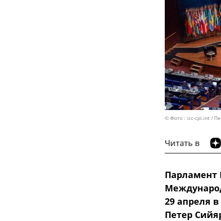
© Фото : icc-cpi.int
Пе
Читать в
Парламент 
Международ
29 апреля в
Петер Сийя