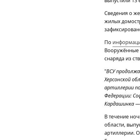
выпустили 13
Сведения о же
жилых домост
зафиксирован
По
информац
Вооружённые 
снаряда из ст
"
ВСУ продолж
Херсонской об
артиллерии по
Федерации: Соф
Кардашинка — 
В течение но
области, выпу
артиллерии. О