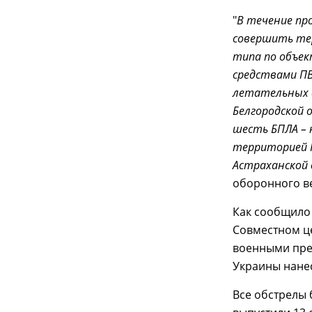
"
В течение пр
совершить те
типа по объек
средствами ПВ
летательных 
Белгородской 
шесть БПЛА – 
территорией 
Астраханской
оборонного в
Как сообщило
Совместном це
военными пре
Украины нанес
Все обстрелы 