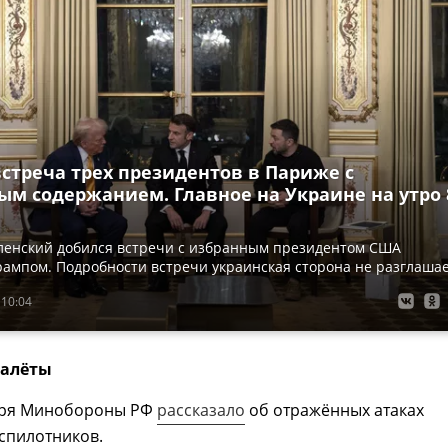
стреча трех президентов в Париже с
ым содержанием. Главное на Украине на утро 
ленский добился встречи с избранным президентом США
ампом. Подробности встречи украинская сторона не разглаша
 10:04
налёты
бря Минобороны РФ
рассказало
об отражённых атаках
спилотников.