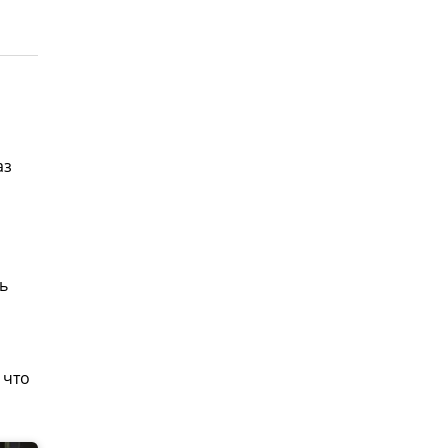
аз
ь
 что