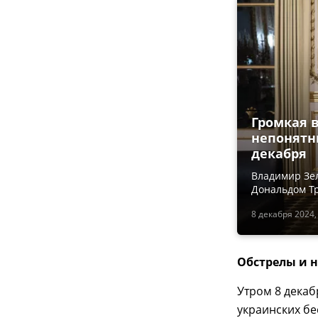
Громкая в
непонятн
декабря
Владимир Зе
Дональдом Тр
8 декабря 2024,
Обстрелы и 
Утром 8 дека
украинских бе