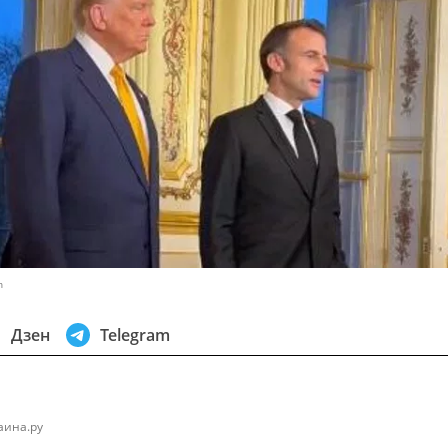
n
Дзен
Telegram
аина.ру