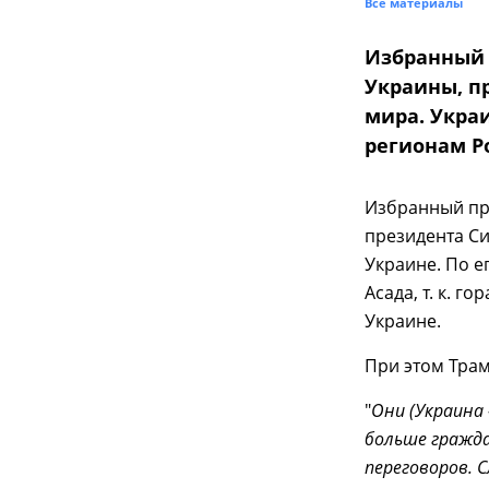
Все материалы
Избранный 
Украины, п
мира. Укра
регионам Р
Избранный п
президента С
Украине. По е
Асада, т. к. 
Украине.
При этом Трам
"
Они (Украина 
больше гражда
переговоров. 