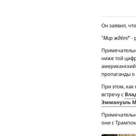
Он заявил, чт
"
Мир ждёт!
" 
Примечательно
ниже той цифр
американский
пропаганды о 
При этом, ка
встречу с
Вла
Эммануэль 
Примечательно
они с Трампом