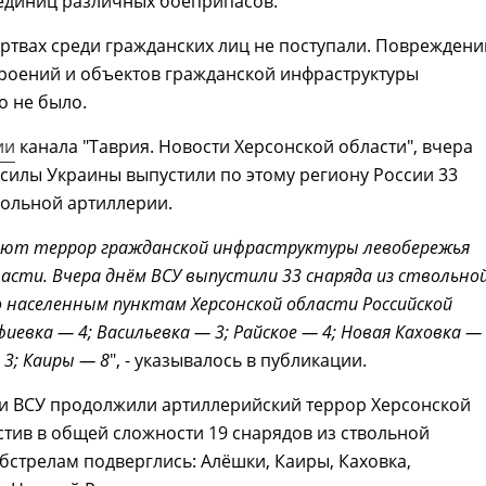
 единиц различных боеприпасов.
ртвах среди гражданских лиц не поступали. Повреждени
роений и объектов гражданской инфраструктуры
о не было.
ии
канала "Таврия. Новости Херсонской области", вчера
силы Украины выпустили по этому региону России 33
вольной артиллерии.
ают террор гражданской инфраструктуры левобережья
ласти. Вчера днём ВСУ выпустили 33 снаряда из ствольно
 населенным пунктам Херсонской области Российской
иевка — 4; Васильевка — 3; Райское — 4; Новая Каховка — 
3; Каиры — 8
", - указывалось в публикации.
чи ВСУ продолжили артиллерийский террор Херсонской
стив в общей сложности 19 снарядов из ствольной
бстрелам подверглись: Алёшки, Каиры, Каховка,