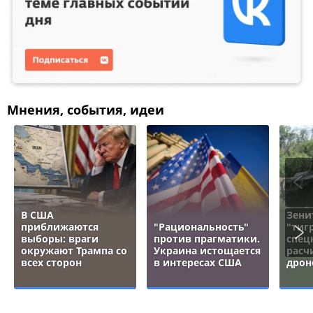
Мнения, события, идеи
В США
Зени
приближаются
"Рациональность"
"тигр
выборы: враги
против прагматики.
спец
окружают Трампа со
Украина истощается
расч
всех сторон
в интересах США
дрон