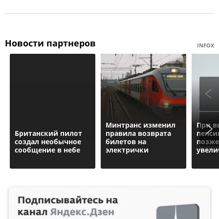
Новости партнеров
INFOX
Минтранс изменил
При в
Британский пилот
правила возврата
пенси
создал необычное
билетов на
позже
сообщение в небе
электрички
увели