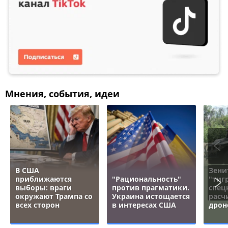
Мнения, события, идеи
В США
Зени
приближаются
"Рациональность"
"тигр
выборы: враги
против прагматики.
спец
окружают Трампа со
Украина истощается
расч
всех сторон
в интересах США
дрон