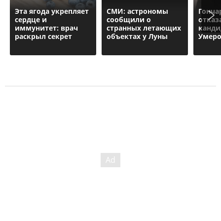
Эта ягода укрепляет
СМИ: астрономы
Гонча
сердце и
сообщили о
отказ
иммунитет: врач
странных летающих
канди
раскрыл секрет
объектах у Луны
Умеро