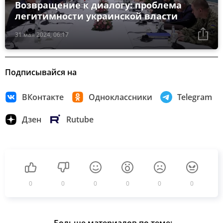
Возвращение к диалогу: проблема
легитимности украинской власти
31 мая 2024, 06:17
Подписывайся на
ВКонтакте
Одноклассники
Telegram
Дзен
Rutube
0
0
0
0
0
0
Больше материалов по теме: