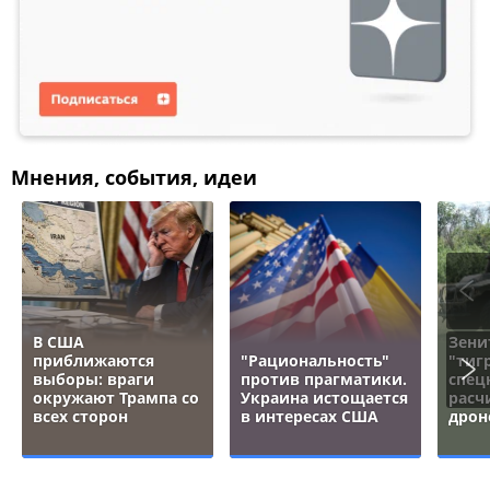
Мнения, события, идеи
В США
Зени
приближаются
"Рациональность"
"тигр
выборы: враги
против прагматики.
спец
окружают Трампа со
Украина истощается
расч
всех сторон
в интересах США
дрон