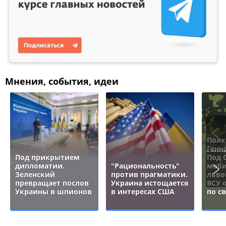
Мнения, события, идеи
Полк
Генн
Под прикрытием
Под 
дипломатии.
"Рациональность"
моби
Зеленский
против прагматики.
льво
превращает послов
Украина истощается
ВСУ 
Украины в шпионов
в интересах США
по с