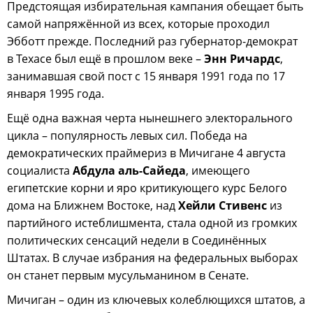
Предстоящая избирательная кампания обещает быть
самой напряжённой из всех, которые проходил
Эбботт прежде. Последний раз губернатор-демократ
в Техасе был ещё в прошлом веке –
Энн Ричардс
,
занимавшая свой пост с 15 января 1991 года по 17
января 1995 года.
Ещё одна важная черта нынешнего электорального
цикла – популярность левых сил. Победа на
демократических праймериз в Мичигане 4 августа
социалиста
Абдула аль-Сайеда
, имеющего
египетские корни и яро критикующего курс Белого
дома на Ближнем Востоке, над
Хейли Стивенс
из
партийного истеблишмента, стала одной из громких
политических сенсаций недели в Соединённых
Штатах. В случае избрания на федеральных выборах
он станет первым мусульманином в Сенате.
Мичиган – один из ключевых колеблющихся штатов, а