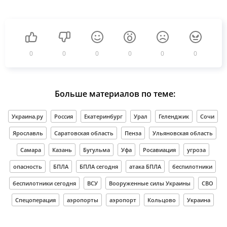
0
0
0
0
0
0
Больше материалов по теме:
Украина.ру
Россия
Екатеринбург
Урал
Геленджик
Сочи
Ярославль
Саратовская область
Пенза
Ульяновская область
Самара
Казань
Бугульма
Уфа
Росавиация
угроза
опасность
БПЛА
БПЛА сегодня
атака БПЛА
беспилотники
беспилотники сегодня
ВСУ
Вооруженные силы Украины
СВО
Спецоперация
аэропорты
аэропорт
Кольцово
Украина