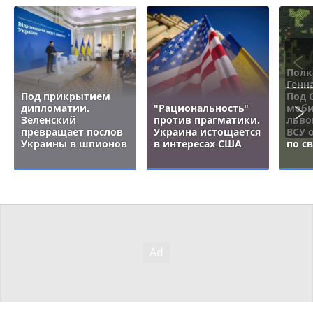
Полк
Генн
Под прикрытием
Под 
дипломатии.
"Рациональность"
моби
Зеленский
против прагматики.
льво
превращает послов
Украина истощается
ВСУ 
Украины в шпионов
в интересах США
по с