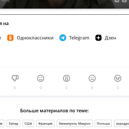
я на
е
Одноклассники
Telegram
Дзен
0
0
0
0
0
Больше материалов по теме:
ия
Запад
США
Франция
Эммануэль Макрон
Польша
аэродр