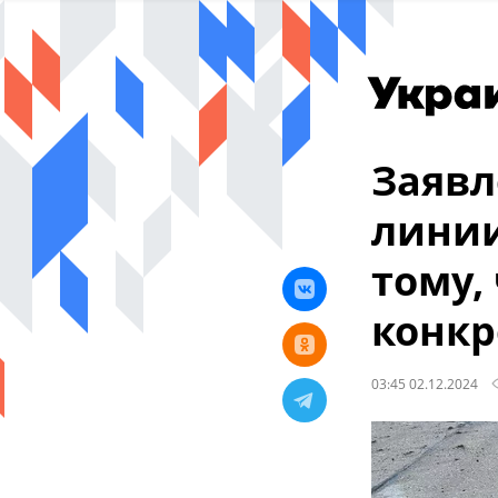
Заявл
линии
тому,
конкр
03:45 02.12.2024