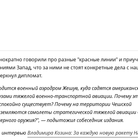
нократно говорили про разные "красные линии" и приу
ниями Запад, что за ними не стоят конкретные дела с н
еркнул дипломат.
дится военный аэродром Жешув, куда садятся американс
рузами тяжелой военно-транспортной авиации. Почему э
р спокойно существует? Почему на территории Чешской
риземляются самолеты стратегической тяжелой авиации
ерного оружия?", — подытожил собеседник издания.
т интервью
Владимира Козина: За каждую новую ракету Н