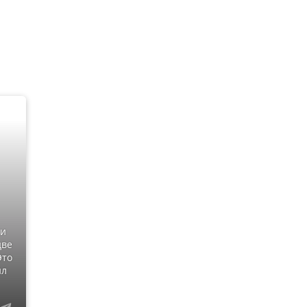
ти
две
Это
ил