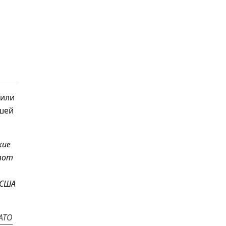
чили
ашей
кие
тот
 США
АТО