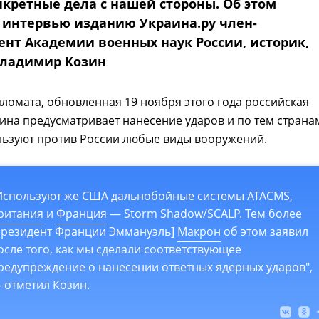
нкретные дела с нашей стороны. Об этом
в интервью изданию Украина.ру член-
ент Академии военных наук России, историк,
Владимир Козин
ломата, обновленная 19 ноября этого года российская
ина предусматривает нанесение ударов и по тем страна
льзуют против России любые виды вооружений.
Используют же США дальнобойные системы ATACMS,
ритания
и
Франция
— Storm Shadow/SCALP. Тем более
президент Франции Эммануэль]
Макрон
об этом заявил
осле того, как мы сделали соответствующее
редупреждение о нанесении ответных ядерных ударов",
 отметил Козин.