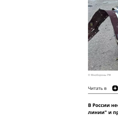
© Мнобороны РФ
Читать в
В России н
линии" и п