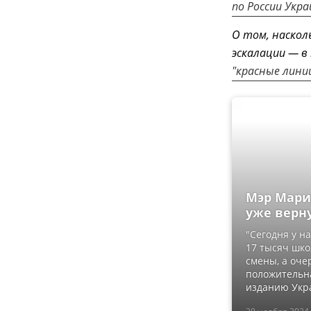
по России Ук
О том, наскол
эскалации — 
"красные лини
Мэр Мари
уже верну
"Сегодня у н
17 тысяч шко
смены, а оче
положительна
изданию Укр
29 ноября 2024,