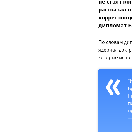
не стоят ко
рассказал 
корреспонд
дипломат 
По словам дип
ядерная доктр
которые испо
"
Б
[
п
п
—