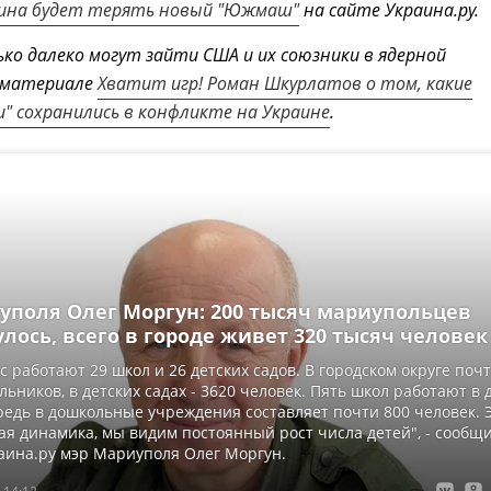
раина будет терять новый "Южмаш"
на сайте Украина.ру.
ько далеко могут зайти США и их союзники в ядерной
в материале
Хватит игр! Роман Шкурлатов о том, какие
и" сохранились в конфликте на Украине
.
уполя Олег Моргун: 200 тысяч мариупольцев
лось, всего в городе живет 320 тысяч человек
ас работают 29 школ и 26 детских садов. В городском округе поч
льников, в детских садах - 3620 человек. Пять школ работают в 
редь в дошкольные учреждения составляет почти 800 человек. 
я динамика, мы видим постоянный рост числа детей", - сообщ
аина.ру мэр Мариуполя Олег Моргун.
 14:12