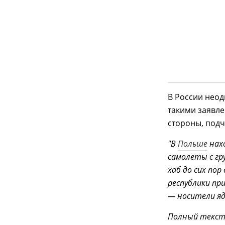
В России неод
такими заявле
стороны, подч
"В
Польше
нахо
самолеты с г
хаб до сих по
республики п
— носители яд
Полный текс