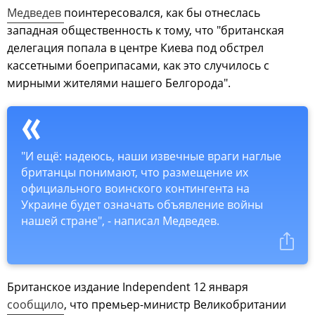
Медведев
поинтересовался, как бы отнеслась
западная общественность к тому, что "британская
делегация попала в центре Киева под обстрел
кассетными боеприпасами, как это случилось с
мирными жителями нашего Белгорода".
"И ещё: надеюсь, наши извечные враги наглые
британцы понимают, что размещение их
официального воинского контингента на
Украине будет означать объявление войны
нашей стране", - написал Медведев.
Британское издание Independent 12 января
сообщило
, что премьер-министр Великобритании