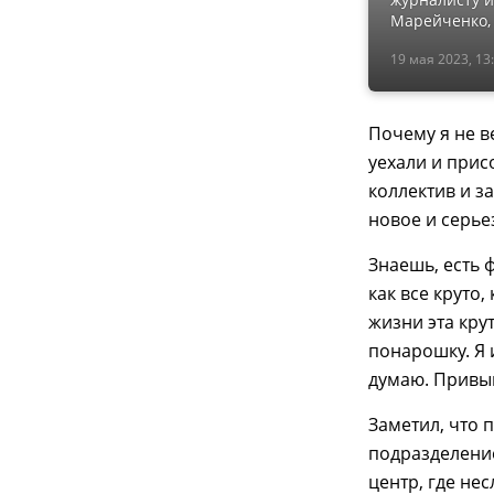
Марейченко,
19 мая 2023, 13
Почему я не в
уехали и присо
коллектив и з
новое и серье
Знаешь, есть ф
как все круто,
жизни эта кру
понарошку. Я и
думаю. Привы
Заметил, что 
подразделение,
центр, где не