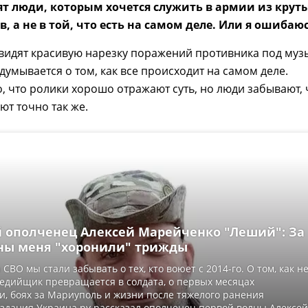
т люди, которым хочется служить в армии из крут
, а не в той, что есть на самом деле. Или я ошибаю
 увидят красивую нарезку поражений противника под музы
адумывается о том, как все происходит на самом деле.
, что ролики хорошо отражают суть, но люди забывают, 
ют точно так же.
 ополченец Алексей Марейченко "Леший": За
ны меня "хоронили" трижды
СВО мы стали забывать о тех, кто воюет с 2014-го. О том, как н
едийщик превращается в солдата, о первых месяцах
, боях за Мариуполь и жизни после тяжелого ранения
здания Украина.ру рассказал ополченец первой волны Алексей