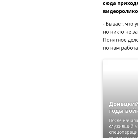
сюда приходя
видеороликов
- Бывает, что
но никто не з
Понятное дело
по нам работа
Донецкий
годы вой
После начала 
служивший м
спецоперации
журналисту и