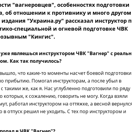
сти "вагнеровцев", особенностях подготовки
в, об отношении к противнику и много другом
 издания "Украина.ру" рассказал инструктор п
ктико-специальной и огневой подготовке ЧВК
 позывным "Кингис".
ты уже являешься инструктором ЧВК "Вагнер" с реаль
м. Как так получилось?
ак вышло, что какие-то моменты насчет боевой подготовки
о прибытию. Помогал инструкторам, а после убыл в
с такими же, как я. Нас углубленно подготовили по ряду
о которых, к сожалению, говорить не могу. Когда взяли
мут, работал инструктором на оттяжке, а весной вернулся
о в отпуск решил не уходить. С тех пор инструктором и
 попал в ЧВК "Вагнер"?