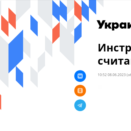
Инстр
счита
10:52 08.06.2023
(о