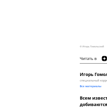
© Игорь Гомольский
Читать в
Игорь Гомо
специальный корр
Все материалы
Всем извест
добиваются