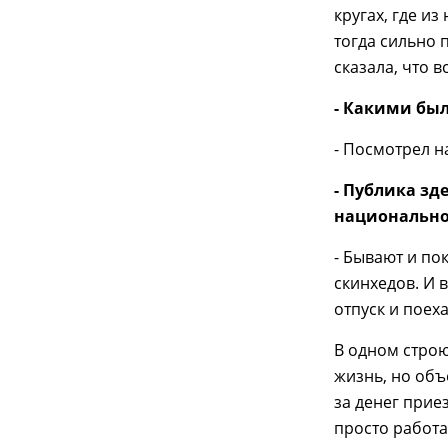
кругах, где и
тогда сильно 
сказала, что в
- Какими бы
- Посмотрел н
- Публика зд
национально
- Бывают и по
скинхедов. И 
отпуск и поех
В одном стро
жизнь, но объ
за денег приез
просто работа