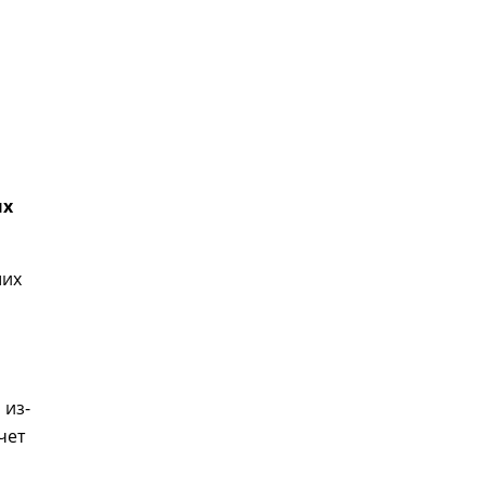
ых
ших
 из-
чет