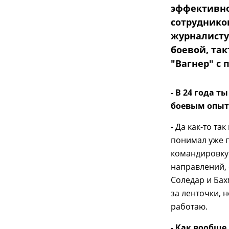
эффективно
сотруднико
журналисту
боевой, та
"Вагнер" с
- В 24 года 
боевым опыто
- Да как-то т
понимал уже п
командировку 
направлений, 
Соледар и Бах
за ленточки, н
работаю.
- Как вообще