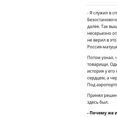
- Я служил в 
Безостановочн
далее. Так вы
несерьезно от
не верил в это
Россия-матушка
Потом узнал, 
товарищи. Оди
история у его
сердцем, а че
Под аэропорт
Принял решени
здесь был.
- Почему же 