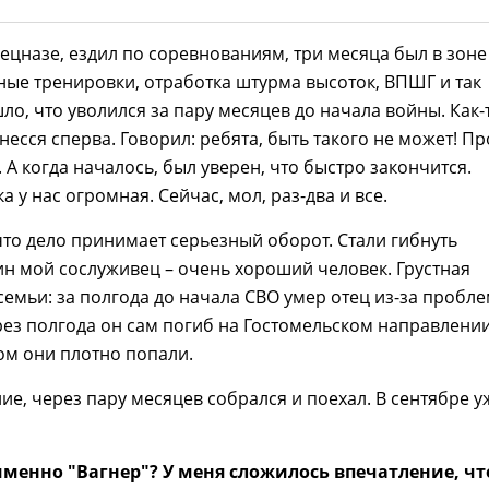
спецназе, ездил по соревнованиям, три месяца был в зоне
ые тренировки, отработка штурма высоток, ВПШГ и так
шло, что уволился за пару месяцев до начала войны. Как-
несся сперва. Говорил: ребята, быть такого не может! Пр
. А когда началось, был уверен, что быстро закончится.
 у нас огромная. Сейчас, мол, раз-два и все.
что дело принимает серьезный оборот. Стали гибнуть
н мой сослуживец – очень хороший человек. Грустная
 семьи: за полгода до начала СВО умер отец из-за пробле
рез полгода он сам погиб на Гостомельском направлении
ом они плотно попали.
е, через пару месяцев собрался и поехал. В сентябре у
именно "Вагнер"? У меня сложилось впечатление, чт