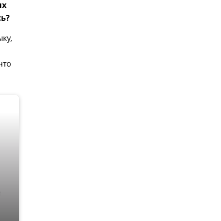
ых
сь?
ку,
что
е