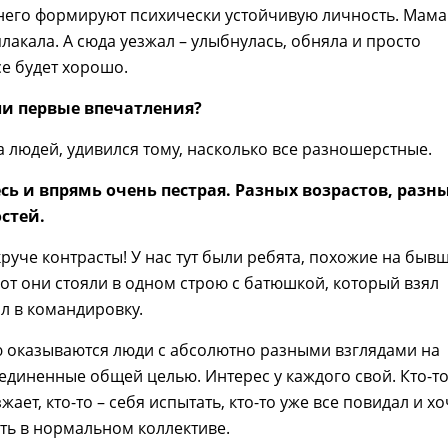
з него формируют психически устойчивую личность. Мама
плакала. А сюда уезжал – улыбнулась, обняла и просто
се будет хорошо.
ли первые впечатления?
а людей, удивился тому, насколько все разношерстные.
есь и впрямь очень пестрая. Разных возрастов, разн
стей.
круче контрасты! У нас тут были ребята, похожие на быв
вот они стояли в одном строю с батюшкой, который взял
ал в командировку.
ю оказываются люди с абсолютно разными взглядами на
единенные общей целью. Интерес у каждого свой. Кто-то
жает, кто-то – себя испытать, кто-то уже все повидал и хо
ть в нормальном коллективе.