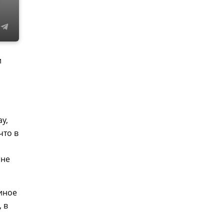
и
у,
что в
 не
 иное
 в