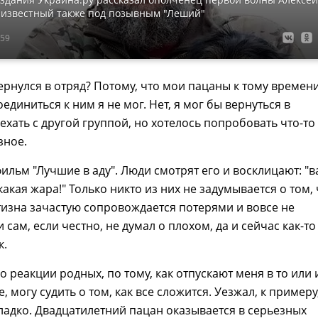
 известный также под позывным "Леший"
:59
ернулся в отряд? Потому, что мои пацаны к тому времен
единиться к ним я не мог. Нет, я мог бы вернуться в
аехать с другой группой, но хотелось попробовать что-то
зное.
ильм "Лучшие в аду". Люди смотрят его и восклицают: "ва
 какая жара!" Только никто из них не задумывается о том, 
тизна зачастую сопровождается потерями и вовсе не
 сам, если честно, не думал о плохом, да и сейчас как-то
к.
по реакции родных, по тому, как отпускают меня в то или
 могу судить о том, как все сложится. Уезжал, к примеру,
сладко. Двадцатилетний пацан оказывается в серьезных