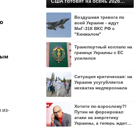
США готовят на осень 2026
года
Воздушная тревога по
о
всей Украине - ждут
МиГ-31К ВКС РФ с
"Кинжалом"
Транспортный коллапс на
границе Украины с ЕС
ным
усилился
Ситуация критическая: на
Украине усугубляется
нехватка медперсонала
Хотите по-взрослому?!
 из-
Путин не форсировал
атаки на энергетику
Украины, а теперь ждите
зимы – Гаспарян