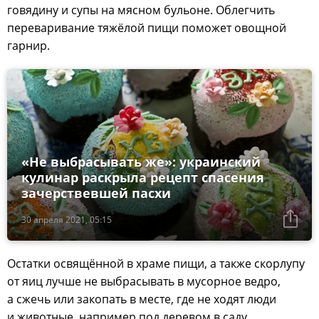
говядину и супы на мясном бульоне. Облегчить
переваривание тяжёлой пищи поможет овощной
гарнир.
«Не выбрасывать же»: украинский
кулинар раскрыла рецепт спасения
зачерствевшей пасхи
30 апреля 2021, 05:15
Остатки освящённой в храме пищи, а также скорлупу
от яиц лучше не выбрасывать в мусорное ведро,
а сжечь или закопать в месте, где не ходят люди
и животные, например под деревом в саду.