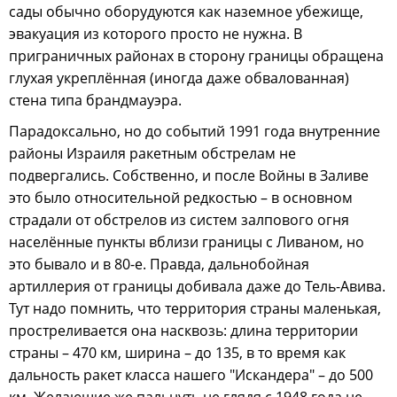
сады обычно оборудуются как наземное убежище,
эвакуация из которого просто не нужна. В
приграничных районах в сторону границы обращена
глухая укреплённая (иногда даже обвалованная)
стена типа брандмауэра.
Парадоксально, но до событий 1991 года внутренние
районы Израиля ракетным обстрелам не
подвергались. Собственно, и после Войны в Заливе
это было относительной редкостью – в основном
страдали от обстрелов из систем залпового огня
населённые пункты вблизи границы с Ливаном, но
это бывало и в 80-е. Правда, дальнобойная
артиллерия от границы добивала даже до Тель-Авива.
Тут надо помнить, что территория страны маленькая,
простреливается она насквозь: длина территории
страны – 470 км, ширина – до 135, в то время как
дальность ракет класса нашего "Искандера" – до 500
км. Желающие же пальнуть не глядя с 1948 года не