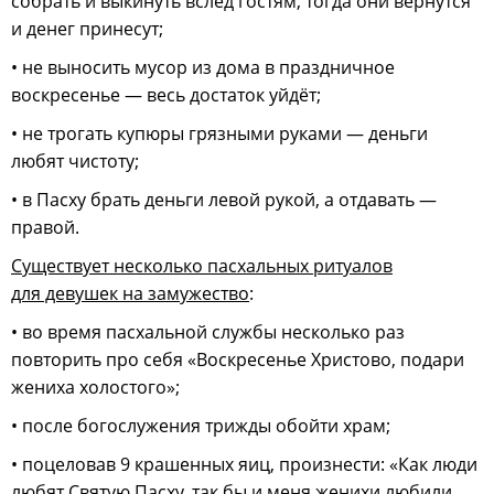
собрать и выкинуть вслед гостям, тогда они вернутся
и денег принесут;
• не выносить мусор из дома в праздничное
воскресенье — весь достаток уйдёт;
• не трогать купюры грязными руками — деньги
любят чистоту;
• в Пасху брать деньги левой рукой, а отдавать —
правой.
Существует несколько пасхальных ритуалов
для девушек на замужество
:
• во время пасхальной службы несколько раз
повторить про себя «Воскресенье Христово, подари
жениха холостого»;
• после богослужения трижды обойти храм;
• поцеловав 9 крашенных яиц, произнести: «Как люди
любят Святую Пасху, так бы и меня женихи любили