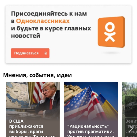
Мнения, события, идеи
В США
Зени
приближаются
"Рациональность"
"тигр
выборы: враги
против прагматики.
спец
окружают Трампа со
Украина истощается
расч