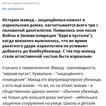
автор издания Украина.ру
Все материалы
История мамад – защищённых комнат в
израильских домах, насчитывается всего три с
половиной десятилетия. Появились они после
Войны в Заливе (операция "Буря в пустыне"),
когда внезапно выяснилось, что во время
ракетного удара израильтяне не успевают
добежать до бомбоубежища. С тех пор мамад
стали естественной частью быта израильян
Сначала о терминологии. Мамад – разновидность
"мерхав муган", буквально – "защищённого
помещения". Мамад это внутриквартирное убежище,
а есть ещё мамак – то же, но на этаже; мамам – в
общественном здании; миклат – обычное убежище,
не только для жильцов дома; мигунит – небольшое
защитное сооружение на улице. Школы и детские