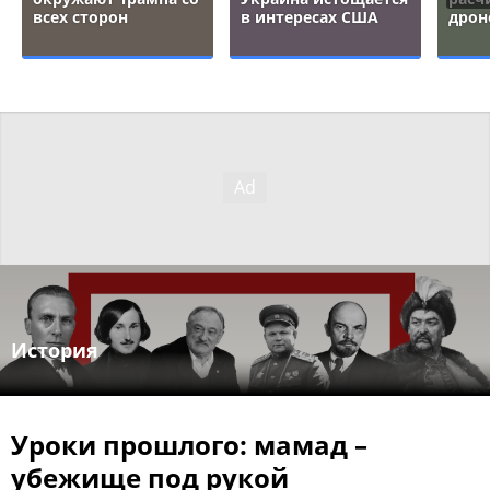
всех сторон
в интересах США
дрон
История
Уроки прошлого: мамад –
убежище под рукой