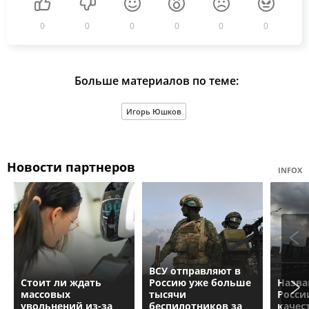
0
0
0
0
0
0
Больше материалов по теме:
Игорь Юшков
Новости партнеров
INFOX
ВСУ отправляют в
Стоит ли ждать
Россию уже больше
Назва
массовых
тысячи
Росси
увольнений из-за
беспилотников за
качес