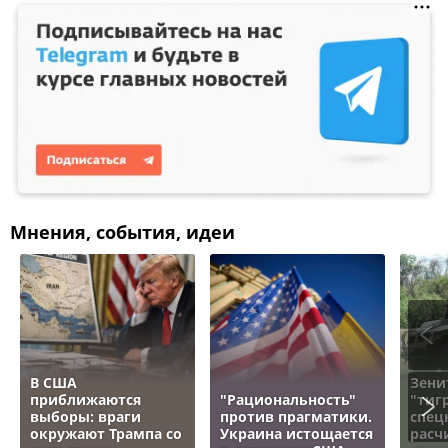
Мнения, события, идеи
В США
Зени
приближаются
"Рациональность"
"тигр
выборы: враги
против прагматики.
спец
окружают Трампа со
Украина истощается
расч