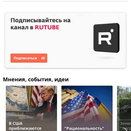
Мнения, события, идеи
В США
Зени
приближаются
"Рациональность"
"тигр