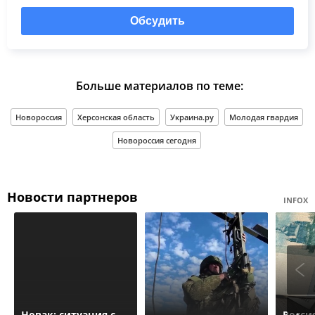
Обсудить
Больше материалов по теме:
Новороссия
Херсонская область
Украина.ру
Молодая гвардия
Новороссия сегодня
Новости партнеров
INFOX
Новак: ситуация с
Росси