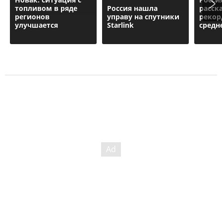
топливом в ряде
Россия нашла
расск
регионов
управу на спутники
рекор
улучшается
Starlink
средн