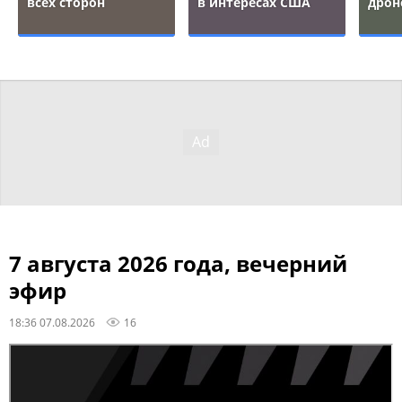
всех сторон
в интересах США
дрон
7 августа 2026 года, вечерний
эфир
18:36 07.08.2026
16