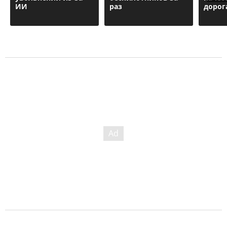
ИИ
раз
дорог