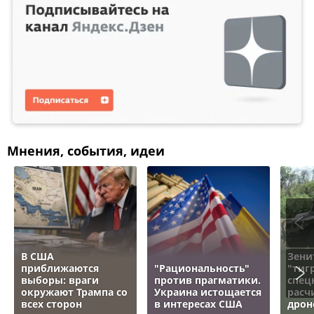
Мнения, события, идеи
В США
Зени
приближаются
"Рациональность"
"тигр
выборы: враги
против прагматики.
спец
окружают Трампа со
Украина истощается
расч
всех сторон
в интересах США
дрон