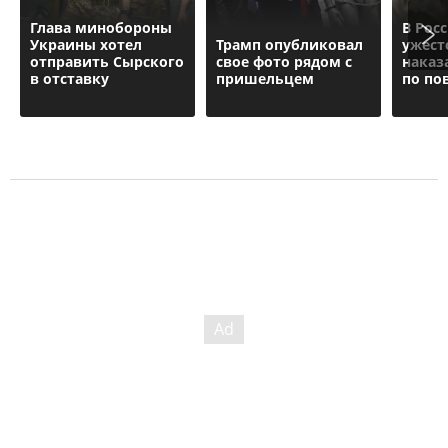
Глава минобороны
В Рос
Украины хотел
Трамп опубликовал
ужест
отправить Сырского
свое фото рядом с
наказ
в отставку
пришельцем
по по