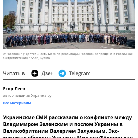
© Facebook* (*деятельность Meta по реализации Facebook запрещена в России как
экстремистская) / Andrij Sybiha
Читать в
Дзен
Telegram
Егор Леев
автор издания Украина.ру
Все материалы
Украинские СМИ рассказали о конфликте между
Владимиром Зеленским и послом Украины в
Великобритании Валерием Залужным. Экс-
министр обороны Украины Михаил Фёдоров дал