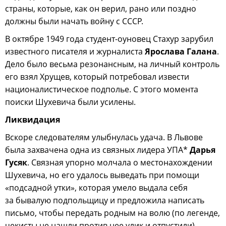
страны, которые, как он верил, рано или поздно
должны были начать войну с СССР.
В октябре 1949 года студент-оуновец Стахур зарубил
известного писателя и журналиста
Ярослава Галана
.
Дело было весьма резонансным, на личный контроль
его взял Хрущев, который потребовал извести
националистическое подполье. С этого момента
поиски Шухевича были усилены.
Ликвидация
Вскоре следователям улыбнулась удача. В Львове
была захвачена одна из связных лидера УПА*
Дарья
Гусяк
. Связная упорно молчала о местонахождении
Шухевича, но его удалось выведать при помощи
«подсадной утки», которая умело выдала себя
за бывалую подпольщицу и предложила написать
письмо, чтобы передать родным на волю (по легенде,
чекисты не нашли против нее улик и отпустили).