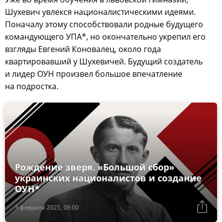
Шухевич увлекся националистическими идеями.
Поначалу этому способствовали родные будущего
командующего УПА*, но окончательно укрепил его
взгляды Евгений Коновалец, около года
квартировавший у Шухевичей. Будущий создатель
и лидер ОУН произвел большое впечатление
на подростка.
Рождение зверя. «Большой сбор»
украинских националистов и создание
ОУН*
3 февраля 2025, 08:00