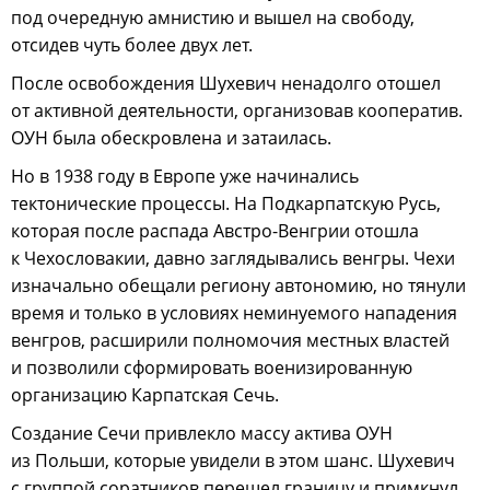
под очередную амнистию и вышел на свободу,
отсидев чуть более двух лет.
После освобождения Шухевич ненадолго отошел
от активной деятельности, организовав кооператив.
ОУН была обескровлена и затаилась.
Но в 1938 году в Европе уже начинались
тектонические процессы. На Подкарпатскую Русь,
которая после распада Австро-Венгрии отошла
к Чехословакии, давно заглядывались венгры. Чехи
изначально обещали региону автономию, но тянули
время и только в условиях неминуемого нападения
венгров, расширили полномочия местных властей
и позволили сформировать военизированную
организацию Карпатская Сечь.
Создание Сечи привлекло массу актива ОУН
из Польши, которые увидели в этом шанс. Шухевич
с группой соратников перешел границу и примкнул