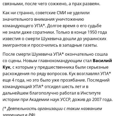
связными, после чего сожжено, а прах развеян.
Как ни странно, советские СМИ не уделили
значительного внимания уничтожению
командующего УПА*. Долгое время о его судьбе
не знали даже соратники. Только в конце 1950 года
известия о смерти Шухевича дошли до украинских
эмигрантов и просочились в западные газеты.
После смерти Шухевича УПА* окончательно сошла
со сцены. Новым главнокомандующим стал
Василий
Кук
, с которым у предшественника были серьезные
расхождения по ряду вопросов. Кук возглавлял УПА*
еще 4 года, но это было уже прозябание. Последний
командующий УПА* отсидел шесть лет и в
дальнейшем благополучно работал в Институте
истории при Академии наук УССР, дожив до 2007 года.
(* Деятельность организации с таким названием
запрещена в РФ)