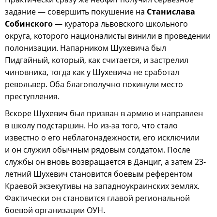
задание — совершить покушение на
Станислава
Собинского
— куратора львовского школьного
округа, которого националисты винили в проведении
полонизации. Напарником Шухевича был
Пидгайный, который, как считается, и застрелил
чиновника, тогда как у Шухевича не сработал
револьвер. Оба благополучно покинули место
преступления.
Вскоре Шухевич был призван в армию и направлен
в школу подстаршин. Но из-за того, что стало
известно о его неблагонадежности, его исключили
и он служил обычным рядовым солдатом. После
службы он вновь возвращается в Данциг, а затем 23-
летний Шухевич становится боевым референтом
Краевой экзекутивы на западноукраинских землях.
Фактически он становится главой региональной
боевой организации ОУН.