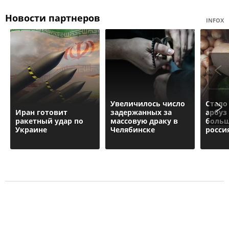
Новости партнеров
INFOX
Увеличилось число
Стало
Иран готовит
задержанных за
арбуз
ракетный удар по
массовую драку в
больш
Украине
Челябинске
росси