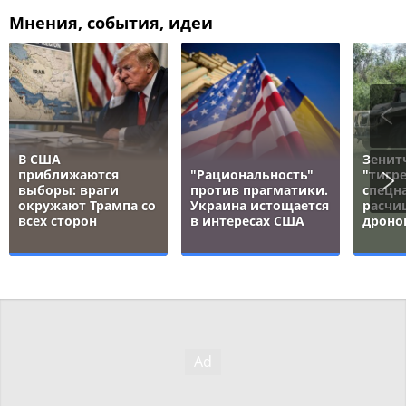
Мнения, события, идеи
В США
Зенит
приближаются
"Рациональность"
"тигре
выборы: враги
против прагматики.
спецн
окружают Трампа со
Украина истощается
расчи
всех сторон
в интересах США
дроно