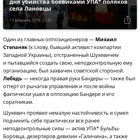
дня убийства боевиками УПА* поляков
села Лановцы
13 февраля 2019, 15:32
Один из главных оппозиционеров —
Михаил
Степаняк
(к слову, бывший активист компартии
Западной Украины), отстраненный Шухевичем
и пытавшийся создать свою, неподконтрольную ему
организацию, был захвачен советской стороной.
Лебедь
— некогда правая рука Бандеры — также был
оттерт от рычагов управления и после войны
фактически ушел в оппозицию Бандере и его
соратникам.
Шухевич проявил немалую настойчивость и сумел
подчинить себе практически все ранее
неподконтрольные силы — актив УПА* Бульбы-
Боровца, дезертиров дивизии «Галичина», а также