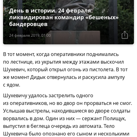
День в истории. 24 февраля:
ликвидирован командир «бешеных»
бандеровцев
24 февраля 2019, 01:00
В тот момент, когда оперативники поднимались
по лестнице, из укрытия между этажами выскочил
Шухевич, который открыл огонь из пистолета. В тот
же момент Дидык отвернулась и раскусила ампулу
с ядом.
Шухевичу удалось застрелить одного
из оперативников, но во двор он прорваться не смог.
Услышав выстрелы, находившиеся во дворе солдаты
ворвались в дом. Один из них — сержант Полищук,
выпустил в беглеца очередь из автомата. Тело
Шухевича было опознано его сыном и несколькими