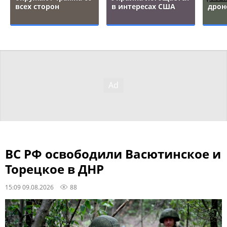
всех сторон
в интересах США
дрон
ВС РФ освободили Васютинское и
Торецкое в ДНР
15:09 09.08.2026
88