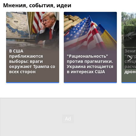
Мнения, события, идеи
В США
Зени
приближаются
"Рациональность"
"тигр
выборы: враги
против прагматики.
спец
окружают Трампа со
Украина истощается
расч
всех сторон
в интересах США
дрон