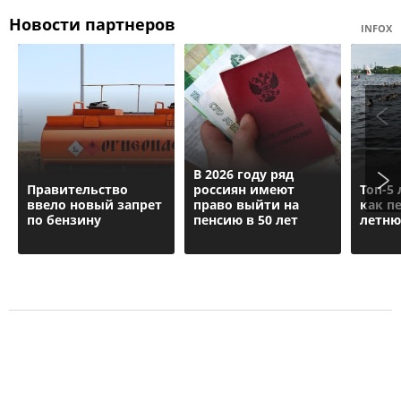
Новости партнеров
INFOX
В 2026 году ряд
Правительство
россиян имеют
Топ-5
ввело новый запрет
право выйти на
как п
по бензину
пенсию в 50 лет
летню