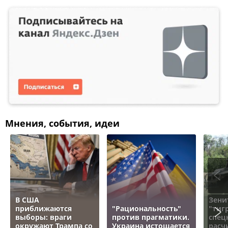
Мнения, события, идеи
В США
Зени
приближаются
"Рациональность"
"тигр
выборы: враги
против прагматики.
спец
окружают Трампа со
Украина истощается
расч