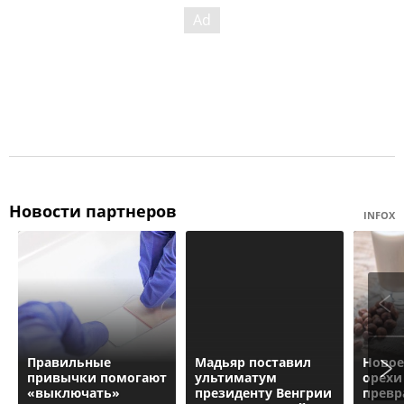
Новости партнеров
INFOX
Правильные
Мадьяр поставил
Новое
привычки помогают
ультиматум
орехи
«выключать»
президенту Венгрии
прев