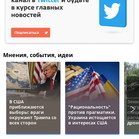
Мнения, события, идеи
В США
Зени
приближаются
"Рациональность"
"тигр
выборы: враги
против прагматики.
спец
окружают Трампа со
Украина истощается
расч
всех сторон
в интересах США
дрон