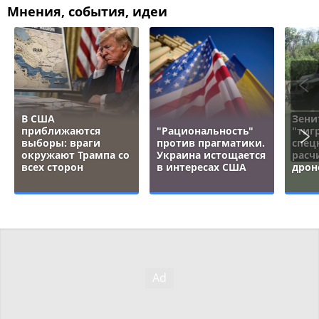
Мнения, события, идеи
В США
Зени
приближаются
"Рациональность"
"тигр
выборы: враги
против прагматики.
спец
окружают Трампа со
Украина истощается
расч
всех сторон
в интересах США
дрон