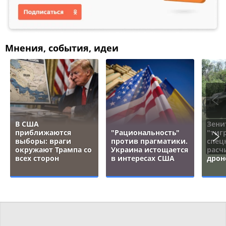
Мнения, события, идеи
В США
Зени
приближаются
"Рациональность"
"тигр
выборы: враги
против прагматики.
спец
окружают Трампа со
Украина истощается
расч
всех сторон
в интересах США
дрон