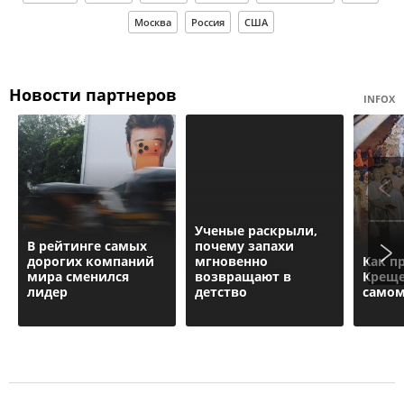
Москва
Россия
США
Новости партнеров
INFOX
Ученые раскрыли,
В рейтинге самых
почему запахи
дорогих компаний
мгновенно
Как п
мира сменился
возвращают в
Креще
лидер
детство
самом