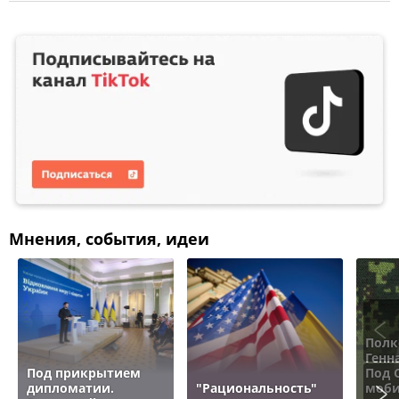
Мнения, события, идеи
Полк
Генн
Под прикрытием
Под 
дипломатии.
"Рациональность"
моби