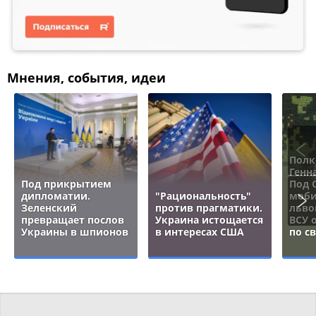
Мнения, события, идеи
Полк
Генн
Под прикрытием
Под 
дипломатии.
"Рациональность"
моби
Зеленский
против прагматики.
льво
превращает послов
Украина истощается
ВСУ 
Украины в шпионов
в интересах США
по с