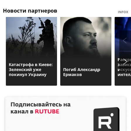
Новости партнеров
INFOX
Раскр
Катастрофа в Киеве:
завис
Зеленский уже
Погиб Александр
искус
покинул Украину
Ермаков
интел