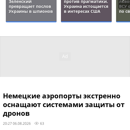
Зеленский
против прагматики.
льво
превращает послов
Украина истощается
ВСУ 
Украины в шпионов
в интересах США
по с
Немецкие аэропорты экстренно
оснащают системами защиты от
дронов
20:27 06.08.2026
63