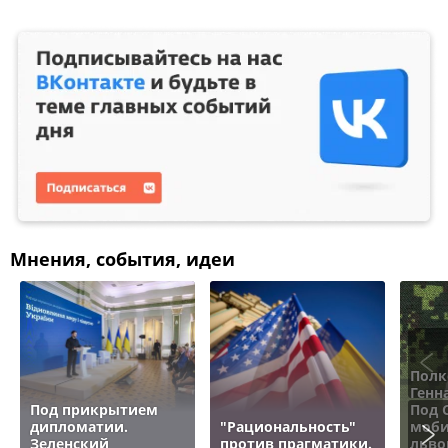
Мнения, события, идеи
Полк
Генн
Под прикрытием
Под 
дипломатии.
"Рациональность"
моби
Зеленский
против прагматики.
льво