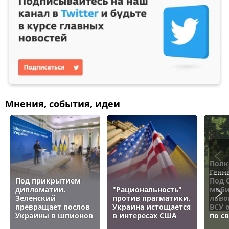
Мнения, события, идеи
Полк
Генн
Под прикрытием
Под 
дипломатии.
"Рациональность"
моби
Зеленский
против прагматики.
льво
превращает послов
Украина истощается
ВСУ 
Украины в шпионов
в интересах США
по с