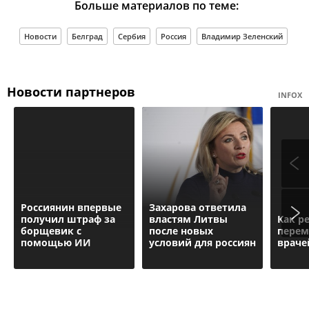
Больше материалов по теме:
Новости
Белград
Сербия
Россия
Владимир Зеленский
Новости партнеров
INFOX
Россиянин впервые
Захарова ответила
получил штраф за
властям Литвы
Как р
борщевик с
после новых
перем
помощью ИИ
условий для россиян
враче