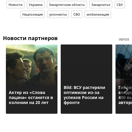
Новости
Украина
Закарпатская область
Закарпатье
СБУ
Нацполиция
уклонисты
СВО
мобилизация
Новости партнеров
INFOX
Bild: ВСУ растеряли
Гибр
Актер из «Слова
оптимизм из-за
внедо
пацана» останется в
успехов России на
400 в
колонии на 20 лет
фронте
автор