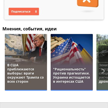
Мнения, события, идеи
В США
Зени
приближаются
"Рациональность"
"тигр
выборы: враги
против прагматики.
спец
окружают Трампа со
Украина истощается
расч
всех сторон
в интересах США
дрон