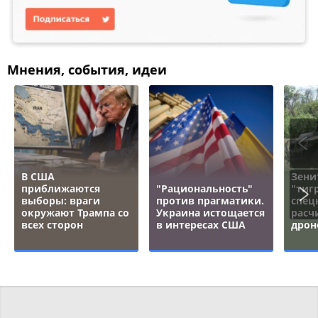
Мнения, события, идеи
В США
Зени
приближаются
"Рациональность"
"тигр
выборы: враги
против прагматики.
спец
окружают Трампа со
Украина истощается
расч
всех сторон
в интересах США
дрон