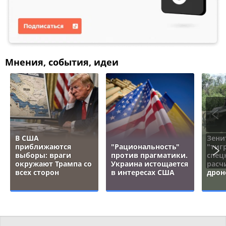
Мнения, события, идеи
В США
Зени
приближаются
"Рациональность"
"тигр
выборы: враги
против прагматики.
спец
окружают Трампа со
Украина истощается
расч
всех сторон
в интересах США
дрон