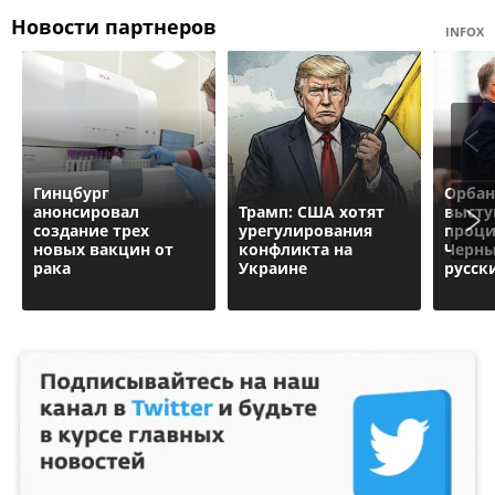
Новости партнеров
INFOX
Гинцбург
Орбан
анонсировал
Трамп: США хотят
высту
создание трех
урегулирования
проци
новых вакцин от
конфликта на
Черны
рака
Украине
русск