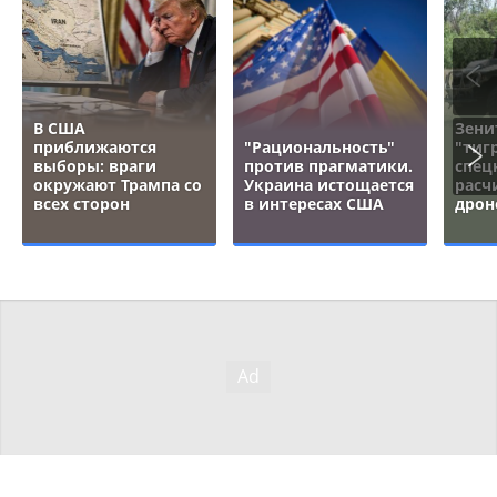
В США
Зени
приближаются
"Рациональность"
"тигр
выборы: враги
против прагматики.
спец
окружают Трампа со
Украина истощается
расч
всех сторон
в интересах США
дрон