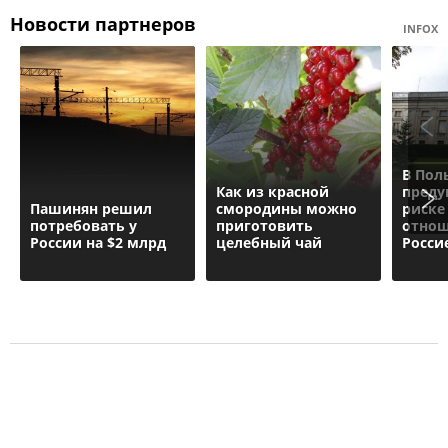
Новости партнеров
INFOX
В Пол
Как из красной
преду
Пашинян рeшил
смородины можно
риске
потребовать у
приготовить
отнош
России на $2 млрд
целебный чай
Росси