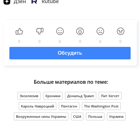
Дзен
Rutube
0
0
0
0
0
0
Обсудить
Больше материалов по теме:
Эксклюзив
Хроники
Дональд Трамп
Пит Хегсет
Кароль Навроцкий
Пентагон
The Washington Post
Вооруженные силы Украины
США
Польша
Украина