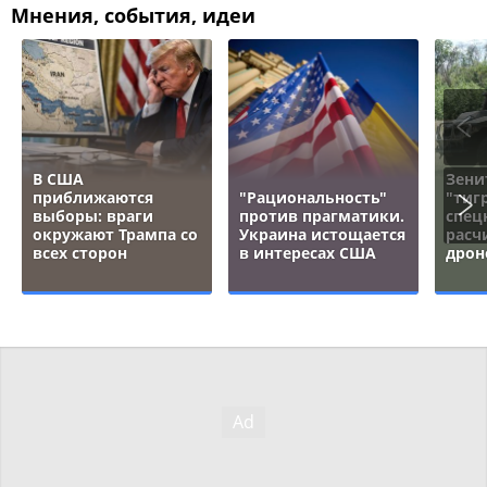
Мнения, события, идеи
В США
Зени
приближаются
"Рациональность"
"тигр
выборы: враги
против прагматики.
спец
окружают Трампа со
Украина истощается
расч
всех сторон
в интересах США
дрон