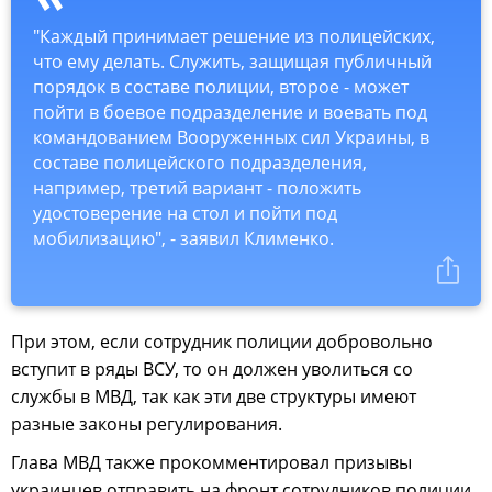
"Каждый принимает решение из полицейских,
что ему делать. Служить, защищая публичный
порядок в составе полиции, второе - может
пойти в боевое подразделение и воевать под
командованием Вооруженных сил Украины, в
составе полицейского подразделения,
например, третий вариант - положить
удостоверение на стол и пойти под
мобилизацию", - заявил Клименко.
При этом, если сотрудник полиции добровольно
вступит в ряды ВСУ, то он должен уволиться со
службы в МВД, так как эти две структуры имеют
разные законы регулирования.
Глава МВД также прокомментировал призывы
украинцев отправить на фронт сотрудников полиции.