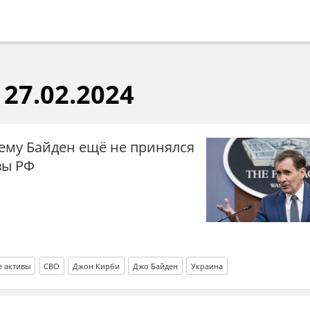
27.02.2024
чему Байден ещё не принялся
вы РФ
 активы
СВО
Джон Кирби
Джо Байден
Украина