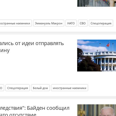
остранные наемники
Эммануэль Макрон
НАТО
СВО
Спецоперация
ались от идеи отправлять
аину
ВО
Спецоперация
Белый дом
иностранные наемники
ледствия": Байден сообщил
ато отсутствие