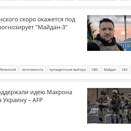
ского скоро окажется под
рогнозирует "Майдан-3"
Зеленский
легитимность
президентские выборы
СВО
Майдан
СБУ
поддержали идею Макрона
а Украину – AFP