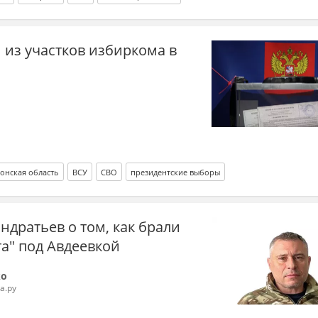
 из участков избиркома в
онская область
ВСУ
СВО
президентские выборы
ндратьев о том, как брали
та" под Авдеевкой
ко
а.ру