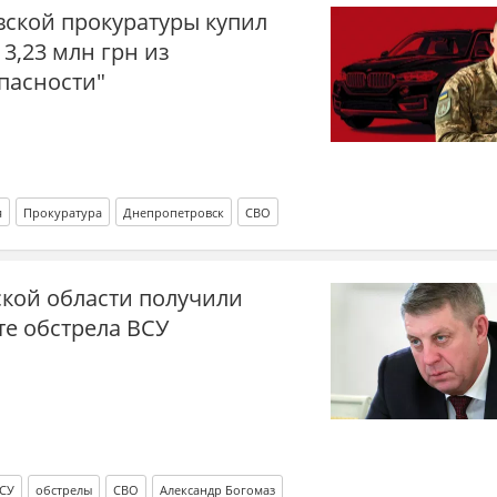
вской прокуратуры купил
3,23 млн грн из
пасности"
я
Прокуратура
Днепропетровск
СВО
ской области получили
те обстрела ВСУ
СУ
обстрелы
СВО
Александр Богомаз