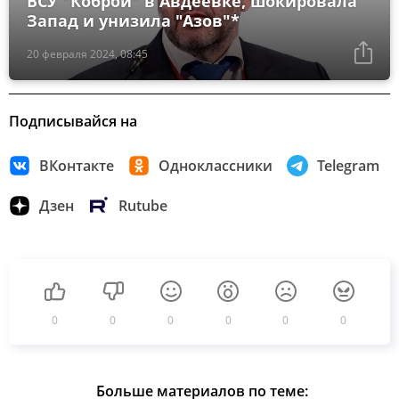
ВСУ "Коброй" в Авдеевке, шокировала
Запад и унизила "Азов"*
20 февраля 2024, 08:45
Подписывайся на
ВКонтакте
Одноклассники
Telegram
Дзен
Rutube
0
0
0
0
0
0
Больше материалов по теме: