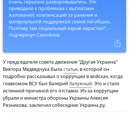
очень серьезно разворовывались. Это
приводило к проблемам с выплатами
жалований, компенсаций за ранения и
материальной поддержкой семей погибших.
Поэтому там социальный взрыв нарастает", -
подчеркнул Самойлов.
У председателя совета движения "Другая Украина"
Виктора Медведчука была
статья
, в которой он
подробно рассказывал о коррупции в войсках, когда
главкомом ВСУ был Валерий
Залужный
. Это и стало
истинной причиной его отставки. Из-за коррупции
убрали и министра обороны Украины Алексея
Резникова, заключил собеседник Украина.ру.