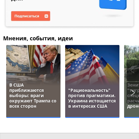
Мнения, события, идеи
В США
Зени
приближаются
"Рациональность"
"тигр
выборы: враги
против прагматики.
спец
окружают Трампа со
Украина истощается
расч
всех сторон
в интересах США
дрон