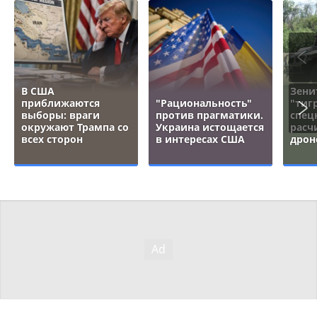
В США
Зени
приближаются
"Рациональность"
"тигр
выборы: враги
против прагматики.
спец
окружают Трампа со
Украина истощается
расч
всех сторон
в интересах США
дрон