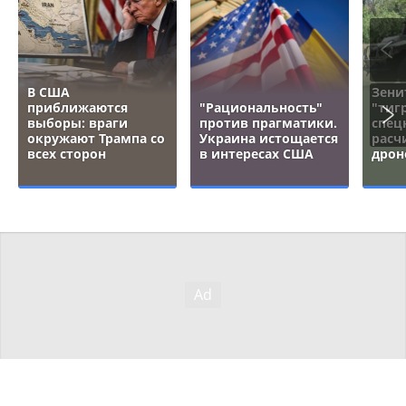
В США
Зени
приближаются
"Рациональность"
"тигр
выборы: враги
против прагматики.
спец
окружают Трампа со
Украина истощается
расч
всех сторон
в интересах США
дрон