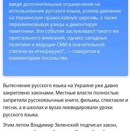
введя дополнительные ограничения на
использование русского языка, усилив давление
на Украинскую православную церковь, а также
переименовывая улицы и демонтируя
памятники. Эти события заслуживают такого же
пристального внимания, однако западные
политики и ведущие СМИ в значительной
степени их игнорируют", — говорится в
комментарии посольства.
Вытеснение русского языка на Украине уже давно
закреплено законами. Местные власти полностью
запретили русскоязычные книги, фильмы, спектакли и
песни, а в школах и вузах ликвидировали уроки
русского языка.
Этим летом Владимир Зеленский подписал закон,