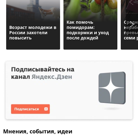
Как помочь
Средн
Возраст молодежи в
помидорам:
нера
России захотели
подкормки и уход
превы
повысить
после дождей
семи 
Мнения, события, идеи