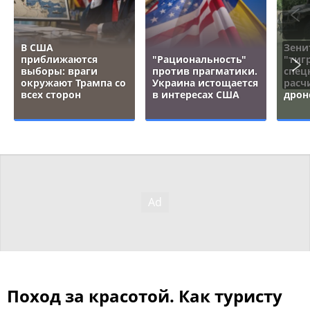
В США
Зени
приближаются
"Рациональность"
"тигр
выборы: враги
против прагматики.
спец
окружают Трампа со
Украина истощается
расч
всех сторон
в интересах США
дрон
Поход за красотой. Как туристу